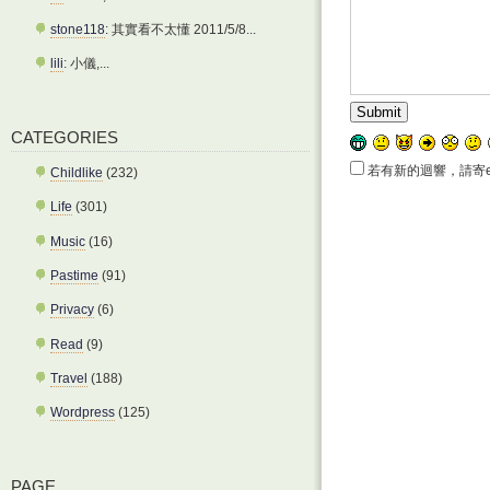
stone118
: 其實看不太懂 2011/5/8...
lili
: 小儀,...
CATEGORIES
若有新的迴響，請寄e-
Childlike
(232)
Life
(301)
Music
(16)
Pastime
(91)
Privacy
(6)
Read
(9)
Travel
(188)
Wordpress
(125)
PAGE