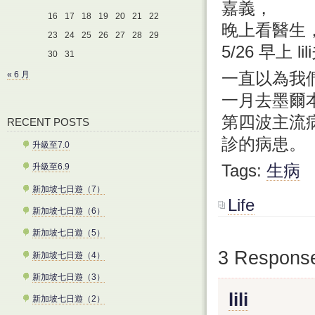
嘉義，
16
17
18
19
20
21
22
晚上看醫生
23
24
25
26
27
28
29
5/26 早上
30
31
一直以為我
« 6 月
一月去墨爾
第四波主流
RECENT POSTS
診的病患。
升級至7.0
Tags:
生病
升級至6.9
新加坡七日遊（7）
Life
新加坡七日遊（6）
新加坡七日遊（5）
3 Respon
新加坡七日遊（4）
新加坡七日遊（3）
lili
新加坡七日遊（2）