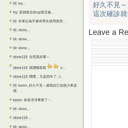
好久不見～
lili
: Ivy,...
這次確診就
Ivy
: 是我懷念的cgi留言板...
lili
: 本來以為不會有學生使用廚房…
Leave a Re
lili
: stone,...
lili
: stone,...
lili
: stone,...
stone118
: 合照真好看～
stone118
: 很讚喔菘菘
:y:...
stone118
: 嘿嘿，又是四年了 ;-)...
lili
: karen, 好久不見～連我自己也很少來這
裡。...
karen
: 恭喜淳淳畢業了~...
lili
: stone,...
stone118
: ...
lili
: stone,...