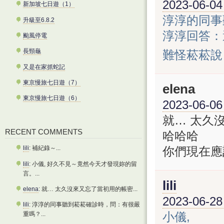
2023-06-04
新加坡七日遊（1）
淳淳的同事
升級至6.8.2
淳淳回答：
颱風停電
長頸龜
難怪菘菘說
又是在家抓蛇記
東京慢旅七日遊（7）
elena
東京慢旅七日遊（6）
2023-06-06
就… 太久
RECENT COMMENTS
哈哈哈
你們現在應
lili
: 補紀錄～...
lili
: 小儀, 好久不見～竟然今天才發現妳的留
言。...
lili
elena
: 就… 太久沒來又忘了當初用的帳密...
2023-06-28
lili
: 淳淳的同事聽到菘菘確診時，問：有很嚴
小儀,
重嗎？...