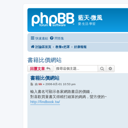
藍天‧微風
愛‧生活‧學習
快速連結
問答集
討論區首頁
教養e把罩
好康報報
書籍比價網站
搜尋
進階搜尋
回覆文章
書籍比價網站
文
由
lili
»
2006-9月-01 10:53 pm
章
輸入書名可顯示各家網路書店的價錢，
對喜歡買童書又得精打細算的媽媽，蠻方便的~
http://findbook.tw/