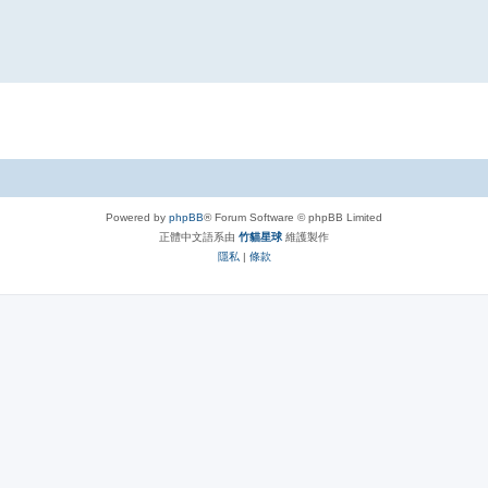
Powered by
phpBB
® Forum Software © phpBB Limited
正體中文語系由
竹貓星球
維護製作
隱私
|
條款