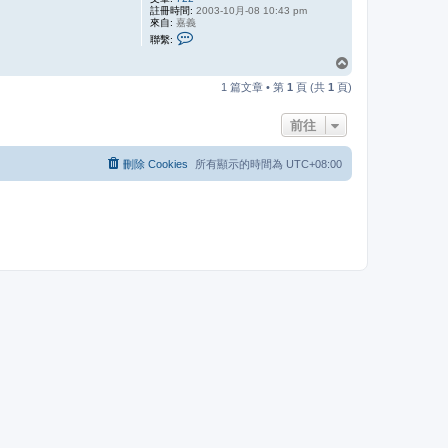
註冊時間:
2003-10月-08 10:43 pm
來自:
嘉義
聯
聯繫:
繫
l
回
i
頂
l
1 篇文章 • 第
1
頁 (共
1
頁)
i
端
前往
刪除 Cookies
所有顯示的時間為
UTC+08:00