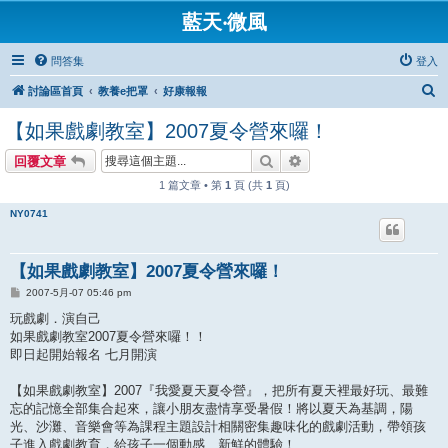
藍天‧微風
問答集
登入
搜
討論區首頁
教養e把罩
好康報報
尋
【如果戲劇教室】2007夏令營來囉！
搜尋
進階搜尋
回覆文章
1 篇文章 • 第
1
頁 (共
1
頁)
NY0741
【如果戲劇教室】2007夏令營來囉！
文
2007-5月-07 05:46 pm
章
玩戲劇．演自己
如果戲劇教室2007夏令營來囉！！
即日起開始報名 七月開演
【如果戲劇教室】2007『我愛夏天夏令營』，把所有夏天裡最好玩、最難
忘的記憶全部集合起來，讓小朋友盡情享受暑假！將以夏天為基調，陽
光、沙灘、音樂會等為課程主題設計相關密集趣味化的戲劇活動，帶領孩
子進入戲劇教育，給孩子一個動感、新鮮的體驗！