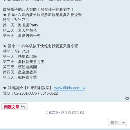
啟發孩子的八大智能！散發孩子純真魅力！
★ 四歲~六歲的孩子歡迎參加歡樂夏夏叫夏令營
時間：7/9~7/11
第一天：海灘樂Party
第二天：夏天的顏色
第三天：夏夏叫秀一秀
★ 國小一~六年級孩子快報名我愛夏天夏令營
時間：7/9~7/13
第一天：熱情森巴舞
第二天：夏日音樂會之美
第三天：繽紛遊樂園
第四天：星空說故事
第五天：動感嘉年華
★ 詳情請洽【如果戲劇教室】
www.ifkids.com.tw
電話：02-2381-0076 / 3343-3622
回覆文章
1 篇文章 • 第
1
頁 (共
1
頁)
前往