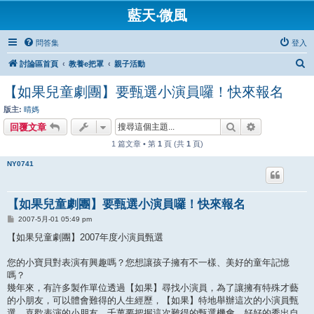
藍天‧微風
問答集
登入
搜
討論區首頁
教養e把罩
親子活動
尋
【如果兒童劇團】要甄選小演員囉！快來報名
版主:
晴媽
搜尋
進階搜尋
回覆文章
1 篇文章 • 第
1
頁 (共
1
頁)
NY0741
【如果兒童劇團】要甄選小演員囉！快來報名
文
2007-5月-01 05:49 pm
章
【如果兒童劇團】2007年度小演員甄選
您的小寶貝對表演有興趣嗎？您想讓孩子擁有不一樣、美好的童年記憶
嗎？
幾年來，有許多製作單位透過【如果】尋找小演員，為了讓擁有特殊才藝
的小朋友，可以體會難得的人生經歷，【如果】特地舉辦這次的小演員甄
選，喜歡表演的小朋友，千萬要把握這次難得的甄選機會，好好的秀出自