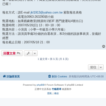
已喔！
報名方式：請E-mail
jkl1913@yahoo.com.tw
索取報名表格
或電洽0963-263290胡小姐
甄選地點：如果戲劇教室(桃源街1號3F 西門捷運站4號出口)
甄選時間：2007/05/20(日) 13：00~18：00
甄選內容：小演員（小學一年級至小學六年級）
甄選方法：請演員準備3分鐘的自選表演，和3分鐘的說故事表演，並備好
經歷
報名截止日期：2007/05/18 21：00
回覆文章
1 篇文章 • 第
1
頁 (共
1
頁)
前往
討論區首頁
刪除 Cookies
所有顯示的時間為
UTC+08:00
Powered by
phpBB
® Forum Software © phpBB Limited
正體中文語系由
竹貓星球
維護製作
隱私
|
條款