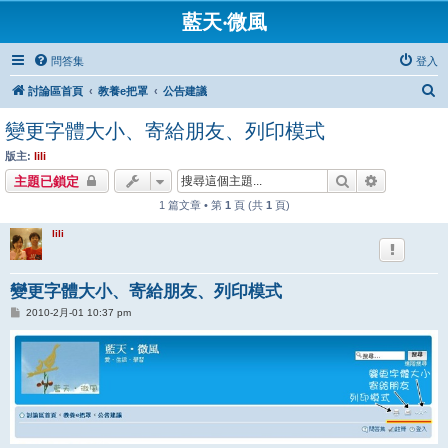
藍天‧微風
問答集
登入
搜
討論區首頁
教養e把罩
公告建議
尋
變更字體大小、寄給朋友、列印模式
版主:
lili
搜尋
進階搜尋
主題已鎖定
1 篇文章 • 第
1
頁 (共
1
頁)
lili
變更字體大小、寄給朋友、列印模式
文
2010-2月-01 10:37 pm
章