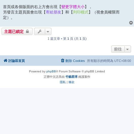
首頁或各個版面的右上方會出現【
變更字體大小
】，
另發言主題頁面會出現【
寄給朋友
】和【
列印模式
】（視會員權限而
定）。
主題已鎖定
1 篇文章 • 第
1
頁 (共
1
頁)
前往
討論區首頁
刪除 Cookies
所有顯示的時間為
UTC+08:00
Powered by
phpBB
® Forum Software © phpBB Limited
正體中文語系由
竹貓星球
維護製作
隱私
|
條款