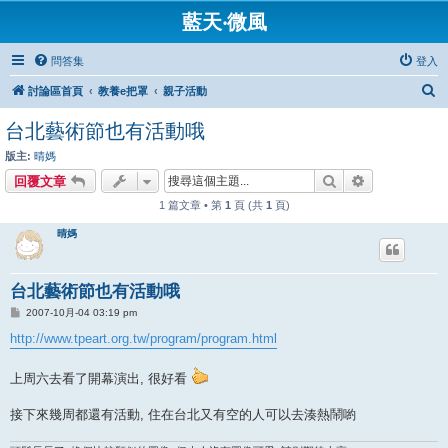
藍天‧微風
問答集
登入
搜
討論區首頁
教養e把罩
親子活動
尋
台北藝術節也有活動哦
版主:
晴媽
搜尋
進階搜尋
回覆文章
1 篇文章 • 第
1
頁 (共
1
頁)
晴媽
台北藝術節也有活動哦
文
2007-10月-04 03:19 pm
章
http://www.tpeart.org.tw/program/program.html
上周六去看了開幕演出, 很好看
接下來幾周都還有活動, 住在台北又有空的人可以去湊熱鬧喲