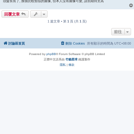
頭髮長長了, 換個比較類似的圖像, 但本人沒有圖像可愛, 請别期待太高
回覆文章
1 篇文章 • 第
1
頁 (共
1
頁)
前往
討論區首頁
刪除 Cookies
所有顯示的時間為
UTC+08:00
Powered by
phpBB
® Forum Software © phpBB Limited
正體中文語系由
竹貓星球
維護製作
隱私
|
條款