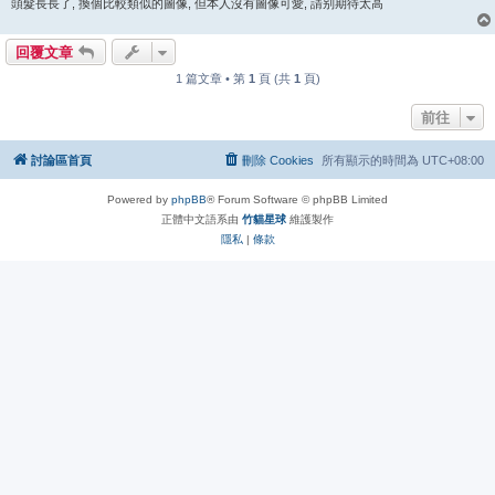
頭髮長長了, 換個比較類似的圖像, 但本人沒有圖像可愛, 請别期待太高
回覆文章
1 篇文章 • 第
1
頁 (共
1
頁)
前往
討論區首頁
刪除 Cookies
所有顯示的時間為
UTC+08:00
Powered by
phpBB
® Forum Software © phpBB Limited
正體中文語系由
竹貓星球
維護製作
隱私
|
條款