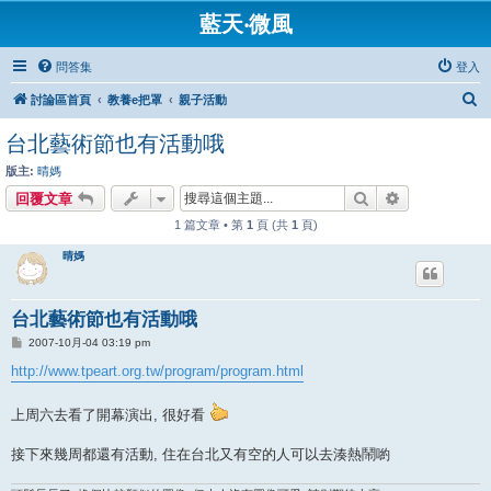
藍天‧微風
問答集
登入
搜
討論區首頁
教養e把罩
親子活動
尋
台北藝術節也有活動哦
版主:
晴媽
搜尋
進階搜尋
回覆文章
1 篇文章 • 第
1
頁 (共
1
頁)
晴媽
台北藝術節也有活動哦
文
2007-10月-04 03:19 pm
章
http://www.tpeart.org.tw/program/program.html
上周六去看了開幕演出, 很好看
接下來幾周都還有活動, 住在台北又有空的人可以去湊熱鬧喲