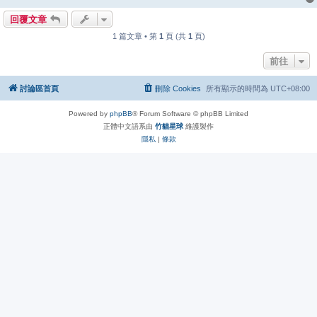
回覆文章
1 篇文章 • 第
1
頁 (共
1
頁)
前往
討論區首頁
刪除 Cookies
所有顯示的時間為
UTC+08:00
Powered by
phpBB
® Forum Software © phpBB Limited
正體中文語系由
竹貓星球
維護製作
隱私
|
條款