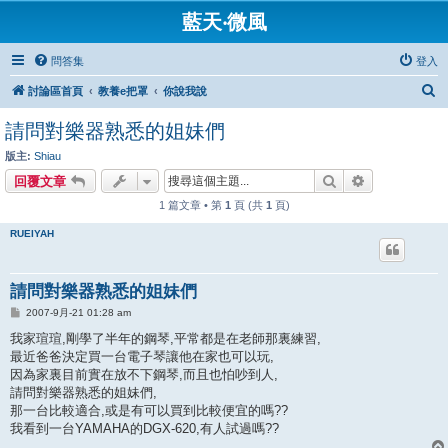
藍天‧微風
問答集
登入
搜
討論區首頁
教養e把罩
你說我說
尋
請問對樂器熟悉的姐妹們
版主:
Shiau
搜尋
進階搜尋
回覆文章
1 篇文章 • 第
1
頁 (共
1
頁)
RUEIYAH
請問對樂器熟悉的姐妹們
文
2007-9月-21 01:28 am
章
我家瑄瑄,剛學了半年的鋼琴,平常都是在老師那裏練習,
最近爸爸決定買一台電子琴讓他在家也可以玩,
因為家裏目前實在放不下鋼琴,而且也怕吵到人,
請問對樂器熟悉的姐妹們,
那一台比較適合,或是有可以買到比較便宜的嗎??
我看到一台YAMAHA的DGX-620,有人試過嗎??