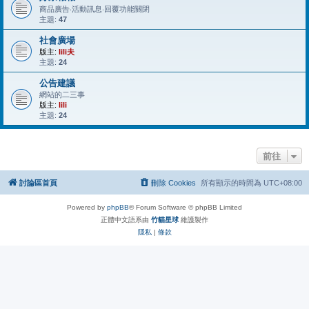
商品廣告‧活動訊息‧回覆功能關閉
主題:
47
社會廣場
版主:
lili夫
主題:
24
公告建議
網站的二三事
版主:
lili
主題:
24
前往
討論區首頁
刪除 Cookies
所有顯示的時間為
UTC+08:00
Powered by
phpBB
® Forum Software © phpBB Limited
正體中文語系由
竹貓星球
維護製作
隱私
|
條款