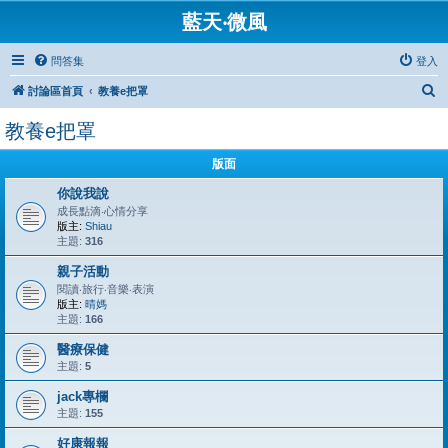
藍天‧微風
問答集
登入
搜
討論區首頁
教養e把罩
尋
教養e把罩
版面
你說我說
成長點滴‧心情分享
版主:
Shiau
主題:
316
親子活動
閱讀‧旅行‧音樂‧表演
版主:
晴媽
主題:
166
醫療保健
主題:
5
jack專欄
主題:
155
好康報報