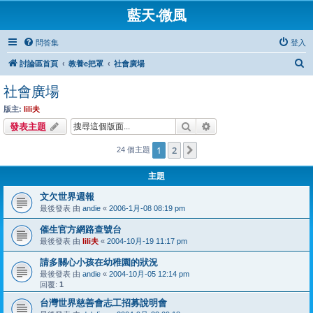
藍天‧微風
問答集
登入
搜
討論區首頁
教養e把罩
社會廣場
尋
社會廣場
版主:
lili夫
搜尋
進階搜尋
發表主題
1
2
下一頁
24 個主題
主題
文欠世界週報
最後發表 由
andie
«
2006-1月-08 08:19 pm
催生官方網路查號台
最後發表 由
lili夫
«
2004-10月-19 11:17 pm
請多關心小孩在幼稚園的狀況
最後發表 由
andie
«
2004-10月-05 12:14 pm
回覆:
1
台灣世界慈善會志工招募說明會