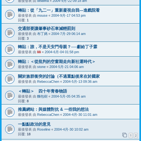
最後發表 由
delafina
«
2004-9月-22 09:18 am
轉貼：從「九二一」重新凝視自我—進戲院看
最後發表 由
mouse
«
2004-9月-17 04:53 pm
回覆:
1
交通部要讓肇事砂石車減輕罰則
最後發表 由
布丁媽
«
2004-7月-29 06:14 am
回覆:
3
轉貼：誰，不是天安門母親？──獻給丁子霖
最後發表 由
lili
«
2004-6月-04 01:58 pm
轉貼：＜從批判的空窗期走向新社運時代＞
最後發表 由
stone
«
2004-5月-21 04:06 am
關於族群衝突的討論（不過重點後來在於國家
最後發表 由
RebeccaChen
«
2004-5月-13 09:36 am
＜轉貼＞ 四十年青春物語
最後發表 由
麵包樹
«
2004-5月-05 04:35 am
回覆:
8
推薦網站：與媒體對抗 & 一些我的想法
最後發表 由
RebeccaChen
«
2004-4月-30 11:01 am
一點點政治的意見
最後發表 由
Roseline
«
2004-4月-30 10:02 am
回覆:
18
1
2