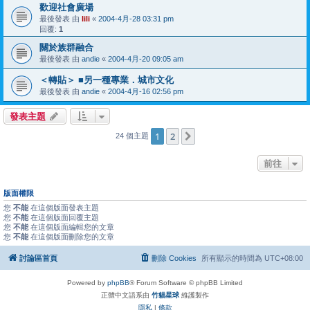
歡迎社會廣場
最後發表 由
lili
«
2004-4月-28 03:31 pm
回覆:
1
關於族群融合
最後發表 由
andie
«
2004-4月-20 09:05 am
＜轉貼＞ ■另一種專業．城市文化
最後發表 由
andie
«
2004-4月-16 02:56 pm
發表主題
1
2
下一頁
24 個主題
前往
版面權限
您
不能
在這個版面發表主題
您
不能
在這個版面回覆主題
您
不能
在這個版面編輯您的文章
您
不能
在這個版面刪除您的文章
討論區首頁
刪除 Cookies
所有顯示的時間為
UTC+08:00
Powered by
phpBB
® Forum Software © phpBB Limited
正體中文語系由
竹貓星球
維護製作
隱私
|
條款