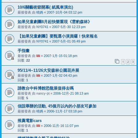
10/6關藝術節開幕( 紙風車演出)
最後發表 由
晴媽
«
2007-10月-04 03:12 pm
如果兒童劇團8月起快樂重現《雲豹森林》
最後發表 由
NY0741
«
2007-5月-30 12:23 pm
【如果兒童劇團】要甄選小演員囉！快來報名
最後發表 由
NY0741
«
2007-5月-01 05:49 pm
手指畫
最後發表 由
lili
«
2007-1月-15 01:18 pm
回覆:
22
1
2
3
95/11/4~11/26大安森林公園花卉展
最後發表 由
lili
«
2007-1月-02 04:43 pm
回覆:
1
請教台中科博館恐龍展值得去嗎
最後發表 由
nancy-pt
«
2006-12月-21 08:13 am
回覆:
5
信誼舉辦的活動, 45個月以內的小朋友可參加
最後發表 由
晴媽
«
2006-11月-17 03:18 pm
推薦電影cars
最後發表 由
lili
«
2006-11月-16 11:07 pm
回覆:
1