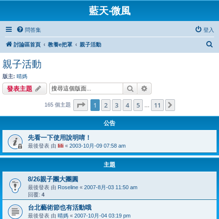
藍天‧微風
問答集
登入
搜
討論區首頁
教養e把罩
親子活動
尋
親子活動
版主:
晴媽
搜尋
進階搜尋
發表主題
第
1
頁 (共
11
頁)
1
2
3
4
5
11
下一頁
165 個主題
…
公告
先看一下使用說明唷！
最後發表 由
lili
«
2003-10月-09 07:58 am
主題
8/26親子團大團圓
最後發表 由
Roseline
«
2007-8月-03 11:50 am
回覆:
4
台北藝術節也有活動哦
最後發表 由
晴媽
«
2007-10月-04 03:19 pm