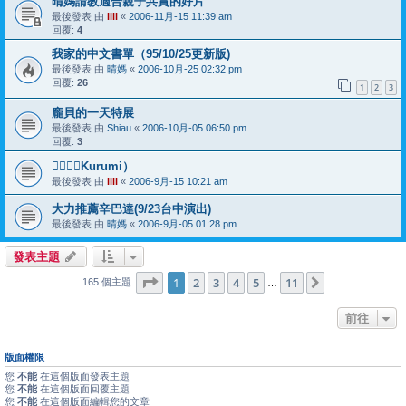
晴媽請教適合親子共賞的好片
最後發表 由
lili
«
2006-11月-15 11:39 am
回覆:
4
我家的中文書單（95/10/25更新版)
最後發表 由
晴媽
«
2006-10月-25 02:32 pm
回覆:
26
1
2
3
龐貝的一天特展
最後發表 由
Shiau
«
2006-10月-05 06:50 pm
回覆:
3
（Kurumi）
最後發表 由
lili
«
2006-9月-15 10:21 am
大力推薦辛巴達(9/23台中演出)
最後發表 由
晴媽
«
2006-9月-05 01:28 pm
發表主題
第
1
頁 (共
11
頁)
1
2
3
4
5
11
下一頁
165 個主題
…
前往
版面權限
您
不能
在這個版面發表主題
您
不能
在這個版面回覆主題
您
不能
在這個版面編輯您的文章