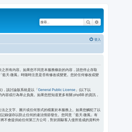
搜尋
進階搜尋
登入
接受本服務條款之所有內容。如果您不同意本服務條款的內容，請您停止存取
「藍天‧微風」時隨時注意是否有修改或變更。您於任何修改或變
」代表)，該討論版系統是以「
General Public License
」(以下以
許的內容或行為舉止負責。如果您想知道更多有關 phpBB 的資訊，
公法之文字、圖片或任何形式的檔案於本服務上。如果您觸犯了以
將被記錄儲存以防止任何的違法情節發生。您同意「藍天‧微風」有
前將不會提供給任何第三方公司，對於因駭客入侵所造成的資料外