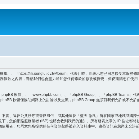
「https://lili.songlu.idv.tw/forum」代表）時，即表示您已同意
服務條款之內容，雖然我們也會盡力通知您任何條款的修改或變更，但仍建議您在使用
。
BB 軟體」、「www.phpbb.com」、「phpBB Group」、「phpBB Teams
hpBB 軟體僅協助網路上的討論以及交流，phpBB Group 無須對我們允許或不允
、不實、違反公共秩序或善良風俗、或其他違反「藍天‧微風」所在國家或地域或國際
，您的網路服務業者 (ISP) 也將會收到我們的通知。所有發表文章的 IP 位址都
個使用者，您同意您所提供的任何資訊都將被存入資料庫中。這些資訊在您尚未允許