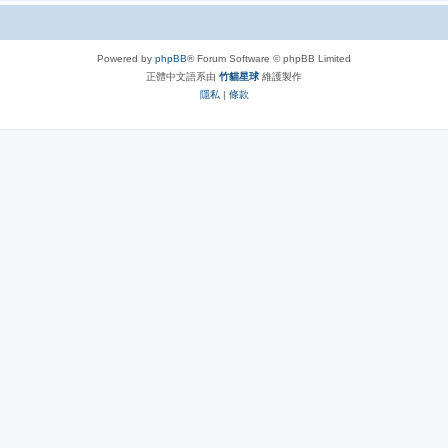
Powered by
phpBB
® Forum Software © phpBB Limited
正體中文語系由
竹貓星球
維護製作
隱私
|
條款