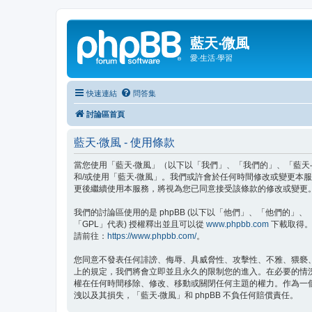
藍天‧微風
愛‧生活‧學習
快速連結
問答集
討論區首頁
藍天‧微風 - 使用條款
當您使用「藍天‧微風」（以下以「我們」、「我們的」、「藍天‧微風」、
和/或使用「藍天‧微風」。我們或許會於任何時間修改或變更本
更後繼續使用本服務，將視為您已同意接受該條款的修改或變更
我們的討論區使用的是 phpBB (以下以「他們」、「他們的」、「php
「GPL」代表) 授權釋出並且可以從
www.phpbb.com
下載取得。p
請前往：
https://www.phpbb.com/
。
您同意不發表任何誹謗、侮辱、具威脅性、攻擊性、不雅、猥褻
上的規定，我們將會立即並且永久的限制您的進入。在必要的情況下
權在任何時間移除、修改、移動或關閉任何主題的權力。作為一
洩以及其損失，「藍天‧微風」和 phpBB 不負任何賠償責任。