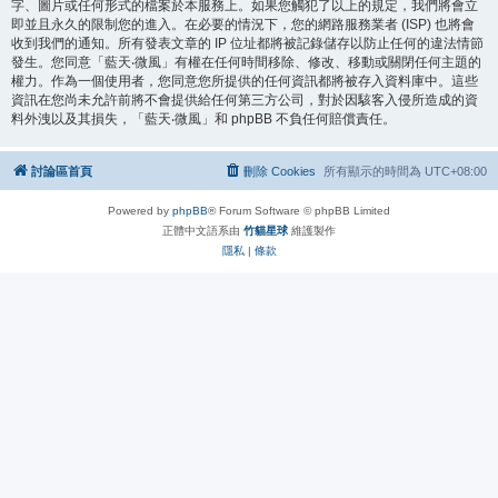
字、圖片或任何形式的檔案於本服務上。如果您觸犯了以上的規定，我們將會立
即並且永久的限制您的進入。在必要的情況下，您的網路服務業者 (ISP) 也將會
收到我們的通知。所有發表文章的 IP 位址都將被記錄儲存以防止任何的違法情節
發生。您同意「藍天‧微風」有權在任何時間移除、修改、移動或關閉任何主題的
權力。作為一個使用者，您同意您所提供的任何資訊都將被存入資料庫中。這些
資訊在您尚未允許前將不會提供給任何第三方公司，對於因駭客入侵所造成的資
料外洩以及其損失，「藍天‧微風」和 phpBB 不負任何賠償責任。
討論區首頁
刪除 Cookies
所有顯示的時間為
UTC+08:00
Powered by
phpBB
® Forum Software © phpBB Limited
正體中文語系由
竹貓星球
維護製作
隱私
|
條款