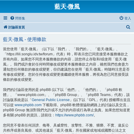
藍天‧微風
問答集
登入
搜
討論區首頁
尋
藍天‧微風 - 使用條款
當您使用「藍天‧微風」（以下以「我們」、「我們的」、「藍天‧微風」、
「https://lili.songlu.idv.tw/forum」代表）時，即表示您已同意接受本服務條款之
所有內容。如果您不同意本服務條款的內容，請您停止存取和/或使用「藍天‧微
風」。我們或許會於任何時間修改或變更本服務條款之內容，雖然我們也會盡力
通知您任何條款的修改或變更，但仍建議您在使用「藍天‧微風」時隨時注意是否
有修改或變更。您於任何修改或變更後繼續使用本服務，將視為您已同意接受該
條款的修改或變更。
我們的討論區使用的是 phpBB (以下以「他們」、「他們的」、「phpBB 軟
體」、「www.phpbb.com」、「phpBB Group」、「phpBB Teams」代表)，該
討論版系統是以「
General Public License
」(以下以「GPL」代表) 授權釋出並且
可以從
www.phpbb.com
下載取得。phpBB 軟體僅協助網路上的討論以及交流，
phpBB Group 無須對我們允許或不允許的內容或行為舉止負責。如果您想知道更
多有關 phpBB 的資訊，請前往：
https://www.phpbb.com/
。
您同意不發表任何誹謗、侮辱、具威脅性、攻擊性、不雅、猥褻、不實、違反公
共秩序或善良風俗、或其他違反「藍天‧微風」所在國家或地域或國際公法之文