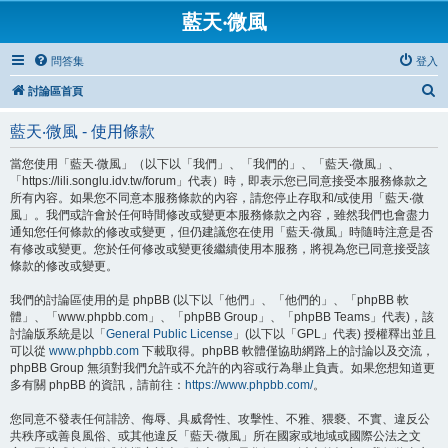
藍天‧微風
問答集
登入
搜
討論區首頁
尋
藍天‧微風 - 使用條款
當您使用「藍天‧微風」（以下以「我們」、「我們的」、「藍天‧微風」、
「https://lili.songlu.idv.tw/forum」代表）時，即表示您已同意接受本服務條款之
所有內容。如果您不同意本服務條款的內容，請您停止存取和/或使用「藍天‧微
風」。我們或許會於任何時間修改或變更本服務條款之內容，雖然我們也會盡力
通知您任何條款的修改或變更，但仍建議您在使用「藍天‧微風」時隨時注意是否
有修改或變更。您於任何修改或變更後繼續使用本服務，將視為您已同意接受該
條款的修改或變更。
我們的討論區使用的是 phpBB (以下以「他們」、「他們的」、「phpBB 軟
體」、「www.phpbb.com」、「phpBB Group」、「phpBB Teams」代表)，該
討論版系統是以「
General Public License
」(以下以「GPL」代表) 授權釋出並且
可以從
www.phpbb.com
下載取得。phpBB 軟體僅協助網路上的討論以及交流，
phpBB Group 無須對我們允許或不允許的內容或行為舉止負責。如果您想知道更
多有關 phpBB 的資訊，請前往：
https://www.phpbb.com/
。
您同意不發表任何誹謗、侮辱、具威脅性、攻擊性、不雅、猥褻、不實、違反公
共秩序或善良風俗、或其他違反「藍天‧微風」所在國家或地域或國際公法之文