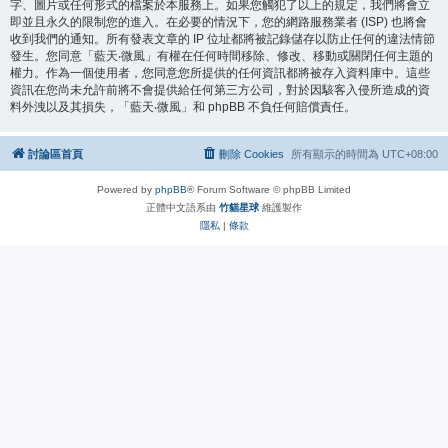
字、圖片或任何形式的檔案於本服務上。如果您觸犯了以上的規定，我們將會立
即並且永久的限制您的進入。在必要的情況下，您的網路服務業者 (ISP) 也將會
收到我們的通知。所有發表文章的 IP 位址都將被記錄儲存以防止任何的違法情節
發生。您同意「藍天‧微風」有權在任何時間移除、修改、移動或關閉任何主題的
權力。作為一個使用者，您同意您所提供的任何資訊都將被存入資料庫中。這些
資訊在您尚未允許前將不會提供給任何第三方公司，對於因駭客入侵所造成的資
料外洩以及其損失，「藍天‧微風」和 phpBB 不負任何賠償責任。
討論區首頁
刪除 Cookies
所有顯示的時間為
UTC+08:00
Powered by
phpBB
® Forum Software © phpBB Limited
正體中文語系由
竹貓星球
維護製作
隱私
|
條款