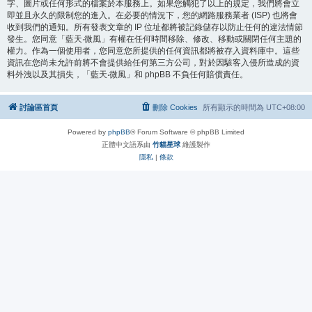
字、圖片或任何形式的檔案於本服務上。如果您觸犯了以上的規定，我們將會立
即並且永久的限制您的進入。在必要的情況下，您的網路服務業者 (ISP) 也將會
收到我們的通知。所有發表文章的 IP 位址都將被記錄儲存以防止任何的違法情節
發生。您同意「藍天‧微風」有權在任何時間移除、修改、移動或關閉任何主題的
權力。作為一個使用者，您同意您所提供的任何資訊都將被存入資料庫中。這些
資訊在您尚未允許前將不會提供給任何第三方公司，對於因駭客入侵所造成的資
料外洩以及其損失，「藍天‧微風」和 phpBB 不負任何賠償責任。
討論區首頁
刪除 Cookies
所有顯示的時間為
UTC+08:00
Powered by
phpBB
® Forum Software © phpBB Limited
正體中文語系由
竹貓星球
維護製作
隱私
|
條款