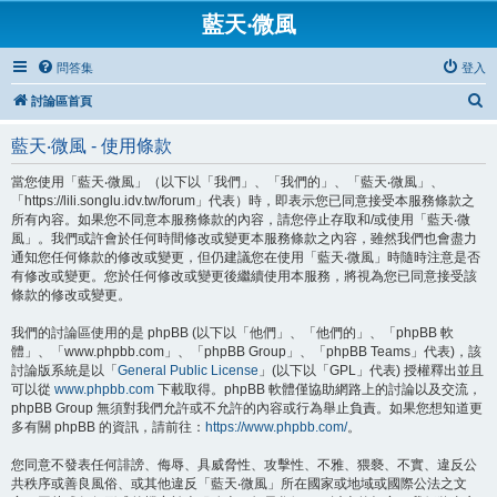
藍天‧微風
問答集
登入
搜
討論區首頁
尋
藍天‧微風 - 使用條款
當您使用「藍天‧微風」（以下以「我們」、「我們的」、「藍天‧微風」、
「https://lili.songlu.idv.tw/forum」代表）時，即表示您已同意接受本服務條款之
所有內容。如果您不同意本服務條款的內容，請您停止存取和/或使用「藍天‧微
風」。我們或許會於任何時間修改或變更本服務條款之內容，雖然我們也會盡力
通知您任何條款的修改或變更，但仍建議您在使用「藍天‧微風」時隨時注意是否
有修改或變更。您於任何修改或變更後繼續使用本服務，將視為您已同意接受該
條款的修改或變更。
我們的討論區使用的是 phpBB (以下以「他們」、「他們的」、「phpBB 軟
體」、「www.phpbb.com」、「phpBB Group」、「phpBB Teams」代表)，該
討論版系統是以「
General Public License
」(以下以「GPL」代表) 授權釋出並且
可以從
www.phpbb.com
下載取得。phpBB 軟體僅協助網路上的討論以及交流，
phpBB Group 無須對我們允許或不允許的內容或行為舉止負責。如果您想知道更
多有關 phpBB 的資訊，請前往：
https://www.phpbb.com/
。
您同意不發表任何誹謗、侮辱、具威脅性、攻擊性、不雅、猥褻、不實、違反公
共秩序或善良風俗、或其他違反「藍天‧微風」所在國家或地域或國際公法之文