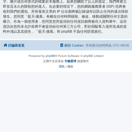
字、圖片或任何形式的檔案於本服務上。如果您觸犯了以上的規定，我們將會立
即並且永久的限制您的進入。在必要的情況下，您的網路服務業者 (ISP) 也將會
收到我們的通知。所有發表文章的 IP 位址都將被記錄儲存以防止任何的違法情節
發生。您同意「藍天‧微風」有權在任何時間移除、修改、移動或關閉任何主題的
權力。作為一個使用者，您同意您所提供的任何資訊都將被存入資料庫中。這些
資訊在您尚未允許前將不會提供給任何第三方公司，對於因駭客入侵所造成的資
料外洩以及其損失，「藍天‧微風」和 phpBB 不負任何賠償責任。
討論區首頁
刪除 Cookies
所有顯示的時間為
UTC+08:00
Powered by
phpBB
® Forum Software © phpBB Limited
正體中文語系由
竹貓星球
維護製作
隱私
|
條款