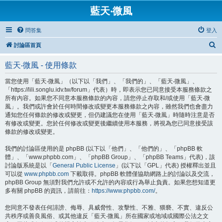
藍天‧微風
問答集
登入
搜
討論區首頁
尋
藍天‧微風 - 使用條款
當您使用「藍天‧微風」（以下以「我們」、「我們的」、「藍天‧微風」、
「https://lili.songlu.idv.tw/forum」代表）時，即表示您已同意接受本服務條款之
所有內容。如果您不同意本服務條款的內容，請您停止存取和/或使用「藍天‧微
風」。我們或許會於任何時間修改或變更本服務條款之內容，雖然我們也會盡力
通知您任何條款的修改或變更，但仍建議您在使用「藍天‧微風」時隨時注意是否
有修改或變更。您於任何修改或變更後繼續使用本服務，將視為您已同意接受該
條款的修改或變更。
我們的討論區使用的是 phpBB (以下以「他們」、「他們的」、「phpBB 軟
體」、「www.phpbb.com」、「phpBB Group」、「phpBB Teams」代表)，該
討論版系統是以「
General Public License
」(以下以「GPL」代表) 授權釋出並且
可以從
www.phpbb.com
下載取得。phpBB 軟體僅協助網路上的討論以及交流，
phpBB Group 無須對我們允許或不允許的內容或行為舉止負責。如果您想知道更
多有關 phpBB 的資訊，請前往：
https://www.phpbb.com/
。
您同意不發表任何誹謗、侮辱、具威脅性、攻擊性、不雅、猥褻、不實、違反公
共秩序或善良風俗、或其他違反「藍天‧微風」所在國家或地域或國際公法之文