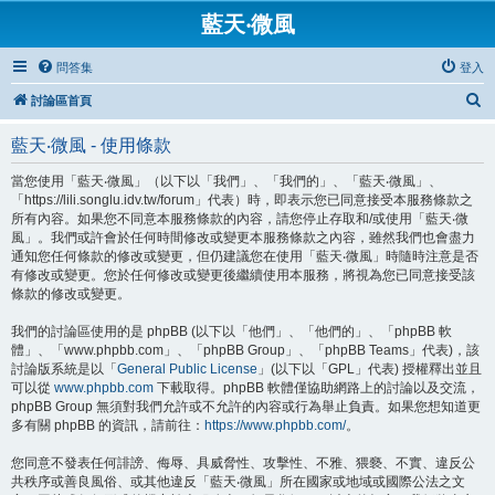
藍天‧微風
問答集
登入
搜
討論區首頁
尋
藍天‧微風 - 使用條款
當您使用「藍天‧微風」（以下以「我們」、「我們的」、「藍天‧微風」、
「https://lili.songlu.idv.tw/forum」代表）時，即表示您已同意接受本服務條款之
所有內容。如果您不同意本服務條款的內容，請您停止存取和/或使用「藍天‧微
風」。我們或許會於任何時間修改或變更本服務條款之內容，雖然我們也會盡力
通知您任何條款的修改或變更，但仍建議您在使用「藍天‧微風」時隨時注意是否
有修改或變更。您於任何修改或變更後繼續使用本服務，將視為您已同意接受該
條款的修改或變更。
我們的討論區使用的是 phpBB (以下以「他們」、「他們的」、「phpBB 軟
體」、「www.phpbb.com」、「phpBB Group」、「phpBB Teams」代表)，該
討論版系統是以「
General Public License
」(以下以「GPL」代表) 授權釋出並且
可以從
www.phpbb.com
下載取得。phpBB 軟體僅協助網路上的討論以及交流，
phpBB Group 無須對我們允許或不允許的內容或行為舉止負責。如果您想知道更
多有關 phpBB 的資訊，請前往：
https://www.phpbb.com/
。
您同意不發表任何誹謗、侮辱、具威脅性、攻擊性、不雅、猥褻、不實、違反公
共秩序或善良風俗、或其他違反「藍天‧微風」所在國家或地域或國際公法之文