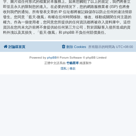
字、圖片或任何形式的檔案於本服務上。如果您觸犯了以上的規定，我們將會立
即並且永久的限制您的進入。在必要的情況下，您的網路服務業者 (ISP) 也將會
收到我們的通知。所有發表文章的 IP 位址都將被記錄儲存以防止任何的違法情節
發生。您同意「藍天‧微風」有權在任何時間移除、修改、移動或關閉任何主題的
權力。作為一個使用者，您同意您所提供的任何資訊都將被存入資料庫中。這些
資訊在您尚未允許前將不會提供給任何第三方公司，對於因駭客入侵所造成的資
料外洩以及其損失，「藍天‧微風」和 phpBB 不負任何賠償責任。
討論區首頁
刪除 Cookies
所有顯示的時間為
UTC+08:00
Powered by
phpBB
® Forum Software © phpBB Limited
正體中文語系由
竹貓星球
維護製作
隱私
|
條款