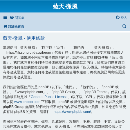
藍天‧微風
問答集
登入
搜
討論區首頁
尋
藍天‧微風 - 使用條款
當您使用「藍天‧微風」（以下以「我們」、「我們的」、「藍天‧微風」、
「https://lili.songlu.idv.tw/forum」代表）時，即表示您已同意接受本服務條款之
所有內容。如果您不同意本服務條款的內容，請您停止存取和/或使用「藍天‧微
風」。我們或許會於任何時間修改或變更本服務條款之內容，雖然我們也會盡力
通知您任何條款的修改或變更，但仍建議您在使用「藍天‧微風」時隨時注意是否
有修改或變更。您於任何修改或變更後繼續使用本服務，將視為您已同意接受該
條款的修改或變更。
我們的討論區使用的是 phpBB (以下以「他們」、「他們的」、「phpBB 軟
體」、「www.phpbb.com」、「phpBB Group」、「phpBB Teams」代表)，該
討論版系統是以「
General Public License
」(以下以「GPL」代表) 授權釋出並且
可以從
www.phpbb.com
下載取得。phpBB 軟體僅協助網路上的討論以及交流，
phpBB Group 無須對我們允許或不允許的內容或行為舉止負責。如果您想知道更
多有關 phpBB 的資訊，請前往：
https://www.phpbb.com/
。
您同意不發表任何誹謗、侮辱、具威脅性、攻擊性、不雅、猥褻、不實、違反公
共秩序或善良風俗、或其他違反「藍天‧微風」所在國家或地域或國際公法之文