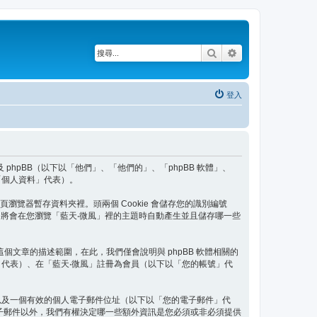
搜尋
進階搜尋
登入
）以及 phpBB（以下以「他們」、「他們的」、「phpBB 軟體」、
、「個人資料」代表）。
頁瀏覽器暫存資料夾裡。頭兩個 Cookie 會儲存您的識別編號
ookie 將會在您瀏覽「藍天‧微風」裡的主題時自動產生並且儲存哪一些
超出這個文章的描述範圍，在此，我們僅會說明與 phpBB 軟體相關的
代表）、在「藍天‧微風」註冊為會員（以下以「您的帳號」代
以及一個有效的個人電子郵件位址（以下以「您的電子郵件」代
子郵件以外，我們有權決定哪一些額外資訊是您必須或非必須提供