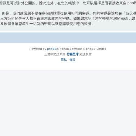
資訊是可以對外公開的。除此之外，在您的帳號中，您可以選擇是否要接收來自 phpB
。但是，我們建議您不要在多個網站重複使用相同的密碼。您的密碼是讓您在「藍天‧
何第三方公司的任何人都不會跟您索取您的密碼。如果您忘記了您的帳號的您的密碼，您可
BB 軟體會幫您產生一組新的密碼以讓您繼續使用您的帳號。
Powered by
phpBB
® Forum Software © phpBB Limited
正體中文語系由
竹貓星球
維護製作
隱私
|
條款