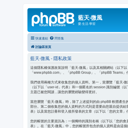
藍天‧微風
愛‧生活‧學習
快速連結
問答集
討論區首頁
藍天‧微風 - 隱私政策
這個隱私權保護政策說明「藍天‧微風」以及其相關網站（以下以「我們」、「我
「www.phpbb.com」、「phpBB Group」、「php
我們使用兩種方式來收集您的個人資料。第一，當瀏覽「藍天‧微風」時
（以下以「user-id」代表）和一個匿名的 session 識別編號
主題已被您閱讀，讓您的瀏覽經驗變得更好。
當您瀏覽「藍天‧微風」時，除了上述提到的由 phpBB 軟體產生的
部分。第二個收集您的個人資料的方式則是需要由您親自提供給
表）以及當您註冊和登入後所發表的文章（以下以「您的文章」
您的帳號的主要資訊為：一個獨特的識別名稱（以下以「您的會
表）。在「藍天‧微風」中，您的帳號所包含的個人資料是由這