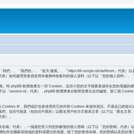
們的」、「藍天‧微風」、「https://lili.songlu.idv.tw/forum」代表
BB Teams」代表）如何處理當會員使用本服務時收集到的個人資料（以下以「您的個人資料」
 phpBB 軟體會產生一些 Cookies，這些小型的文字檔案會儲存在您的電腦的網
（以下以「session-id」代表），phpBB 軟體將會自動幫您產生這些編號。第三個 C
 Cookies 外，我們或許也會使用其它的外部 Cookies 來儲存資訊。不過這已經
我們。這些可能是（包括但不限於）以匿名用戶的方式發表文章（以下以「匿名文章」
代表）。
員名稱」代表），一個讓您登入到您的帳號的個人密碼（以下以「您的密碼」代表）
個網站所在國家或地域的資料保護法所保護。除了您的會員名稱、您的密碼以及您的電