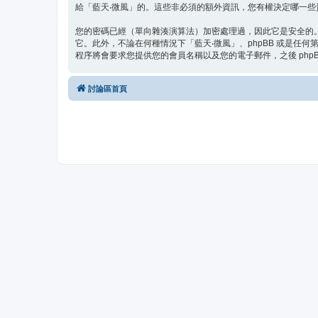
給「藍天‧微風」的。這些非必須的額外資訊，您有權決定哪一些
您的密碼已經（單向雜湊演算法）加密處理過，因此它是安全的
它。此外，不論在何種情況下「藍天‧微風」、phpBB 或是任
程序將會要求您提供您的會員名稱以及您的電子郵件，之後 php
討論區首頁