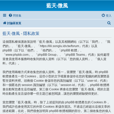
藍天‧微風
問答集
登入
搜
討論區首頁
尋
藍天‧微風 - 隱私政策
這個隱私權保護政策說明「藍天‧微風」以及其相關網站（以下以「我們」、「我
們的」、「藍天‧微風」、「https://lili.songlu.idv.tw/forum」代表）以及
phpBB（以下以「他們」、「他們的」、「phpBB 軟體」、
「www.phpbb.com」、「phpBB Group」、「phpBB Teams」代表）如何處理
當會員使用本服務時收集到的個人資料（以下以「您的個人資料」、「個人資
料」代表）。
我們使用兩種方式來收集您的個人資料。第一，當瀏覽「藍天‧微風」時 phpBB
軟體會產生一些 Cookies，這些小型的文字檔案會儲存在您的電腦的網頁瀏覽器
暫存資料夾裡。頭兩個 Cookie 會儲存您的識別編號（以下以「user-id」代表）
和一個匿名的 session 識別編號（以下以「session-id」代表），phpBB 軟體將
會自動幫您產生這些編號。第三個 Cookie 將會在您瀏覽「藍天‧微風」裡的主題
時自動產生並且儲存哪一些主題已被您閱讀，讓您的瀏覽經驗變得更好。
當您瀏覽「藍天‧微風」時，除了上述提到的由 phpBB 軟體產生的 Cookies 外，
我們或許也會使用其它的外部 Cookies 來儲存資訊。不過這已經超出這個文章的
描述範圍，在此，我們僅會說明與 phpBB 軟體相關的部分。第二個收集您的個人