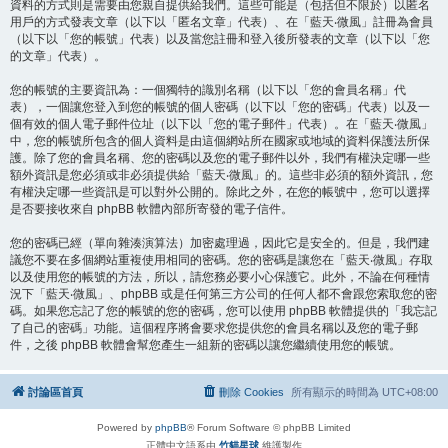
資料的方式則是需要由您親自提供給我們。這些可能是（包括但不限於）以匿名
用戶的方式發表文章（以下以「匿名文章」代表）、在「藍天‧微風」註冊為會員
（以下以「您的帳號」代表）以及當您註冊和登入後所發表的文章（以下以「您
的文章」代表）。
您的帳號的主要資訊為：一個獨特的識別名稱（以下以「您的會員名稱」代
表），一個讓您登入到您的帳號的個人密碼（以下以「您的密碼」代表）以及一
個有效的個人電子郵件位址（以下以「您的電子郵件」代表）。在「藍天‧微風」
中，您的帳號所包含的個人資料是由這個網站所在國家或地域的資料保護法所保
護。除了您的會員名稱、您的密碼以及您的電子郵件以外，我們有權決定哪一些
額外資訊是您必須或非必須提供給「藍天‧微風」的。這些非必須的額外資訊，您
有權決定哪一些資訊是可以對外公開的。除此之外，在您的帳號中，您可以選擇
是否要接收來自 phpBB 軟體內部所寄發的電子信件。
您的密碼已經（單向雜湊演算法）加密處理過，因此它是安全的。但是，我們建
議您不要在多個網站重複使用相同的密碼。您的密碼是讓您在「藍天‧微風」存取
以及使用您的帳號的方法，所以，請您務必要小心保護它。此外，不論在何種情
況下「藍天‧微風」、phpBB 或是任何第三方公司的任何人都不會跟您索取您的密
碼。如果您忘記了您的帳號的您的密碼，您可以使用 phpBB 軟體提供的「我忘記
了自己的密碼」功能。這個程序將會要求您提供您的會員名稱以及您的電子郵
件，之後 phpBB 軟體會幫您產生一組新的密碼以讓您繼續使用您的帳號。
討論區首頁
刪除 Cookies
所有顯示的時間為
UTC+08:00
Powered by
phpBB
® Forum Software © phpBB Limited
正體中文語系由
竹貓星球
維護製作