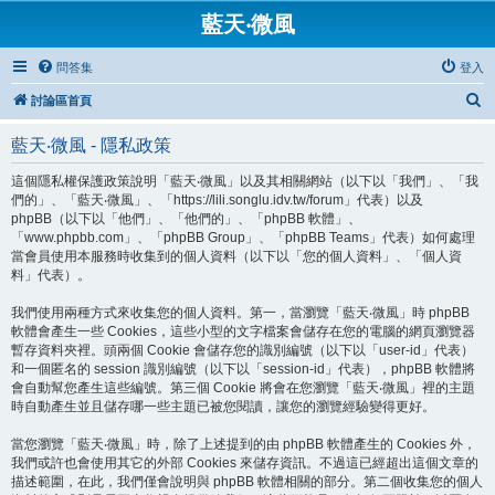
藍天‧微風
問答集
登入
搜
討論區首頁
尋
藍天‧微風 - 隱私政策
這個隱私權保護政策說明「藍天‧微風」以及其相關網站（以下以「我們」、「我
們的」、「藍天‧微風」、「https://lili.songlu.idv.tw/forum」代表）以及
phpBB（以下以「他們」、「他們的」、「phpBB 軟體」、
「www.phpbb.com」、「phpBB Group」、「phpBB Teams」代表）如何處理
當會員使用本服務時收集到的個人資料（以下以「您的個人資料」、「個人資
料」代表）。
我們使用兩種方式來收集您的個人資料。第一，當瀏覽「藍天‧微風」時 phpBB
軟體會產生一些 Cookies，這些小型的文字檔案會儲存在您的電腦的網頁瀏覽器
暫存資料夾裡。頭兩個 Cookie 會儲存您的識別編號（以下以「user-id」代表）
和一個匿名的 session 識別編號（以下以「session-id」代表），phpBB 軟體將
會自動幫您產生這些編號。第三個 Cookie 將會在您瀏覽「藍天‧微風」裡的主題
時自動產生並且儲存哪一些主題已被您閱讀，讓您的瀏覽經驗變得更好。
當您瀏覽「藍天‧微風」時，除了上述提到的由 phpBB 軟體產生的 Cookies 外，
我們或許也會使用其它的外部 Cookies 來儲存資訊。不過這已經超出這個文章的
描述範圍，在此，我們僅會說明與 phpBB 軟體相關的部分。第二個收集您的個人