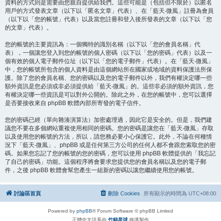
資料的方式則是需要由您親自提供給我們。這些可能是（包括但不限於）以匿名
用戶的方式發表文章（以下以「匿名文章」代表）、在「藍天‧微風」註冊為會員
（以下以「您的帳號」代表）以及當您註冊和登入後所發表的文章（以下以「您
的文章」代表）。
您的帳號的主要資訊為：一個獨特的識別名稱（以下以「您的會員名稱」代
表），一個讓您登入到您的帳號的個人密碼（以下以「您的密碼」代表）以及一
個有效的個人電子郵件位址（以下以「您的電子郵件」代表）。在「藍天‧微風」
中，您的帳號所包含的個人資料是由這個網站所在國家或地域的資料保護法所保
護。除了您的會員名稱、您的密碼以及您的電子郵件以外，我們有權決定哪一些
額外資訊是您必須或非必須提供給「藍天‧微風」的。這些非必須的額外資訊，您
有權決定哪一些資訊是可以對外公開的。除此之外，在您的帳號中，您可以選擇
是否要接收來自 phpBB 軟體內部所寄發的電子信件。
您的密碼已經（單向雜湊演算法）加密處理過，因此它是安全的。但是，我們建
議您不要在多個網站重複使用相同的密碼。您的密碼是讓您在「藍天‧微風」存取
以及使用您的帳號的方法，所以，請您務必要小心保護它。此外，不論在何種情
況下「藍天‧微風」、phpBB 或是任何第三方公司的任何人都不會跟您索取您的密
碼。如果您忘記了您的帳號的您的密碼，您可以使用 phpBB 軟體提供的「我忘記
了自己的密碼」功能。這個程序將會要求您提供您的會員名稱以及您的電子郵
件，之後 phpBB 軟體會幫您產生一組新的密碼以讓您繼續使用您的帳號。
討論區首頁
刪除 Cookies
所有顯示的時間為
UTC+08:00
Powered by
phpBB
® Forum Software © phpBB Limited
正體中文語系由
竹貓星球
維護製作