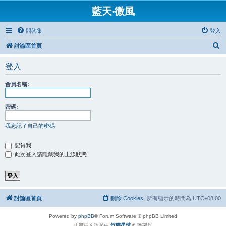
藍天‧微風
問答集
登入
搜
討論區首頁
尋
登入
會員名稱:
密碼:
我忘記了自己的密碼
記得我
此次登入請隱藏我的上線狀態
討論區首頁
刪除 Cookies
所有顯示的時間為
UTC+08:00
Powered by
phpBB
® Forum Software © phpBB Limited
正體中文語系由
竹貓星球
維護製作