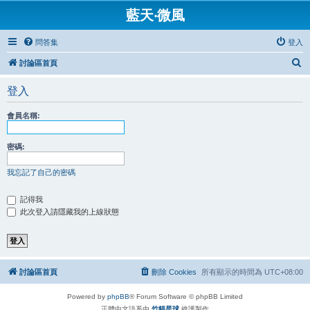
藍天‧微風
問答集
登入
搜
討論區首頁
尋
登入
會員名稱:
密碼:
我忘記了自己的密碼
記得我
此次登入請隱藏我的上線狀態
討論區首頁
刪除 Cookies
所有顯示的時間為
UTC+08:00
Powered by
phpBB
® Forum Software © phpBB Limited
正體中文語系由
竹貓星球
維護製作