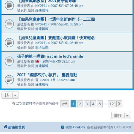
【如果戲劇教室】2007夏令營來囉！
最後發表 由
NY0741
«
2007-5月-07 05:46 pm
發表於 位於
好康報報
【如果兒童劇團】七週年全新創作《一二三四
最後發表 由
NY0741
«
2007-5月-01 05:50 pm
發表於 位於
好康報報
【如果兒童劇團】要甄選小演員囉！快來報名
最後發表 由
NY0741
«
2007-5月-01 05:49 pm
發表於 位於
親子活動
孩子的第一哩路First mile kid's smile
最後發表 由
lili
«
2007-4月-30 02:17 pm
發表於 位於
好康報報
2007『國際不打小孩日』 慶祝活動
最後發表 由
菁
«
2007-4月-13 02:45 am
發表於 位於
好康報報
第
1
頁 (共
12
頁)
1
2
3
4
5
12
下一
有 170 筆資料符合您搜尋的條件
…
前往
討論區首頁
刪除 Cookies
所有顯示的時間為
UTC+08:00