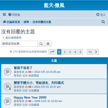
藍天‧微風
問答集
登入
搜
討論區首頁
搜尋
沒有回覆的主題
尋
沒有回覆的主題
前往進階搜尋
搜尋
進階搜尋
第
1
頁 (共
12
頁)
1
2
3
4
5
12
下一
有 170 筆資料符合您搜尋的條件
…
主題
被孩子追老了
最後發表 由
lili
«
2010-3月-16 03:35 pm
發表於 位於
你說我說
變更字體大小、寄給朋友、列印模式
最後發表 由
lili
«
2010-2月-01 10:37 pm
發表於 位於
公告建議
Happy New Year 2009!
最後發表 由
lili
«
2008-12月-31 10:53 am
發表於 位於
公告建議