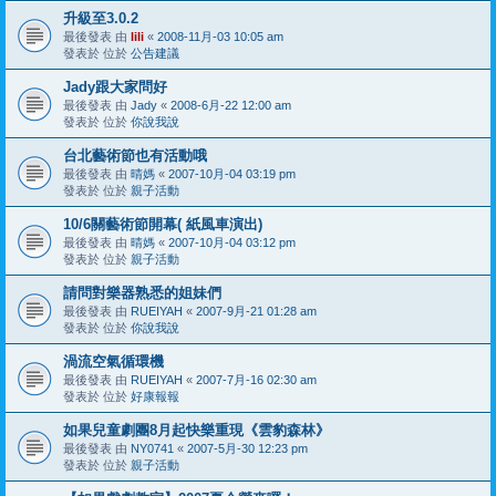
升級至3.0.2
最後發表 由
lili
«
2008-11月-03 10:05 am
發表於 位於
公告建議
Jady跟大家問好
最後發表 由
Jady
«
2008-6月-22 12:00 am
發表於 位於
你說我說
台北藝術節也有活動哦
最後發表 由
晴媽
«
2007-10月-04 03:19 pm
發表於 位於
親子活動
10/6關藝術節開幕( 紙風車演出)
最後發表 由
晴媽
«
2007-10月-04 03:12 pm
發表於 位於
親子活動
請問對樂器熟悉的姐妹們
最後發表 由
RUEIYAH
«
2007-9月-21 01:28 am
發表於 位於
你說我說
渦流空氣循環機
最後發表 由
RUEIYAH
«
2007-7月-16 02:30 am
發表於 位於
好康報報
如果兒童劇團8月起快樂重現《雲豹森林》
最後發表 由
NY0741
«
2007-5月-30 12:23 pm
發表於 位於
親子活動