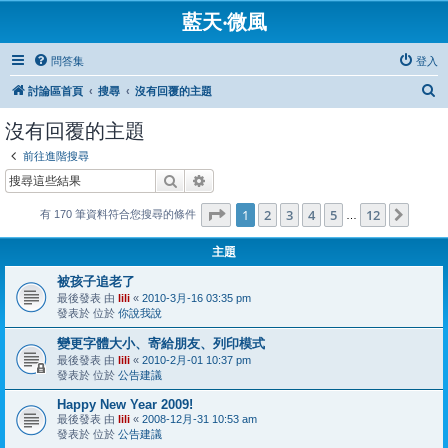
藍天‧微風
問答集
登入
搜
討論區首頁
搜尋
沒有回覆的主題
尋
沒有回覆的主題
前往進階搜尋
搜尋
進階搜尋
第
1
頁 (共
12
頁)
1
2
3
4
5
12
下一
有 170 筆資料符合您搜尋的條件
…
主題
被孩子追老了
最後發表 由
lili
«
2010-3月-16 03:35 pm
發表於 位於
你說我說
變更字體大小、寄給朋友、列印模式
最後發表 由
lili
«
2010-2月-01 10:37 pm
發表於 位於
公告建議
Happy New Year 2009!
最後發表 由
lili
«
2008-12月-31 10:53 am
發表於 位於
公告建議