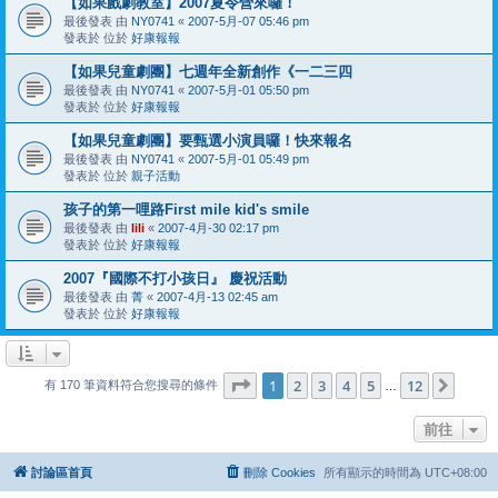
【如果戲劇教室】2007夏令營來囉！
最後發表 由
NY0741
«
2007-5月-07 05:46 pm
發表於 位於
好康報報
【如果兒童劇團】七週年全新創作《一二三四
最後發表 由
NY0741
«
2007-5月-01 05:50 pm
發表於 位於
好康報報
【如果兒童劇團】要甄選小演員囉！快來報名
最後發表 由
NY0741
«
2007-5月-01 05:49 pm
發表於 位於
親子活動
孩子的第一哩路First mile kid's smile
最後發表 由
lili
«
2007-4月-30 02:17 pm
發表於 位於
好康報報
2007『國際不打小孩日』 慶祝活動
最後發表 由
菁
«
2007-4月-13 02:45 am
發表於 位於
好康報報
第
1
頁 (共
12
頁)
1
2
3
4
5
12
下一
有 170 筆資料符合您搜尋的條件
…
前往
討論區首頁
刪除 Cookies
所有顯示的時間為
UTC+08:00