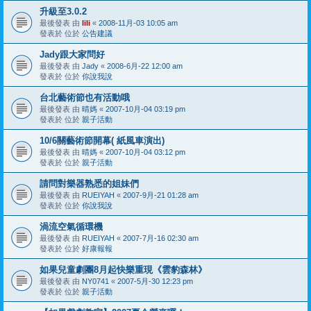
升級至3.0.2
最後發表 由
lili
«
2008-11月-03 10:05 am
發表於 位於
公告建議
Jady跟大家問好
最後發表 由
Jady
«
2008-6月-22 12:00 am
發表於 位於
你說我說
台北藝術節也有活動哦
最後發表 由
晴媽
«
2007-10月-04 03:19 pm
發表於 位於
親子活動
10/6關藝術節開幕( 紙風車演出)
最後發表 由
晴媽
«
2007-10月-04 03:12 pm
發表於 位於
親子活動
請問對樂器熟悉的姐妹們
最後發表 由
RUEIYAH
«
2007-9月-21 01:28 am
發表於 位於
你說我說
渦流空氣循環機
最後發表 由
RUEIYAH
«
2007-7月-16 02:30 am
發表於 位於
好康報報
如果兒童劇團8月起快樂重現《雲豹森林》
最後發表 由
NY0741
«
2007-5月-30 12:23 pm
發表於 位於
親子活動