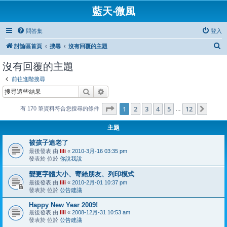
藍天‧微風
問答集
登入
搜
討論區首頁
搜尋
沒有回覆的主題
尋
沒有回覆的主題
前往進階搜尋
搜尋
進階搜尋
第
1
頁 (共
12
頁)
1
2
3
4
5
12
下一
有 170 筆資料符合您搜尋的條件
…
主題
被孩子追老了
最後發表 由
lili
«
2010-3月-16 03:35 pm
發表於 位於
你說我說
變更字體大小、寄給朋友、列印模式
最後發表 由
lili
«
2010-2月-01 10:37 pm
發表於 位於
公告建議
Happy New Year 2009!
最後發表 由
lili
«
2008-12月-31 10:53 am
發表於 位於
公告建議