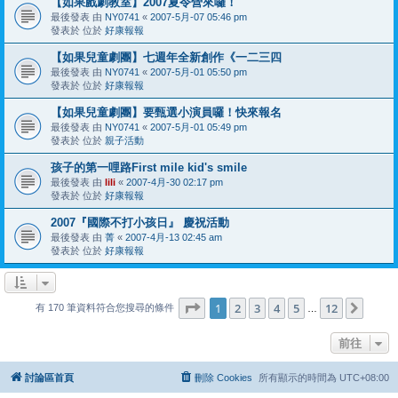
【如果戲劇教室】2007夏令營來囉！
最後發表 由
NY0741
«
2007-5月-07 05:46 pm
發表於 位於
好康報報
【如果兒童劇團】七週年全新創作《一二三四
最後發表 由
NY0741
«
2007-5月-01 05:50 pm
發表於 位於
好康報報
【如果兒童劇團】要甄選小演員囉！快來報名
最後發表 由
NY0741
«
2007-5月-01 05:49 pm
發表於 位於
親子活動
孩子的第一哩路First mile kid's smile
最後發表 由
lili
«
2007-4月-30 02:17 pm
發表於 位於
好康報報
2007『國際不打小孩日』 慶祝活動
最後發表 由
菁
«
2007-4月-13 02:45 am
發表於 位於
好康報報
第
1
頁 (共
12
頁)
1
2
3
4
5
12
下一
有 170 筆資料符合您搜尋的條件
…
前往
討論區首頁
刪除 Cookies
所有顯示的時間為
UTC+08:00