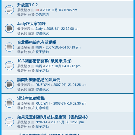
升級至3.0.2
最後發表 由
lili
«
2008-11月-03 10:05 am
發表於 位於
公告建議
Jady跟大家問好
最後發表 由
Jady
«
2008-6月-22 12:00 am
發表於 位於
你說我說
台北藝術節也有活動哦
最後發表 由
晴媽
«
2007-10月-04 03:19 pm
發表於 位於
親子活動
10/6關藝術節開幕( 紙風車演出)
最後發表 由
晴媽
«
2007-10月-04 03:12 pm
發表於 位於
親子活動
請問對樂器熟悉的姐妹們
最後發表 由
RUEIYAH
«
2007-9月-21 01:28 am
發表於 位於
你說我說
渦流空氣循環機
最後發表 由
RUEIYAH
«
2007-7月-16 02:30 am
發表於 位於
好康報報
如果兒童劇團8月起快樂重現《雲豹森林》
最後發表 由
NY0741
«
2007-5月-30 12:23 pm
發表於 位於
親子活動