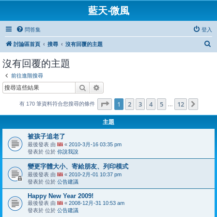
藍天‧微風
問答集
登入
搜
討論區首頁
搜尋
沒有回覆的主題
尋
沒有回覆的主題
前往進階搜尋
搜尋
進階搜尋
第
1
頁 (共
12
頁)
1
2
3
4
5
12
下一
有 170 筆資料符合您搜尋的條件
…
主題
被孩子追老了
最後發表 由
lili
«
2010-3月-16 03:35 pm
發表於 位於
你說我說
變更字體大小、寄給朋友、列印模式
最後發表 由
lili
«
2010-2月-01 10:37 pm
發表於 位於
公告建議
Happy New Year 2009!
最後發表 由
lili
«
2008-12月-31 10:53 am
發表於 位於
公告建議