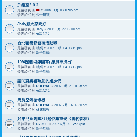
升級至3.0.2
最後發表 由
lili
«
2008-11月-03 10:05 am
發表於 位於
公告建議
Jady跟大家問好
最後發表 由
Jady
«
2008-6月-22 12:00 am
發表於 位於
你說我說
台北藝術節也有活動哦
最後發表 由
晴媽
«
2007-10月-04 03:19 pm
發表於 位於
親子活動
10/6關藝術節開幕( 紙風車演出)
最後發表 由
晴媽
«
2007-10月-04 03:12 pm
發表於 位於
親子活動
請問對樂器熟悉的姐妹們
最後發表 由
RUEIYAH
«
2007-9月-21 01:28 am
發表於 位於
你說我說
渦流空氣循環機
最後發表 由
RUEIYAH
«
2007-7月-16 02:30 am
發表於 位於
好康報報
如果兒童劇團8月起快樂重現《雲豹森林》
最後發表 由
NY0741
«
2007-5月-30 12:23 pm
發表於 位於
親子活動