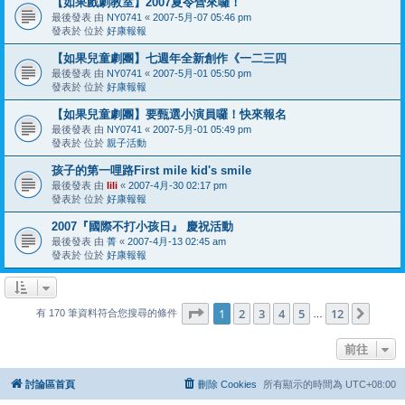
【如果戲劇教室】2007夏令營來囉！
最後發表 由
NY0741
«
2007-5月-07 05:46 pm
發表於 位於
好康報報
【如果兒童劇團】七週年全新創作《一二三四
最後發表 由
NY0741
«
2007-5月-01 05:50 pm
發表於 位於
好康報報
【如果兒童劇團】要甄選小演員囉！快來報名
最後發表 由
NY0741
«
2007-5月-01 05:49 pm
發表於 位於
親子活動
孩子的第一哩路First mile kid's smile
最後發表 由
lili
«
2007-4月-30 02:17 pm
發表於 位於
好康報報
2007『國際不打小孩日』 慶祝活動
最後發表 由
菁
«
2007-4月-13 02:45 am
發表於 位於
好康報報
第
1
頁 (共
12
頁)
1
2
3
4
5
12
下一
有 170 筆資料符合您搜尋的條件
…
前往
討論區首頁
刪除 Cookies
所有顯示的時間為
UTC+08:00