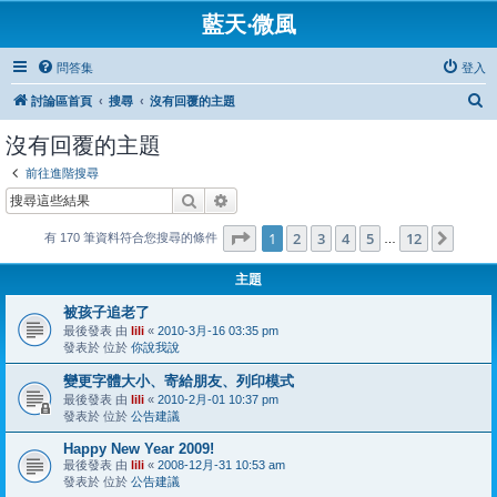
藍天‧微風
問答集
登入
搜
討論區首頁
搜尋
沒有回覆的主題
尋
沒有回覆的主題
前往進階搜尋
搜尋
進階搜尋
第
1
頁 (共
12
頁)
1
2
3
4
5
12
下一
有 170 筆資料符合您搜尋的條件
…
主題
被孩子追老了
最後發表 由
lili
«
2010-3月-16 03:35 pm
發表於 位於
你說我說
變更字體大小、寄給朋友、列印模式
最後發表 由
lili
«
2010-2月-01 10:37 pm
發表於 位於
公告建議
Happy New Year 2009!
最後發表 由
lili
«
2008-12月-31 10:53 am
發表於 位於
公告建議