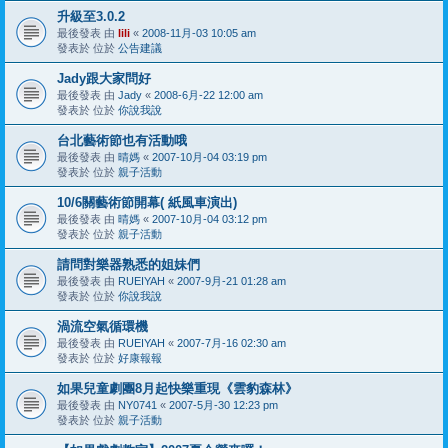
升級至3.0.2
最後發表 由
lili
«
2008-11月-03 10:05 am
發表於 位於
公告建議
Jady跟大家問好
最後發表 由
Jady
«
2008-6月-22 12:00 am
發表於 位於
你說我說
台北藝術節也有活動哦
最後發表 由
晴媽
«
2007-10月-04 03:19 pm
發表於 位於
親子活動
10/6關藝術節開幕( 紙風車演出)
最後發表 由
晴媽
«
2007-10月-04 03:12 pm
發表於 位於
親子活動
請問對樂器熟悉的姐妹們
最後發表 由
RUEIYAH
«
2007-9月-21 01:28 am
發表於 位於
你說我說
渦流空氣循環機
最後發表 由
RUEIYAH
«
2007-7月-16 02:30 am
發表於 位於
好康報報
如果兒童劇團8月起快樂重現《雲豹森林》
最後發表 由
NY0741
«
2007-5月-30 12:23 pm
發表於 位於
親子活動