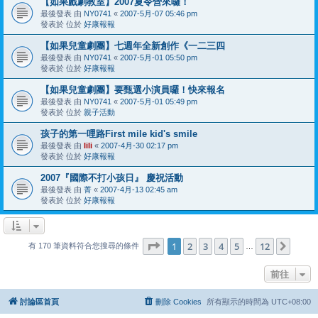
【如果戲劇教室】2007夏令營來囉！
最後發表 由
NY0741
«
2007-5月-07 05:46 pm
發表於 位於
好康報報
【如果兒童劇團】七週年全新創作《一二三四
最後發表 由
NY0741
«
2007-5月-01 05:50 pm
發表於 位於
好康報報
【如果兒童劇團】要甄選小演員囉！快來報名
最後發表 由
NY0741
«
2007-5月-01 05:49 pm
發表於 位於
親子活動
孩子的第一哩路First mile kid's smile
最後發表 由
lili
«
2007-4月-30 02:17 pm
發表於 位於
好康報報
2007『國際不打小孩日』 慶祝活動
最後發表 由
菁
«
2007-4月-13 02:45 am
發表於 位於
好康報報
第
1
頁 (共
12
頁)
1
2
3
4
5
12
下一
有 170 筆資料符合您搜尋的條件
…
前往
討論區首頁
刪除 Cookies
所有顯示的時間為
UTC+08:00