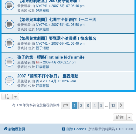
【如果戲劇教室】2007夏令營來囉！
最後發表 由
NY0741
«
2007-5月-07 05:46 pm
發表於 位於
好康報報
【如果兒童劇團】七週年全新創作《一二三四
最後發表 由
NY0741
«
2007-5月-01 05:50 pm
發表於 位於
好康報報
【如果兒童劇團】要甄選小演員囉！快來報名
最後發表 由
NY0741
«
2007-5月-01 05:49 pm
發表於 位於
親子活動
孩子的第一哩路First mile kid's smile
最後發表 由
lili
«
2007-4月-30 02:17 pm
發表於 位於
好康報報
2007『國際不打小孩日』 慶祝活動
最後發表 由
菁
«
2007-4月-13 02:45 am
發表於 位於
好康報報
第
1
頁 (共
12
頁)
1
2
3
4
5
12
下一
有 170 筆資料符合您搜尋的條件
…
前往
討論區首頁
刪除 Cookies
所有顯示的時間為
UTC+08:00