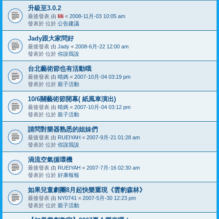
升級至3.0.2
最後發表 由
lili
«
2008-11月-03 10:05 am
發表於 位於
公告建議
Jady跟大家問好
最後發表 由
Jady
«
2008-6月-22 12:00 am
發表於 位於
你說我說
台北藝術節也有活動哦
最後發表 由
晴媽
«
2007-10月-04 03:19 pm
發表於 位於
親子活動
10/6關藝術節開幕( 紙風車演出)
最後發表 由
晴媽
«
2007-10月-04 03:12 pm
發表於 位於
親子活動
請問對樂器熟悉的姐妹們
最後發表 由
RUEIYAH
«
2007-9月-21 01:28 am
發表於 位於
你說我說
渦流空氣循環機
最後發表 由
RUEIYAH
«
2007-7月-16 02:30 am
發表於 位於
好康報報
如果兒童劇團8月起快樂重現《雲豹森林》
最後發表 由
NY0741
«
2007-5月-30 12:23 pm
發表於 位於
親子活動