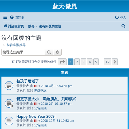
藍天‧微風
問答集
登入
搜
討論區首頁
搜尋
沒有回覆的主題
尋
沒有回覆的主題
前往進階搜尋
搜尋
進階搜尋
第
1
頁 (共
12
頁)
1
2
3
4
5
12
下一
有 170 筆資料符合您搜尋的條件
…
主題
被孩子追老了
最後發表 由
lili
«
2010-3月-16 03:35 pm
發表於 位於
你說我說
變更字體大小、寄給朋友、列印模式
最後發表 由
lili
«
2010-2月-01 10:37 pm
發表於 位於
公告建議
Happy New Year 2009!
最後發表 由
lili
«
2008-12月-31 10:53 am
發表於 位於
公告建議