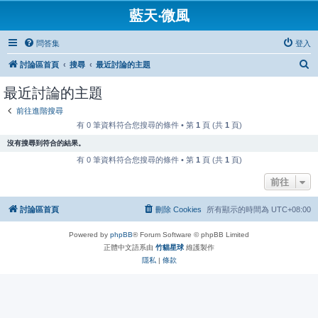
藍天‧微風
問答集
登入
搜
討論區首頁
搜尋
最近討論的主題
尋
最近討論的主題
前往進階搜尋
有 0 筆資料符合您搜尋的條件 • 第
1
頁 (共
1
頁)
沒有搜尋到符合的結果。
有 0 筆資料符合您搜尋的條件 • 第
1
頁 (共
1
頁)
前往
討論區首頁
刪除 Cookies
所有顯示的時間為
UTC+08:00
Powered by
phpBB
® Forum Software © phpBB Limited
正體中文語系由
竹貓星球
維護製作
隱私
|
條款