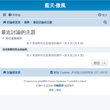
藍天‧微風
問答集
登入
搜
討論區首頁
搜尋
最近討論的主題
尋
最近討論的主題
前往進階搜尋
有 0 筆資料符合您搜尋的條件 • 第
1
頁 (共
1
頁)
沒有搜尋到符合的結果。
有 0 筆資料符合您搜尋的條件 • 第
1
頁 (共
1
頁)
前往
討論區首頁
刪除 Cookies
所有顯示的時間為
UTC+08:00
Powered by
phpBB
® Forum Software © phpBB Limited
正體中文語系由
竹貓星球
維護製作
隱私
|
條款