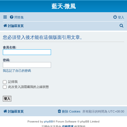
藍天‧微風
問答集
登入
搜
討論區首頁
尋
您必須登入後才能在這個版面引用文章。
會員名稱:
密碼:
我忘記了自己的密碼
記得我
此次登入請隱藏我的上線狀態
討論區首頁
刪除 Cookies
所有顯示的時間為
UTC+08:00
Powered by
phpBB
® Forum Software © phpBB Limited
正體中文語系由
竹貓星球
維護製作