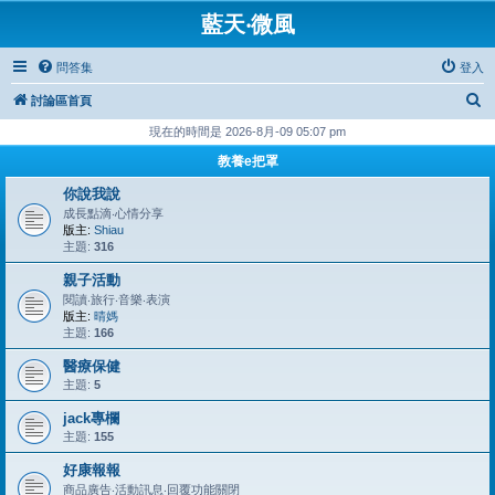
藍天‧微風
問答集
登入
搜
討論區首頁
尋
現在的時間是 2026-8月-09 05:07 pm
教養e把罩
你說我說
成長點滴‧心情分享
版主:
Shiau
主題:
316
親子活動
閱讀‧旅行‧音樂‧表演
版主:
晴媽
主題:
166
醫療保健
主題:
5
jack專欄
主題:
155
好康報報
商品廣告‧活動訊息‧回覆功能關閉