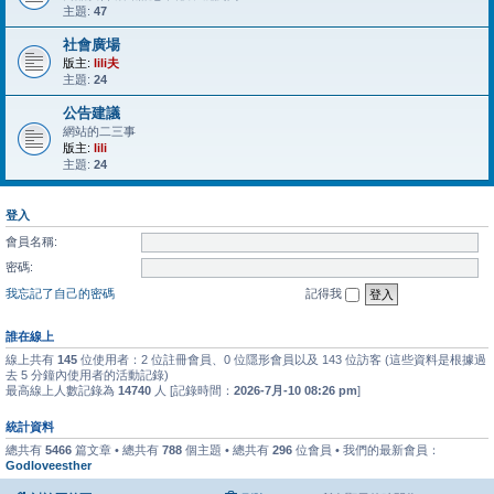
主題:
47
社會廣場
版主:
lili夫
主題:
24
公告建議
網站的二三事
版主:
lili
主題:
24
登入
會員名稱:
密碼:
我忘記了自己的密碼
記得我
誰在線上
線上共有
145
位使用者：2 位註冊會員、0 位隱形會員以及 143 位訪客 (這些資料是根據過
去 5 分鐘內使用者的活動記錄)
最高線上人數記錄為
14740
人 [記錄時間：
2026-7月-10 08:26 pm
]
統計資料
總共有
5466
篇文章 • 總共有
788
個主題 • 總共有
296
位會員 • 我們的最新會員：
Godloveesther