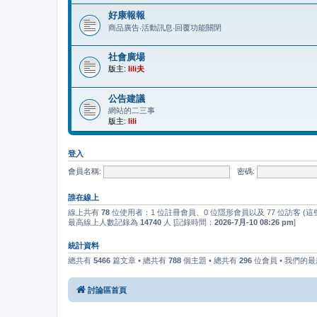
好康報報
商品廣告‧活動訊息‧回覆功能關閉
社會廣場
版主:
lili夫
公告建議
網站的二三事
版主:
lili
登入
會員名稱:
密碼:
誰在線上
線上共有
78
位使用者：1 位註冊會員、0 位隱形會員以及 77 位訪客 (
最高線上人數記錄為
14740
人 [記錄時間：
2026-7月-10 08:26 pm
]
統計資料
總共有
5466
篇文章 • 總共有
788
個主題 • 總共有
296
位會員 • 我們的
討論區首頁