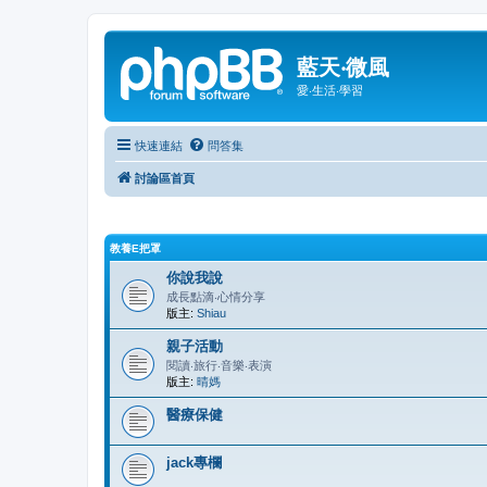
藍天‧微風
愛‧生活‧學習
快速連結
問答集
討論區首頁
教養E把罩
你說我說
成長點滴‧心情分享
版主:
Shiau
親子活動
閱讀‧旅行‧音樂‧表演
版主:
晴媽
醫療保健
jack專欄