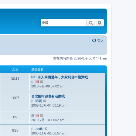
搜尋
進階搜尋
登入
現在的時間是 2026-8月-06 07:41 am
文章
最後發表
Re: 有人回國過年，大家到台中聚聚吧
3041
由
lili
檢
2013-7月-08 07:02 am
視
最
後
台北藝術節也有活動哦
1005
發
由
晴媽
檢
表
2007-10月-04 03:19 pm
視
最
後
由
lili
檢
69
發
2010-7月-10 11:02 pm
視
表
最
由
andie
檢
後
939
2005-11月-01 08:57 am
視
發