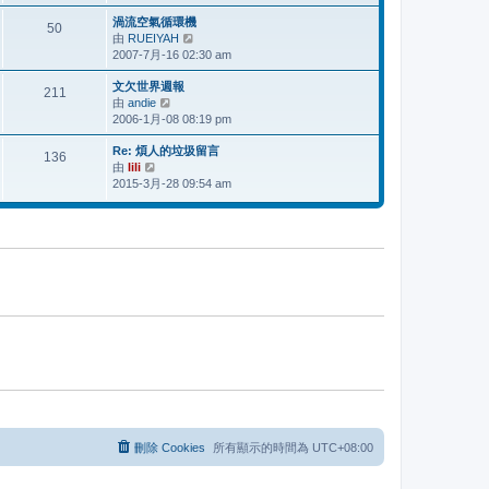
最
表
渦流空氣循環機
後
50
由
RUEIYAH
檢
發
2007-7月-16 02:30 am
視
表
最
文欠世界週報
後
211
由
andie
檢
發
2006-1月-08 08:19 pm
視
表
最
Re: 煩人的垃圾留言
後
136
由
lili
檢
發
2015-3月-28 09:54 am
視
表
最
後
發
表
刪除 Cookies
所有顯示的時間為
UTC+08:00