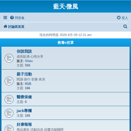
藍天‧微風
問答集
登入
搜
討論區首頁
尋
現在的時間是 2026-8月-09 12:21 am
教養e把罩
你說我說
成長點滴‧心情分享
版主:
Shiau
主題:
316
親子活動
閱讀‧旅行‧音樂‧表演
版主:
晴媽
主題:
166
醫療保健
主題:
5
jack專欄
主題:
155
好康報報
商品廣告‧活動訊息‧回覆功能關閉