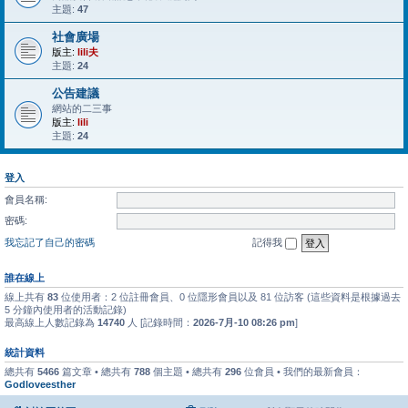
主題:
47
社會廣場
版主:
lili夫
主題:
24
公告建議
網站的二三事
版主:
lili
主題:
24
登入
會員名稱:
密碼:
我忘記了自己的密碼
記得我
誰在線上
線上共有
83
位使用者：2 位註冊會員、0 位隱形會員以及 81 位訪客 (這些資料是根據過去
5 分鐘內使用者的活動記錄)
最高線上人數記錄為
14740
人 [記錄時間：
2026-7月-10 08:26 pm
]
統計資料
總共有
5466
篇文章 • 總共有
788
個主題 • 總共有
296
位會員 • 我們的最新會員：
Godloveesther