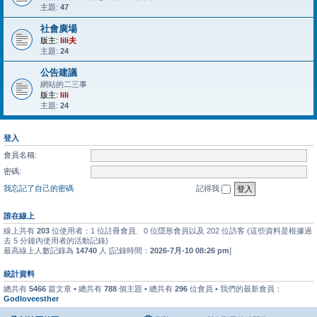
主題:
47
社會廣場
版主:
lili夫
主題:
24
公告建議
網站的二三事
版主:
lili
主題:
24
登入
會員名稱:
密碼:
我忘記了自己的密碼
記得我
誰在線上
線上共有
203
位使用者：1 位註冊會員、0 位隱形會員以及 202 位訪客 (這些資料是根據過
去 5 分鐘內使用者的活動記錄)
最高線上人數記錄為
14740
人 [記錄時間：
2026-7月-10 08:26 pm
]
統計資料
總共有
5466
篇文章 • 總共有
788
個主題 • 總共有
296
位會員 • 我們的最新會員：
Godloveesther