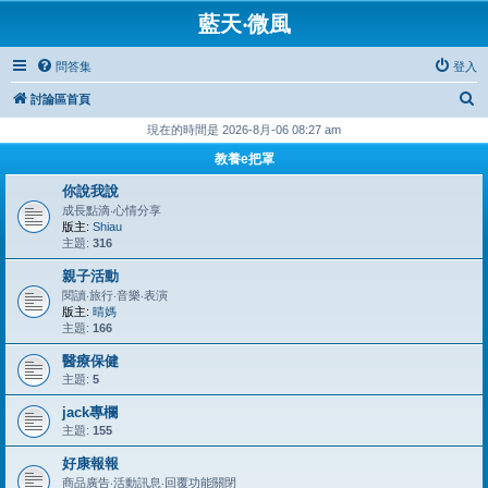
藍天‧微風
問答集
登入
搜
討論區首頁
尋
現在的時間是 2026-8月-06 08:27 am
教養e把罩
你說我說
成長點滴‧心情分享
版主:
Shiau
主題:
316
親子活動
閱讀‧旅行‧音樂‧表演
版主:
晴媽
主題:
166
醫療保健
主題:
5
jack專欄
主題:
155
好康報報
商品廣告‧活動訊息‧回覆功能關閉