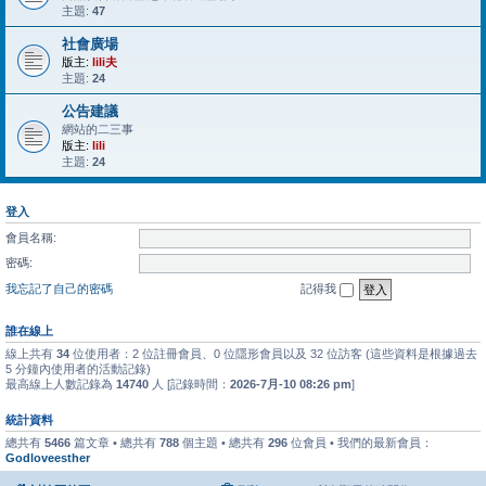
主題:
47
社會廣場
版主:
lili夫
主題:
24
公告建議
網站的二三事
版主:
lili
主題:
24
登入
會員名稱:
密碼:
我忘記了自己的密碼
記得我
誰在線上
線上共有
34
位使用者：2 位註冊會員、0 位隱形會員以及 32 位訪客 (這些資料是根據過去
5 分鐘內使用者的活動記錄)
最高線上人數記錄為
14740
人 [記錄時間：
2026-7月-10 08:26 pm
]
統計資料
總共有
5466
篇文章 • 總共有
788
個主題 • 總共有
296
位會員 • 我們的最新會員：
Godloveesther