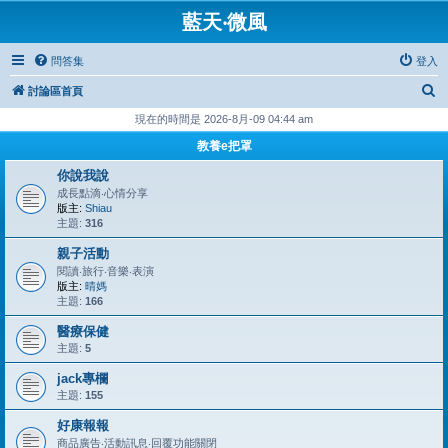
藍天‧微風
問答集
登入
搜
討論區首頁
尋
現在的時間是 2026-8月-09 04:44 am
教養e把罩
你說我說
成長點滴‧心情分享
版主:
Shiau
主題:
316
親子活動
閱讀‧旅行‧音樂‧表演
版主:
晴媽
主題:
166
醫療保健
主題:
5
jack專欄
主題:
155
好康報報
商品廣告‧活動訊息‧回覆功能關閉