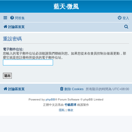
藍天‧微風
問答集
登入
搜
討論區首頁
尋
重設密碼
電子郵件位址:
您輸入的電子郵件位址必須能讓我們聯絡到您。如果您從未在會員控制台做過更動，那
麼它就是您註冊時所提供的電子郵件位址。
討論區首頁
刪除 Cookies
所有顯示的時間為
UTC+08:00
Powered by
phpBB
® Forum Software © phpBB Limited
正體中文語系由
竹貓星球
維護製作
隱私
|
條款