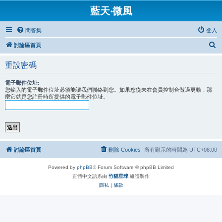
藍天‧微風
問答集
登入
搜
討論區首頁
尋
重設密碼
電子郵件位址:
您輸入的電子郵件位址必須能讓我們聯絡到您。如果您從未在會員控制台做過更動，那
麼它就是您註冊時所提供的電子郵件位址。
討論區首頁
刪除 Cookies
所有顯示的時間為
UTC+08:00
Powered by
phpBB
® Forum Software © phpBB Limited
正體中文語系由
竹貓星球
維護製作
隱私
|
條款