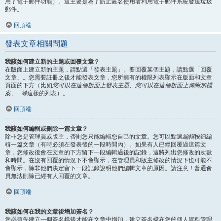
用了電子郵件功能）。這主要是為了防止匿名使用者利用電子郵件系統發送垃圾
郵件。
回頂端
發表文章相關問題
我該如何建立新的主題或回覆文章？
在版面上建立新的主題，請點選「發表主題」。要回覆某個主題，請點選「回覆
文章」。您需要註冊之後才能發表文章，您所擁有的權限列表顯示在版面和文章
頁面的下方（比如
您可以在這個版面上發表主題、您可以在這個版面上傳附加檔
案、...等
這樣的列表）。
回頂端
我該如何編輯或刪除一篇文章？
除非您是管理員或版主，否則您只能編輯您自己的文章。您可以點選
編輯
按鈕編
輯一篇文章（有時必須在發表後的一段時間內）。如果有人已經回覆過這篇文
章，您修改後會在文章的下方留下一段編輯過後的記錄，這將列出您修改的次數
和時間。在沒有回覆的情況下不會顯示，在管理員和版主修改的情況下也可能不
會顯示，除非他們決定留下一段記錄說明他們編輯文章的原因。請注意！普通會
員無法刪除已經有人回覆的文章。
回頂端
我該如何在我的文章後增加簽名？
您必須先建立一個簽名檔後才能在文章中增加，建立簽名檔在您的個人資料管理