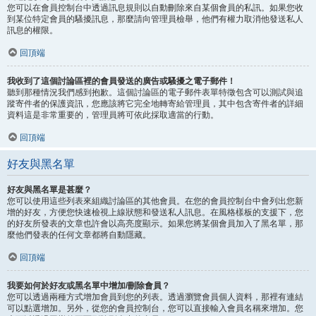
您可以在會員控制台中透過訊息規則以自動刪除來自某個會員的私訊。如果您收
到某位特定會員的騷擾訊息，那麼請向管理員檢舉，他們有權力取消他發送私人
訊息的權限。
回頂端
我收到了這個討論區裡的會員發送的廣告或騷擾之電子郵件！
聽到那種情況我們感到抱歉。這個討論區的電子郵件表單特徵包含可以測試與追
蹤寄件者的保護資訊，您應該將它完全地轉寄給管理員，其中包含寄件者的詳細
資料這是非常重要的，管理員將可依此採取適當的行動。
回頂端
好友與黑名單
好友與黑名單是甚麼？
您可以使用這些列表來組織討論區的其他會員。在您的會員控制台中會列出您新
增的好友，方便您快速檢視上線狀態和發送私人訊息。在風格樣板的支援下，您
的好友所發表的文章也許會以高亮度顯示。如果您將某個會員加入了黑名單，那
麼他們發表的任何文章都將自動隱藏。
回頂端
我要如何於好友或黑名單中增加/刪除會員？
您可以透過兩種方式增加會員到您的列表。透過瀏覽會員個人資料，那裡有連結
可以點選增加。另外，從您的會員控制台，您可以直接輸入會員名稱來增加。您