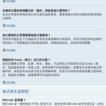
回頂端
在發表主題的時候顯示的「儲存」按鈕是做什麼用的？
這允許您保存草稿而得以在日後完成與發表。重新裝載文章的功能請到會員控制
台搜尋。
回頂端
為什麼我的文章需要審核後才能發表？
管理員可能設定了討論區的文章必須通過審核才能發表。這也可能是因為您被管
理員放入了需要審核文章的會員列表。有關詳細信息，請與管理員聯繫。
回頂端
我該如何 bump（推文）自己的主題？
當您在瀏覽文章時，點選「推文」連結，可以將自己所發表的主題 bump（推
文）到該版面的第一頁最上頭。如果您看不到這個連結，那麼表示這個功能已經
被停用，或者是尚未到達可推文的間隔時間。您也可以簡單地透過回覆主題來推
文。無論您怎麼做，請確實遵守討論區的規則。
回頂端
格式和主題類型
BBCode 是甚麼？
BBCode 是一種特殊的 HTML 實現方式，能否使用 BBCode 由管理者決定（您也