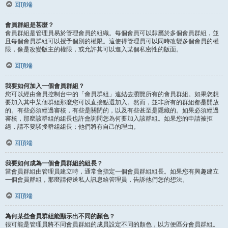
回頂端
會員群組是甚麼？
會員群組是管理員易於管理會員的組織。每個會員可以隸屬於多個會員群組，並
且每個會員群組可以授予個別的權限。這使得管理員可以同時改變多個會員的權
限，像是改變版主的權限，或允許其可以進入某個私密性的版面。
回頂端
我要如何加入一個會員群組？
您可以經由會員控制台中的「會員群組」連結去瀏覽所有的會員群組。如果您想
要加入其中某個群組那麼您可以直接點選加入。然而，並非所有的群組都是開放
的。有些必須經過審核，有些是關閉的，以及有些甚至是隱藏的。如果必須經過
審核，那麼該群組的組長也許會詢問您為何要加入該群組。如果您的申請被拒
絕，請不要騷擾群組組長；他們將有自己的理由。
回頂端
我要如何成為一個會員群組的組長？
當會員群組由管理員建立時，通常會指定一個會員群組組長。如果您有興趣建立
一個會員群組，那麼請傳送私人訊息給管理員，告訴他們您的想法。
回頂端
為何某些會員群組能顯示出不同的顏色？
很可能是管理員將不同會員群組的成員設定不同的顏色，以方便區分會員群組。