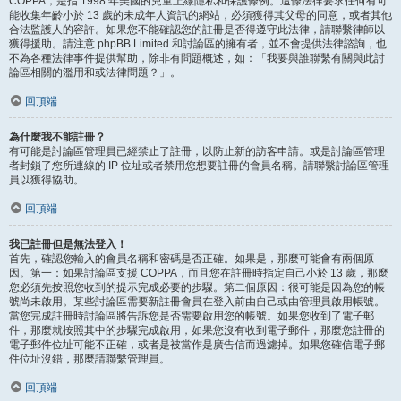
COPPA，是指 1998 年美國的兒童上線隱私和保護條例。這條法律要求任何有可
能收集年齡小於 13 歲的未成年人資訊的網站，必須獲得其父母的同意，或者其他
合法監護人的容許。如果您不能確認您的註冊是否得遵守此法律，請聯繫律師以
獲得援助。請注意 phpBB Limited 和討論區的擁有者，並不會提供法律諮詢，也
不為各種法律事件提供幫助，除非有問題概述，如：「我要與誰聯繫有關與此討
論區相關的濫用和或法律問題？」。
回頂端
為什麼我不能註冊？
有可能是討論區管理員已經禁止了註冊，以防止新的訪客申請。或是討論區管理
者封鎖了您所連線的 IP 位址或者禁用您想要註冊的會員名稱。請聯繫討論區管理
員以獲得協助。
回頂端
我已註冊但是無法登入！
首先，確認您輸入的會員名稱和密碼是否正確。如果是，那麼可能會有兩個原
因。第一：如果討論區支援 COPPA，而且您在註冊時指定自己小於 13 歲，那麼
您必須先按照您收到的提示完成必要的步驟。第二個原因：很可能是因為您的帳
號尚未啟用。某些討論區需要新註冊會員在登入前由自己或由管理員啟用帳號。
當您完成註冊時討論區將告訴您是否需要啟用您的帳號。如果您收到了電子郵
件，那麼就按照其中的步驟完成啟用，如果您沒有收到電子郵件，那麼您註冊的
電子郵件位址可能不正確，或者是被當作是廣告信而過濾掉。如果您確信電子郵
件位址沒錯，那麼請聯繫管理員。
回頂端