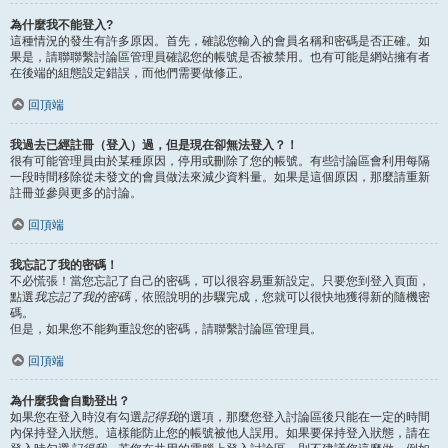
為什麼我不能登入?
這種情況的發生有許多原因。首先，確認您輸入的會員名稱和密碼是否正確。如
果是，請聯聯繫討論區管理員確認您的帳號是否被禁用。也有可能是網站擁有者
在後端的組態設定錯誤，而他們需要做修正。
回頂端
我過去已經註冊（登入）過，但是現在卻無法登入？！
很有可能管理員由於某種原因，停用或刪除了您的帳號。有些討論區會利用每隔
一段時間移除從未發文的會員做法來減少資料量。如果是這個原因，那麼請重新
註冊並參與更多的討論。
回頂端
我忘記了我的密碼！
不必慌張！當您忘記了自己的密碼，可以很容易重新設定。只要您到登入頁面，
點選
我忘記了我的密碼
，依照說明的步驟完成，您就可以很快地獲得新的隨機密
碼。
但是，如果您不能夠重設您的密碼，請聯繫討論區管理員。
回頂端
為什麼我會自動登出？
如果您在登入時沒有勾選
記得我
的選項，那麼您登入討論區後只能在一定的時間
內保持登入狀態。這樣能防止您的帳號被他人誤用。如果要保持登入狀態，請在