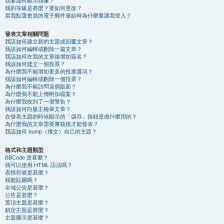
我要如何顯示頭像？
我的等級是甚麼？要如何更改？
當我點選會員的電子郵件連結時為什麼要讓我登入？
發表文章相關問題
我該如何建立新的主題或回覆文章？
我該如何編輯或刪除一篇文章？
我該如何在我的文章後增加簽名？
我該如何建立一個投票？
為什麼我不能增加更多的投票選項？
我該如何編輯或刪除一個投票？
為什麼我不能訪問這個版面？
為什麼我不能上傳附加檔案？
為什麼我收到了一個警告？
我該如何向版主檢舉文章？
在發表主題的時候顯示的「儲存」按鈕是做什麼用的？
為什麼我的文章需要審核後才能發表？
我該如何 bump（推文）自己的主題？
格式和主題類型
BBCode 是甚麼？
我可以使用 HTML 語法嗎？
表情符號是甚麼？
我能貼圖嗎？
全域公告是甚麼？
公告是甚麼？
置頂主題是甚麼？
鎖定主題是甚麼？
主題圖示是甚麼？