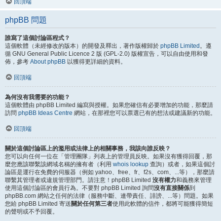
回頂端
phpBB 問題
誰寫了這個討論區程式？
這個軟體（未經修改的版本）的開發及釋出，著作版權歸於
phpBB Limited
。遵
循 GNU General Public Licence 2 版 (GPL-2.0) 版權宣告，可以自由使用和發
佈，參考
About phpBB
以獲得更詳細的資料。
回頂端
為何沒有我需要的功能？
這個軟體由 phpBB Limited 編寫與授權。如果您確信有必要增加的功能，那麼請
訪問
phpBB Ideas Centre
網站，在那裡您可以票選已有的想法或建議新的功能。
回頂端
關於這個討論區上的濫用或法律上的相關事務，我該向誰反映？
您可以向任何一位在「管理團隊」列表上的管理員反映。如果沒有獲得回覆，那
麼您應該聯繫該網域名稱的擁有者（利用
whois lookup
查詢）或者，如果這個討
論區是運行在免費的伺服器（例如 yahoo、free、fr、f2s、com、...等），那麼請
聯繫其管理者或違規管理部門。請注意！phpBB Limited
沒有權力
和義務來管理
使用這個討論區的會員行為。不要對 phpBB Limited 詢問
沒有直接關係
到
phpBB.com 網站之任何的法律（服務中斷、連帶責任、誹謗、...等）問題。如果
您給 phpBB Limited 寄送
關於任何第三者
使用此軟體的信件，都將可能獲得簡短
的聲明或不予回覆。