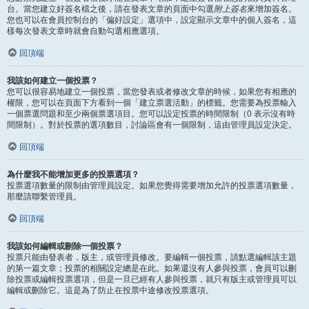
台。當您建立好簽名檔之後，請在發表文章的頁面中勾選
附上簽名
來增加簽名。
您也可以在會員控制台的「偏好設定」選項中，設定顯示文章中的個人簽名，這
樣每次發表文章時就會自動勾選相應選項。
回頂端
我該如何建立一個投票？
您可以很容易地建立一個投票，當您發表或者修改文章的時候，如果您有相應的
權限，您可以在頁面下方看到一個「建立票選活動」的標籤。您需要為投票輸入
一個票選問題和至少兩個票選項目。您可以設定投票的時間限制（0 表示沒有時
間限制）。對於投票的選項數目，討論區會有一個限制，這由管理員設定決定。
回頂端
為什麼我不能增加更多的投票選項？
投票選項數量的限制由管理員設定。如果您覺得需要增加允許的投票選項數量，
那麼請聯繫管理員。
回頂端
我該如何編輯或刪除一個投票？
投票只能由發表者，版主，或管理員修改。要編輯一個投票，請點選編輯該主題
的第一篇文章；投票的相關設定總是在此。如果還沒有人參與投票，會員可以刪
除投票或編輯投票選項，但是一旦已經有人參與投票，就只有版主或管理員可以
編輯或刪除它。這是為了防止在投票中途修改投票選項。