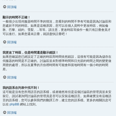
回頂端
顯示的時間不正確！
一般很少出現伺服器時間不準的情況，您看到的時間不準有可能是因為討論區和
您處於不同的時區。如果是這種原因，您可以在個人資料中更改時區，例如倫
敦、巴黎、紐約、雪梨、...等等。請注意，更改時區等操作一般只有註冊會員才
可以進行。如果您還未註冊，就請盡快註冊吧！
回頂端
我更改了時區，但是時間還是顯示錯誤！
如果您確認您已經設定了正確的時區而時間依然錯誤，這很有可能是因為儲存在
伺服器的時間是不正確的。討論區並未對標準時間和日光節約時間之間的變更做
周密的處理，所以在夏季的月份裡時間有可能會和當地時間有一個小時的時間
差。
回頂端
我的語系在列表中找不到！
這可能是沒有您所用語言的語系檔，或者雖然有但是這個討論區的管理員並未安
裝它。請試著詢問討論區的管理員是否可以安裝這種語言。如果確實沒有這種語
言的語系檔，您可以參與我們的翻譯工作，建立您的語系檔。更多的相關訊息可
以在
phpBB
網站上找到。
回頂端