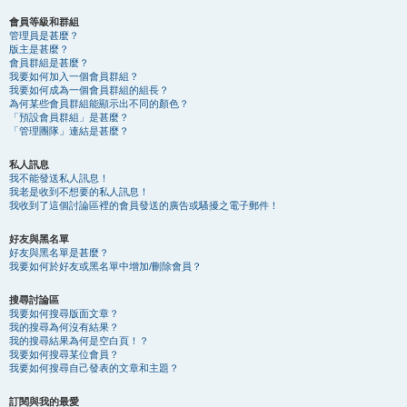
會員等級和群組
管理員是甚麼？
版主是甚麼？
會員群組是甚麼？
我要如何加入一個會員群組？
我要如何成為一個會員群組的組長？
為何某些會員群組能顯示出不同的顏色？
「預設會員群組」是甚麼？
「管理團隊」連結是甚麼？
私人訊息
我不能發送私人訊息！
我老是收到不想要的私人訊息！
我收到了這個討論區裡的會員發送的廣告或騷擾之電子郵件！
好友與黑名單
好友與黑名單是甚麼？
我要如何於好友或黑名單中增加/刪除會員？
搜尋討論區
我要如何搜尋版面文章？
我的搜尋為何沒有結果？
我的搜尋結果為何是空白頁！？
我要如何搜尋某位會員？
我要如何搜尋自己發表的文章和主題？
訂閱與我的最愛