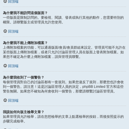
回頂端
為什麼我不能訪問這個版面？
一些版面是限制訪問的。要檢視、閱讀、發表或執行其他的動作，您需要特別的
權限。請聯繫版主或管理員允許您使用。
回頂端
為什麼我不能上傳附加檔案？
上傳附加檔案的功能，可以通過版面/會員/會員群組來設定。管理員可能不允許在
某些版面上傳附加檔案，或者只允許討論區管理人員在版面上發表附加檔案。如
果您不確定為什麼上傳附加檔案，請與管理員聯繫。
回頂端
為什麼我收到了一個警告？
每個管理員對自己的討論區都有一套規則。如果您違反了規則，那麼您也許會收
到一個警告。請注意！這是討論區管理人員的決定，phpBB Limited 官方和這些
警告無關。如果您不確知為何會收到一個警告，那麼請聯繫討論區管理員。
回頂端
我該如何向版主檢舉文章？
如果管理員允許檢舉，請在您想檢舉的文章上點選檢舉的按鈕，而後按照提示的
步驟完成檢舉。