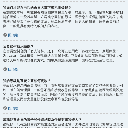
我如何才能在自己的會員名稱下顯示圖像呢？
在瀏覽文章時，可能會有兩個圖像和會員名稱一塊顯示。第一個是和您的等級相
關的圖像，一般以星星、方塊或小圓點的形式，顯示您在這個討論區的地位，或
者您已經發表了多少篇的文章。第二個通常是一個更大的圖像，這是會員的頭
像，一般是具有獨特的或個人的表徵。
回頂端
我要如何顯示頭像？
在會員控制台的「個人資料」底下，您可以使用底下四種方法之一新增頭像：
Gravatar、系統相簿、外部連結或電腦上傳。它是由討論區管理員啟用頭像，並
選擇其中可提供頭像的方式。如果您無法使用頭像，請聯繫討論區管理員。
回頂端
我的等級是甚麼？要如何更改？
等級顯示在您的會員名稱下方，表明您發表的文章數或鑒定了某些特殊會員，例
如：版主與管理員。一般您不能直接更改您的等級，它們是由討論區管理員設定
的。請不要為了提高等級而濫用討論區來發表沒有意義的文章。這種情況下版主
和管理員反而會大量刪除您的文章而降低您的等級。
回頂端
當我點選會員的電子郵件連結時為什麼要讓我登入？
很抱歉！只有註冊會員才能透過討論區發送電子郵件給其他會員（如果管理員啟