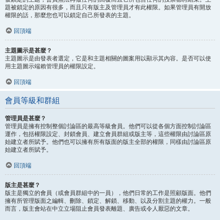
題被鎖定的原因有很多，而且只有版主及管理員才有此權限。如果管理員有開放
權限的話，那麼您也可以鎖定自己所發表的主題。
回頂端
主題圖示是甚麼？
主題圖示是由發表者選定，它是和主題相關的圖案用以顯示其內容。是否可以使
用主題圖示端賴管理員的權限設定。
回頂端
會員等級和群組
管理員是甚麼？
管理員是擁有控制整個討論區的最高等級會員。他們可以從各個方面控制討論區
運作，包括權限設定、封鎖會員、建立會員群組或版主等，這些權限由討論區原
始建立者所賦予。他們也可以擁有所有版面的版主全部的權限，同樣由討論區原
始建立者所賦予。
回頂端
版主是甚麼？
版主是獨立的會員（或會員群組中的一員），他們日常的工作是照顧版面。他們
擁有所管理版面之編輯、刪除、鎖定、解鎖、移動、以及分割主題的權力。一般
而言，版主會站在中立立場阻止會員發表離題、廣告或令人厭惡的文章。