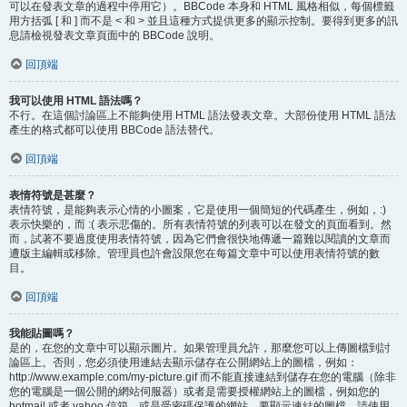
可以在發表文章的過程中停用它）。BBCode 本身和 HTML 風格相似，每個標籤
用方括弧 [ 和 ] 而不是 < 和 > 並且這種方式提供更多的顯示控制。要得到更多的訊
息請檢視發表文章頁面中的 BBCode 說明。
回頂端
我可以使用 HTML 語法嗎？
不行。在這個討論區上不能夠使用 HTML 語法發表文章。大部份使用 HTML 語法
產生的格式都可以使用 BBCode 語法替代。
回頂端
表情符號是甚麼？
表情符號，是能夠表示心情的小圖案，它是使用一個簡短的代碼產生，例如，:)
表示快樂的，而 :( 表示悲傷的。所有表情符號的列表可以在發文的頁面看到。然
而，試著不要過度使用表情符號，因為它們會很快地傳遞一篇難以閱讀的文章而
遭版主編輯或移除。管理員也許會設限您在每篇文章中可以使用表情符號的數
目。
回頂端
我能貼圖嗎？
是的，在您的文章中可以顯示圖片。如果管理員允許，那麼您可以上傳圖檔到討
論區上。否則，您必須使用連結去顯示儲存在公開網站上的圖檔，例如：
http://www.example.com/my-picture.gif 而不能直接連結到儲存在您的電腦（除非
您的電腦是一個公開的網站伺服器）或者是需要授權網站上的圖檔，例如您的
hotmail 或者 yahoo 信箱，或是受密碼保護的網站。要顯示連結的圖檔，請使用