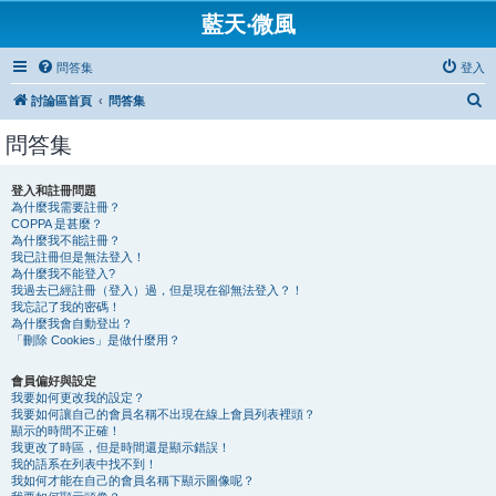
藍天‧微風
問答集
登入
搜
討論區首頁
問答集
尋
問答集
登入和註冊問題
為什麼我需要註冊？
COPPA 是甚麼？
為什麼我不能註冊？
我已註冊但是無法登入！
為什麼我不能登入?
我過去已經註冊（登入）過，但是現在卻無法登入？！
我忘記了我的密碼！
為什麼我會自動登出？
「刪除 Cookies」是做什麼用？
會員偏好與設定
我要如何更改我的設定？
我要如何讓自己的會員名稱不出現在線上會員列表裡頭？
顯示的時間不正確！
我更改了時區，但是時間還是顯示錯誤！
我的語系在列表中找不到！
我如何才能在自己的會員名稱下顯示圖像呢？