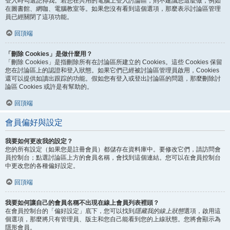
登入時勾選
記得我
。若您在共用的電腦上登入討論區，則不建議您這麼做，例如
在圖書館、網咖、電腦教室等。如果您沒有看到這個選項，那麼表示討論區管理
員已經關閉了這項功能。
回頂端
「刪除 Cookies」是做什麼用？
「刪除 Cookies」是指刪除所有在討論區所建立的 Cookies。這些 Cookies 保留
您在討論區上的認證和登入狀態。如果它們已經被討論區管理員啟用，Cookies
還可以提供如讀出跟踪的功能。假如您有登入或登出討論區的問題，那麼刪除討
論區 Cookies 或許是有幫助的。
回頂端
會員偏好與設定
我要如何更改我的設定？
您的所有設定（如果您是註冊會員）都儲存在資料庫中。要修改它們，請訪問會
員控制台；點選討論區上方的會員名稱，會找到這個連結。您可以在會員控制台
中更改您的各種偏好設定。
回頂端
我要如何讓自己的會員名稱不出現在線上會員列表裡頭？
在會員控制台的「偏好設定」底下，您可以找到
隱藏我的線上狀態
選項，啟用這
個選項，那麼將只有管理員、版主和您自己能看到您的上線狀態。您將會顯示為
隱形會員。