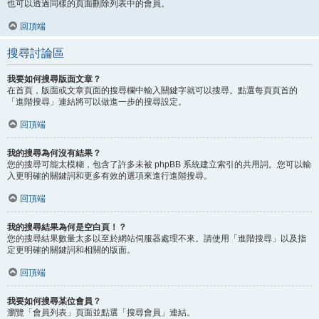
也可以透過同樣的頁面刪除列表中的會員。
回頂端
搜尋討論區
我要如何搜尋版面文章？
在首頁，版面或文章頁面的搜尋欄中輸入關鍵字就可以搜尋。點選每頁頁首的
「進階搜尋」連結將可以做進一步的搜尋設定。
回頂端
我的搜尋為何沒有結果？
您的搜尋可能太模糊，包含了許多未被 phpBB 系統建立索引的共用詞。您可以輸
入更明確的關鍵詞和更多有效的選項來進行進階搜尋。
回頂端
我的搜尋結果為何是空白頁！？
您的搜尋結果數量太多以至於網站伺服器處理不來。請使用「進階搜尋」以及指
定更明確的關鍵詞和相關的版面。
回頂端
我要如何搜尋某位會員？
瀏覽「會員列表」頁面並點選「搜尋會員」連結。