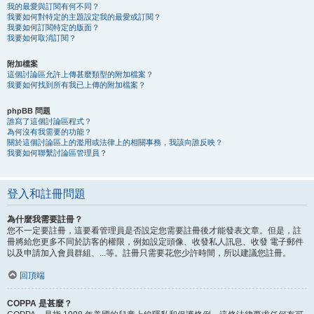
我的最愛與訂閱有何不同？
我要如何對特定的主題設定我的最愛或訂閱？
我要如何訂閱特定的版面？
我要如何取消訂閱？
附加檔案
這個討論區允許上傳甚麼類型的附加檔案？
我要如何找到所有我已上傳的附加檔案？
phpBB 問題
誰寫了這個討論區程式？
為何沒有我需要的功能？
關於這個討論區上的濫用或法律上的相關事務，我該向誰反映？
我要如何聯繫討論區管理員？
登入和註冊問題
為什麼我需要註冊？
您不一定要註冊，這要看管理員是否設定您需要註冊後才能發表文章。但是，註
冊將給您更多不同於訪客的權限，例如設定頭像、收發私人訊息、收發 電子郵件
以及申請加入會員群組、...等。註冊只需要花您少許時間，所以建議您註冊。
回頂端
COPPA 是甚麼？