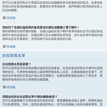
您可以在會員控制台中透過訊息規則以自動刪除來自某個會員的私訊。如果您收
到某位特定會員的騷擾訊息，那麼請向管理員檢舉，他們有權力取消他發送私人
訊息的權限。
回頂端
我收到了這個討論區裡的會員發送的廣告或騷擾之電子郵件！
聽到那種情況我們感到抱歉。這個討論區的電子郵件表單特徵包含可以測試與追
蹤寄件者的保護資訊，您應該將它完全地轉寄給管理員，其中包含寄件者的詳細
資料這是非常重要的，管理員將可依此採取適當的行動。
回頂端
好友與黑名單
好友與黑名單是甚麼？
您可以使用這些列表來組織討論區的其他會員。在您的會員控制台中會列出您新
增的好友，方便您快速檢視上線狀態和發送私人訊息。在風格樣板的支援下，您
的好友所發表的文章也許會以高亮度顯示。如果您將某個會員加入了黑名單，那
麼他們發表的任何文章都將自動隱藏。
回頂端
我要如何於好友或黑名單中增加/刪除會員？
您可以透過兩種方式增加會員到您的列表。透過瀏覽會員個人資料，那裡有連結
可以點選增加。另外，從您的會員控制台，您可以直接輸入會員名稱來增加。您