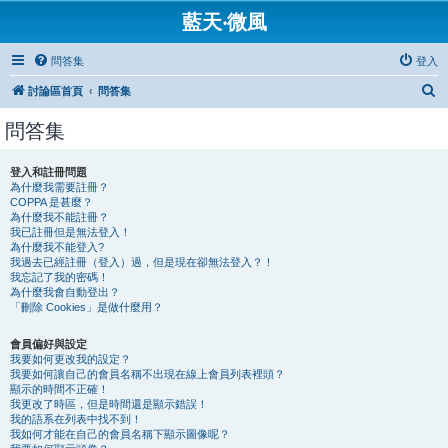
藍天‧微風
問答集
登入
搜
討論區首頁
問答集
尋
問答集
登入和註冊問題
為什麼我需要註冊？
COPPA 是甚麼？
為什麼我不能註冊？
我已註冊但是無法登入！
為什麼我不能登入?
我過去已經註冊（登入）過，但是現在卻無法登入？！
我忘記了我的密碼！
為什麼我會自動登出？
「刪除 Cookies」是做什麼用？
會員偏好與設定
我要如何更改我的設定？
我要如何讓自己的會員名稱不出現在線上會員列表裡頭？
顯示的時間不正確！
我更改了時區，但是時間還是顯示錯誤！
我的語系在列表中找不到！
我如何才能在自己的會員名稱下顯示圖像呢？