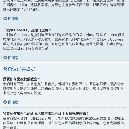
登入時勾選
記得我
。若您在共用的電腦上登入討論區，則不建議您這麼做，例如
在圖書館、網咖、電腦教室等。如果您沒有看到這個選項，那麼表示討論區管理
員已經關閉了這項功能。
回頂端
「刪除 Cookies」是做什麼用？
「刪除 Cookies」是指刪除所有在討論區所建立的 Cookies。這些 Cookies 保留
您在討論區上的認證和登入狀態。如果它們已經被討論區管理員啟用，Cookies
還可以提供如讀出跟踪的功能。假如您有登入或登出討論區的問題，那麼刪除討
論區 Cookies 或許是有幫助的。
回頂端
會員偏好與設定
我要如何更改我的設定？
您的所有設定（如果您是註冊會員）都儲存在資料庫中。要修改它們，請訪問會
員控制台；點選討論區上方的會員名稱，會找到這個連結。您可以在會員控制台
中更改您的各種偏好設定。
回頂端
我要如何讓自己的會員名稱不出現在線上會員列表裡頭？
在會員控制台的「偏好設定」底下，您可以找到
隱藏我的線上狀態
選項，啟用這
個選項，那麼將只有管理員、版主和您自己能看到您的上線狀態。您將會顯示為
隱形會員。