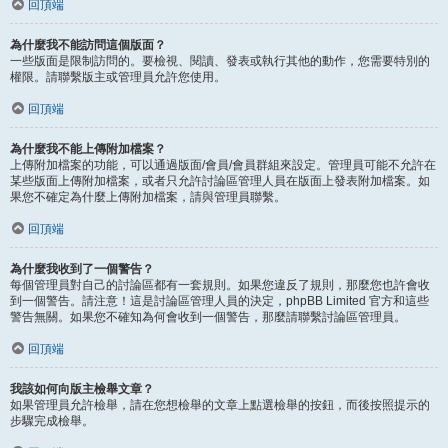
回頂端
為什麼我不能訪問這個版面？
一些版面是限制訪問的。要檢視、閱讀、發表或執行其他的動作，您需要特別的
權限。請聯繫版主或管理員允許您使用。
回頂端
為什麼我不能上傳附加檔案？
上傳附加檔案的功能，可以通過版面/會員/會員群組來設定。管理員可能不允許在
某些版面上傳附加檔案，或者只允許討論區管理人員在版面上發表附加檔案。如
果您不確定為什麼上傳附加檔案，請與管理員聯繫。
回頂端
為什麼我收到了一個警告？
每個管理員對自己的討論區都有一套規則。如果您違反了規則，那麼您也許會收
到一個警告。請注意！這是討論區管理人員的決定，phpBB Limited 官方和這些
警告無關。如果您不確知為何會收到一個警告，那麼請聯繫討論區管理員。
回頂端
我該如何向版主檢舉文章？
如果管理員允許檢舉，請在您想檢舉的文章上點選檢舉的按鈕，而後按照提示的
步驟完成檢舉。