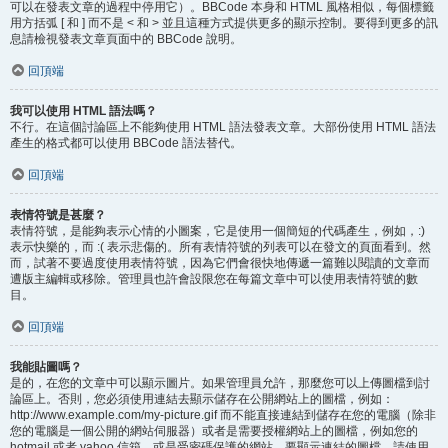
可以在發表文章的過程中停用它）。BBCode 本身和 HTML 風格相似，每個標籤
用方括弧 [ 和 ] 而不是 < 和 > 並且這種方式提供更多的顯示控制。要得到更多的訊
息請檢視發表文章頁面中的 BBCode 說明。
回頂端
我可以使用 HTML 語法嗎？
不行。在這個討論區上不能夠使用 HTML 語法發表文章。大部份使用 HTML 語法
產生的格式都可以使用 BBCode 語法替代。
回頂端
表情符號是甚麼？
表情符號，是能夠表示心情的小圖案，它是使用一個簡短的代碼產生，例如，:)
表示快樂的，而 :( 表示悲傷的。所有表情符號的列表可以在發文的頁面看到。然
而，試著不要過度使用表情符號，因為它們會很快地傳遞一篇難以閱讀的文章而
遭版主編輯或移除。管理員也許會設限您在每篇文章中可以使用表情符號的數
目。
回頂端
我能貼圖嗎？
是的，在您的文章中可以顯示圖片。如果管理員允許，那麼您可以上傳圖檔到討
論區上。否則，您必須使用連結去顯示儲存在公開網站上的圖檔，例如：
http://www.example.com/my-picture.gif 而不能直接連結到儲存在您的電腦（除非
您的電腦是一個公開的網站伺服器）或者是需要授權網站上的圖檔，例如您的
hotmail 或者 yahoo 信箱，或是受密碼保護的網站。要顯示連結的圖檔，請使用