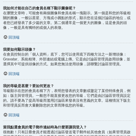
我如何才能在自己的會員名稱下顯示圖像呢？
在瀏覽文章時，可能會有兩個圖像和會員名稱一塊顯示。第一個是和您的等級相
關的圖像，一般以星星、方塊或小圓點的形式，顯示您在這個討論區的地位，或
者您已經發表了多少篇的文章。第二個通常是一個更大的圖像，這是會員的頭
像，一般是具有獨特的或個人的表徵。
回頂端
我要如何顯示頭像？
在會員控制台的「個人資料」底下，您可以使用底下四種方法之一新增頭像：
Gravatar、系統相簿、外部連結或電腦上傳。它是由討論區管理員啟用頭像，並
選擇其中可提供頭像的方式。如果您無法使用頭像，請聯繫討論區管理員。
回頂端
我的等級是甚麼？要如何更改？
等級顯示在您的會員名稱下方，表明您發表的文章數或鑒定了某些特殊會員，例
如：版主與管理員。一般您不能直接更改您的等級，它們是由討論區管理員設定
的。請不要為了提高等級而濫用討論區來發表沒有意義的文章。這種情況下版主
和管理員反而會大量刪除您的文章而降低您的等級。
回頂端
當我點選會員的電子郵件連結時為什麼要讓我登入？
很抱歉！只有註冊會員才能透過討論區發送電子郵件給其他會員（如果管理員啟