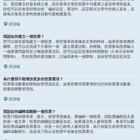
台。當您建立好簽名檔之後，請在發表文章的頁面中勾選
附上簽名
來增加簽名。
您也可以在會員控制台的「偏好設定」選項中，設定顯示文章中的個人簽名，這
樣每次發表文章時就會自動勾選相應選項。
回頂端
我該如何建立一個投票？
您可以很容易地建立一個投票，當您發表或者修改文章的時候，如果您有相應的
權限，您可以在頁面下方看到一個「建立票選活動」的標籤。您需要為投票輸入
一個票選問題和至少兩個票選項目。您可以設定投票的時間限制（0 表示沒有時
間限制）。對於投票的選項數目，討論區會有一個限制，這由管理員設定決定。
回頂端
為什麼我不能增加更多的投票選項？
投票選項數量的限制由管理員設定。如果您覺得需要增加允許的投票選項數量，
那麼請聯繫管理員。
回頂端
我該如何編輯或刪除一個投票？
投票只能由發表者，版主，或管理員修改。要編輯一個投票，請點選編輯該主題
的第一篇文章；投票的相關設定總是在此。如果還沒有人參與投票，會員可以刪
除投票或編輯投票選項，但是一旦已經有人參與投票，就只有版主或管理員可以
編輯或刪除它。這是為了防止在投票中途修改投票選項。