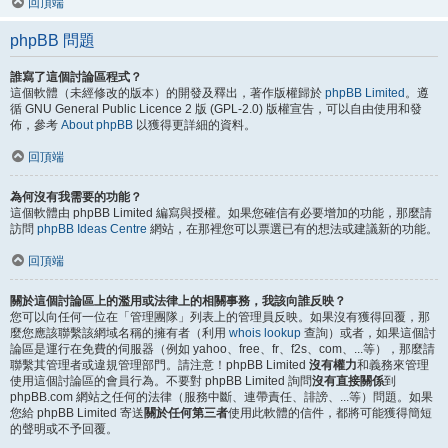
回頂端
phpBB 問題
誰寫了這個討論區程式？
這個軟體（未經修改的版本）的開發及釋出，著作版權歸於
phpBB Limited
。遵
循 GNU General Public Licence 2 版 (GPL-2.0) 版權宣告，可以自由使用和發
佈，參考
About phpBB
以獲得更詳細的資料。
回頂端
為何沒有我需要的功能？
這個軟體由 phpBB Limited 編寫與授權。如果您確信有必要增加的功能，那麼請
訪問
phpBB Ideas Centre
網站，在那裡您可以票選已有的想法或建議新的功能。
回頂端
關於這個討論區上的濫用或法律上的相關事務，我該向誰反映？
您可以向任何一位在「管理團隊」列表上的管理員反映。如果沒有獲得回覆，那
麼您應該聯繫該網域名稱的擁有者（利用
whois lookup
查詢）或者，如果這個討
論區是運行在免費的伺服器（例如 yahoo、free、fr、f2s、com、...等），那麼請
聯繫其管理者或違規管理部門。請注意！phpBB Limited
沒有權力
和義務來管理
使用這個討論區的會員行為。不要對 phpBB Limited 詢問
沒有直接關係
到
phpBB.com 網站之任何的法律（服務中斷、連帶責任、誹謗、...等）問題。如果
您給 phpBB Limited 寄送
關於任何第三者
使用此軟體的信件，都將可能獲得簡短
的聲明或不予回覆。