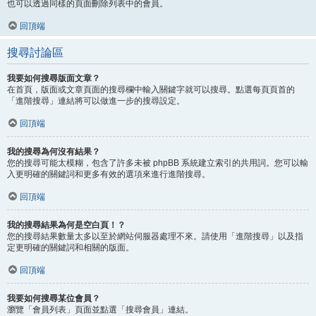
也可以透過同樣的頁面刪除列表中的會員。
回頂端
搜尋討論區
我要如何搜尋版面文章？
在首頁，版面或文章頁面的搜尋欄中輸入關鍵字就可以搜尋。點選每頁頁首的
「進階搜尋」連結將可以做進一步的搜尋設定。
回頂端
我的搜尋為何沒有結果？
您的搜尋可能太模糊，包含了許多未被 phpBB 系統建立索引的共用詞。您可以輸
入更明確的關鍵詞和更多有效的選項來進行進階搜尋。
回頂端
我的搜尋結果為何是空白頁！？
您的搜尋結果數量太多以至於網站伺服器處理不來。請使用「進階搜尋」以及指
定更明確的關鍵詞和相關的版面。
回頂端
我要如何搜尋某位會員？
瀏覽「會員列表」頁面並點選「搜尋會員」連結。