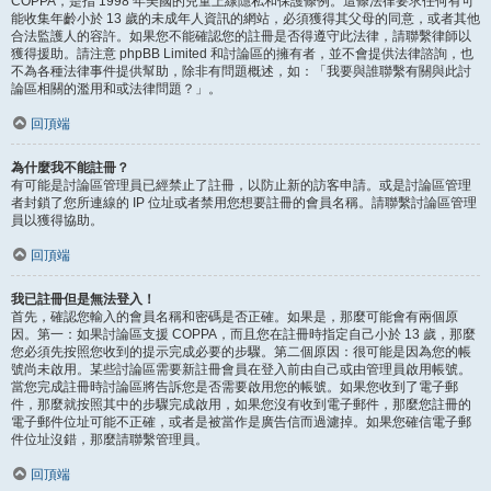
COPPA，是指 1998 年美國的兒童上線隱私和保護條例。這條法律要求任何有可
能收集年齡小於 13 歲的未成年人資訊的網站，必須獲得其父母的同意，或者其他
合法監護人的容許。如果您不能確認您的註冊是否得遵守此法律，請聯繫律師以
獲得援助。請注意 phpBB Limited 和討論區的擁有者，並不會提供法律諮詢，也
不為各種法律事件提供幫助，除非有問題概述，如：「我要與誰聯繫有關與此討
論區相關的濫用和或法律問題？」。
回頂端
為什麼我不能註冊？
有可能是討論區管理員已經禁止了註冊，以防止新的訪客申請。或是討論區管理
者封鎖了您所連線的 IP 位址或者禁用您想要註冊的會員名稱。請聯繫討論區管理
員以獲得協助。
回頂端
我已註冊但是無法登入！
首先，確認您輸入的會員名稱和密碼是否正確。如果是，那麼可能會有兩個原
因。第一：如果討論區支援 COPPA，而且您在註冊時指定自己小於 13 歲，那麼
您必須先按照您收到的提示完成必要的步驟。第二個原因：很可能是因為您的帳
號尚未啟用。某些討論區需要新註冊會員在登入前由自己或由管理員啟用帳號。
當您完成註冊時討論區將告訴您是否需要啟用您的帳號。如果您收到了電子郵
件，那麼就按照其中的步驟完成啟用，如果您沒有收到電子郵件，那麼您註冊的
電子郵件位址可能不正確，或者是被當作是廣告信而過濾掉。如果您確信電子郵
件位址沒錯，那麼請聯繫管理員。
回頂端