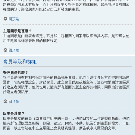
題被鎖定的原因有很多，而且只有版主及管理員才有此權限。如果管理員有開放
權限的話，那麼您也可以鎖定自己所發表的主題。
回頂端
主題圖示是甚麼？
主題圖示是由發表者選定，它是和主題相關的圖案用以顯示其內容。是否可以使
用主題圖示端賴管理員的權限設定。
回頂端
會員等級和群組
管理員是甚麼？
管理員是擁有控制整個討論區的最高等級會員。他們可以從各個方面控制討論區
運作，包括權限設定、封鎖會員、建立會員群組或版主等，這些權限由討論區原
始建立者所賦予。他們也可以擁有所有版面的版主全部的權限，同樣由討論區原
始建立者所賦予。
回頂端
版主是甚麼？
版主是獨立的會員（或會員群組中的一員），他們日常的工作是照顧版面。他們
擁有所管理版面之編輯、刪除、鎖定、解鎖、移動、以及分割主題的權力。一般
而言，版主會站在中立立場阻止會員發表離題、廣告或令人厭惡的文章。