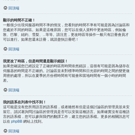
回頂端
顯示的時間不正確！
一般很少出現伺服器時間不準的情況，您看到的時間不準有可能是因為討論區和
您處於不同的時區。如果是這種原因，您可以在個人資料中更改時區，例如倫
敦、巴黎、紐約、雪梨、...等等。請注意，更改時區等操作一般只有註冊會員才
可以進行。如果您還未註冊，就請盡快註冊吧！
回頂端
我更改了時區，但是時間還是顯示錯誤！
如果您確認您已經設定了正確的時區而時間依然錯誤，這很有可能是因為儲存在
伺服器的時間是不正確的。討論區並未對標準時間和日光節約時間之間的變更做
周密的處理，所以在夏季的月份裡時間有可能會和當地時間有一個小時的時間
差。
回頂端
我的語系在列表中找不到！
這可能是沒有您所用語言的語系檔，或者雖然有但是這個討論區的管理員並未安
裝它。請試著詢問討論區的管理員是否可以安裝這種語言。如果確實沒有這種語
言的語系檔，您可以參與我們的翻譯工作，建立您的語系檔。更多的相關訊息可
以在
phpBB
網站上找到。
回頂端