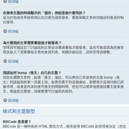
回頂端
在發表主題的時候顯示的「儲存」按鈕是做什麼用的？
這允許您保存草稿而得以在日後完成與發表。重新裝載文章的功能請到會員控制
台搜尋。
回頂端
為什麼我的文章需要審核後才能發表？
管理員可能設定了討論區的文章必須通過審核才能發表。這也可能是因為您被管
理員放入了需要審核文章的會員列表。有關詳細信息，請與管理員聯繫。
回頂端
我該如何 bump（推文）自己的主題？
當您在瀏覽文章時，點選「推文」連結，可以將自己所發表的主題 bump（推
文）到該版面的第一頁最上頭。如果您看不到這個連結，那麼表示這個功能已經
被停用，或者是尚未到達可推文的間隔時間。您也可以簡單地透過回覆主題來推
文。無論您怎麼做，請確實遵守討論區的規則。
回頂端
格式和主題類型
BBCode 是甚麼？
BBCode 是一種特殊的 HTML 實現方式，能否使用 BBCode 由管理者決定（您也