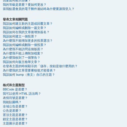
我要如何顯示頭像？
我的等級是甚麼？要如何更改？
當我點選會員的電子郵件連結時為什麼要讓我登入？
發表文章相關問題
我該如何建立新的主題或回覆文章？
我該如何編輯或刪除一篇文章？
我該如何在我的文章後增加簽名？
我該如何建立一個投票？
為什麼我不能增加更多的投票選項？
我該如何編輯或刪除一個投票？
為什麼我不能訪問這個版面？
為什麼我不能上傳附加檔案？
為什麼我收到了一個警告？
我該如何向版主檢舉文章？
在發表主題的時候顯示的「儲存」按鈕是做什麼用的？
為什麼我的文章需要審核後才能發表？
我該如何 bump（推文）自己的主題？
格式和主題類型
BBCode 是甚麼？
我可以使用 HTML 語法嗎？
表情符號是甚麼？
我能貼圖嗎？
全域公告是甚麼？
公告是甚麼？
置頂主題是甚麼？
鎖定主題是甚麼？
主題圖示是甚麼？