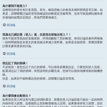
為什麼我不能登入?
這種情況的發生有許多原因。首先，確認您輸入的會員名稱和密碼是否正確。如
果是，請聯聯繫討論區管理員確認您的帳號是否被禁用。也有可能是網站擁有者
在後端的組態設定錯誤，而他們需要做修正。
回頂端
我過去已經註冊（登入）過，但是現在卻無法登入？！
很有可能管理員由於某種原因，停用或刪除了您的帳號。有些討論區會利用每隔
一段時間移除從未發文的會員做法來減少資料量。如果是這個原因，那麼請重新
註冊並參與更多的討論。
回頂端
我忘記了我的密碼！
不必慌張！當您忘記了自己的密碼，可以很容易重新設定。只要您到登入頁面，
點選
我忘記了我的密碼
，依照說明的步驟完成，您就可以很快地獲得新的隨機密
碼。
但是，如果您不能夠重設您的密碼，請聯繫討論區管理員。
回頂端
為什麼我會自動登出？
如果您在登入時沒有勾選
記得我
的選項，那麼您登入討論區後只能在一定的時間
內保持登入狀態。這樣能防止您的帳號被他人誤用。如果要保持登入狀態，請在