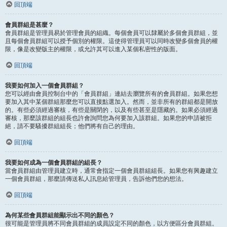
回頂端
會員群組是甚麼？
會員群組是管理員易於管理會員的組織。每個會員可以隸屬於多個會員群組，並
且每個會員群組可以授予個別的權限。這使得管理員可以同時改變多個會員的權
限，像是改變版主的權限，或允許其可以進入某個私密性的版面。
回頂端
我要如何加入一個會員群組？
您可以經由會員控制台中的「會員群組」連結去瀏覽所有的會員群組。如果您想
要加入其中某個群組那麼您可以直接點選加入。然而，並非所有的群組都是開放
的。有些必須經過審核，有些是關閉的，以及有些甚至是隱藏的。如果必須經過
審核，那麼該群組的組長也許會詢問您為何要加入該群組。如果您的申請被拒
絕，請不要騷擾群組組長；他們將有自己的理由。
回頂端
我要如何成為一個會員群組的組長？
當會員群組由管理員建立時，通常會指定一個會員群組組長。如果您有興趣建立
一個會員群組，那麼請傳送私人訊息給管理員，告訴他們您的想法。
回頂端
為何某些會員群組能顯示出不同的顏色？
很可能是管理員將不同會員群組的成員設定不同的顏色，以方便區分會員群組。