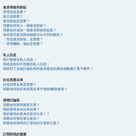
會員等級和群組
管理員是甚麼？
版主是甚麼？
會員群組是甚麼？
我要如何加入一個會員群組？
我要如何成為一個會員群組的組長？
為何某些會員群組能顯示出不同的顏色？
「預設會員群組」是甚麼？
「管理團隊」連結是甚麼？
私人訊息
我不能發送私人訊息！
我老是收到不想要的私人訊息！
我收到了這個討論區裡的會員發送的廣告或騷擾之電子郵件！
好友與黑名單
好友與黑名單是甚麼？
我要如何於好友或黑名單中增加/刪除會員？
搜尋討論區
我要如何搜尋版面文章？
我的搜尋為何沒有結果？
我的搜尋結果為何是空白頁！？
我要如何搜尋某位會員？
我要如何搜尋自己發表的文章和主題？
訂閱與我的最愛