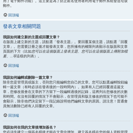
用了電子郵件功能）。這主要是為了防止匿名使用者利用電子郵件系統發送垃圾
郵件。
回頂端
發表文章相關問題
我該如何建立新的主題或回覆文章？
在版面上建立新的主題，請點選「發表主題」。要回覆某個主題，請點選「回覆
文章」。您需要註冊之後才能發表文章，您所擁有的權限列表顯示在版面和文章
頁面的下方（比如
您可以在這個版面上發表主題、您可以在這個版面上傳附加檔
案、...等
這樣的列表）。
回頂端
我該如何編輯或刪除一篇文章？
除非您是管理員或版主，否則您只能編輯您自己的文章。您可以點選
編輯
按鈕編
輯一篇文章（有時必須在發表後的一段時間內）。如果有人已經回覆過這篇文
章，您修改後會在文章的下方留下一段編輯過後的記錄，這將列出您修改的次數
和時間。在沒有回覆的情況下不會顯示，在管理員和版主修改的情況下也可能不
會顯示，除非他們決定留下一段記錄說明他們編輯文章的原因。請注意！普通會
員無法刪除已經有人回覆的文章。
回頂端
我該如何在我的文章後增加簽名？
您必須先建立一個簽名檔後才能在文章中增加，建立簽名檔在您的個人資料管理