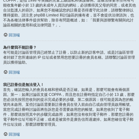
COPPA，是指 1998 年美國的兒童上線隱私和保護條例。這條法律要求任何有可
能收集年齡小於 13 歲的未成年人資訊的網站，必須獲得其父母的同意，或者其他
合法監護人的容許。如果您不能確認您的註冊是否得遵守此法律，請聯繫律師以
獲得援助。請注意 phpBB Limited 和討論區的擁有者，並不會提供法律諮詢，也
不為各種法律事件提供幫助，除非有問題概述，如：「我要與誰聯繫有關與此討
論區相關的濫用和或法律問題？」。
回頂端
為什麼我不能註冊？
有可能是討論區管理員已經禁止了註冊，以防止新的訪客申請。或是討論區管理
者封鎖了您所連線的 IP 位址或者禁用您想要註冊的會員名稱。請聯繫討論區管理
員以獲得協助。
回頂端
我已註冊但是無法登入！
首先，確認您輸入的會員名稱和密碼是否正確。如果是，那麼可能會有兩個原
因。第一：如果討論區支援 COPPA，而且您在註冊時指定自己小於 13 歲，那麼
您必須先按照您收到的提示完成必要的步驟。第二個原因：很可能是因為您的帳
號尚未啟用。某些討論區需要新註冊會員在登入前由自己或由管理員啟用帳號。
當您完成註冊時討論區將告訴您是否需要啟用您的帳號。如果您收到了電子郵
件，那麼就按照其中的步驟完成啟用，如果您沒有收到電子郵件，那麼您註冊的
電子郵件位址可能不正確，或者是被當作是廣告信而過濾掉。如果您確信電子郵
件位址沒錯，那麼請聯繫管理員。
回頂端