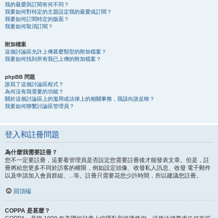
我的最愛與訂閱有何不同？
我要如何對特定的主題設定我的最愛或訂閱？
我要如何訂閱特定的版面？
我要如何取消訂閱？
附加檔案
這個討論區允許上傳甚麼類型的附加檔案？
我要如何找到所有我已上傳的附加檔案？
phpBB 問題
誰寫了這個討論區程式？
為何沒有我需要的功能？
關於這個討論區上的濫用或法律上的相關事務，我該向誰反映？
我要如何聯繫討論區管理員？
登入和註冊問題
為什麼我需要註冊？
您不一定要註冊，這要看管理員是否設定您需要註冊後才能發表文章。但是，註
冊將給您更多不同於訪客的權限，例如設定頭像、收發私人訊息、收發 電子郵件
以及申請加入會員群組、...等。註冊只需要花您少許時間，所以建議您註冊。
回頂端
COPPA 是甚麼？