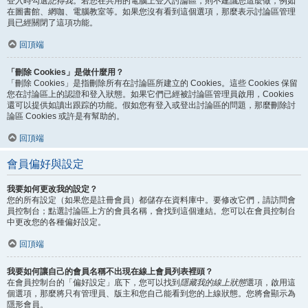
登入時勾選
記得我
。若您在共用的電腦上登入討論區，則不建議您這麼做，例如
在圖書館、網咖、電腦教室等。如果您沒有看到這個選項，那麼表示討論區管理
員已經關閉了這項功能。
回頂端
「刪除 Cookies」是做什麼用？
「刪除 Cookies」是指刪除所有在討論區所建立的 Cookies。這些 Cookies 保留
您在討論區上的認證和登入狀態。如果它們已經被討論區管理員啟用，Cookies
還可以提供如讀出跟踪的功能。假如您有登入或登出討論區的問題，那麼刪除討
論區 Cookies 或許是有幫助的。
回頂端
會員偏好與設定
我要如何更改我的設定？
您的所有設定（如果您是註冊會員）都儲存在資料庫中。要修改它們，請訪問會
員控制台；點選討論區上方的會員名稱，會找到這個連結。您可以在會員控制台
中更改您的各種偏好設定。
回頂端
我要如何讓自己的會員名稱不出現在線上會員列表裡頭？
在會員控制台的「偏好設定」底下，您可以找到
隱藏我的線上狀態
選項，啟用這
個選項，那麼將只有管理員、版主和您自己能看到您的上線狀態。您將會顯示為
隱形會員。