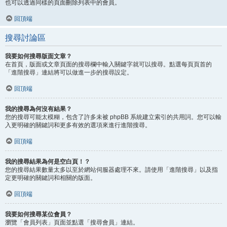
也可以透過同樣的頁面刪除列表中的會員。
回頂端
搜尋討論區
我要如何搜尋版面文章？
在首頁，版面或文章頁面的搜尋欄中輸入關鍵字就可以搜尋。點選每頁頁首的
「進階搜尋」連結將可以做進一步的搜尋設定。
回頂端
我的搜尋為何沒有結果？
您的搜尋可能太模糊，包含了許多未被 phpBB 系統建立索引的共用詞。您可以輸
入更明確的關鍵詞和更多有效的選項來進行進階搜尋。
回頂端
我的搜尋結果為何是空白頁！？
您的搜尋結果數量太多以至於網站伺服器處理不來。請使用「進階搜尋」以及指
定更明確的關鍵詞和相關的版面。
回頂端
我要如何搜尋某位會員？
瀏覽「會員列表」頁面並點選「搜尋會員」連結。