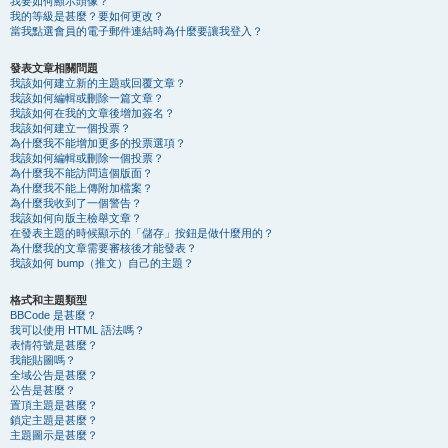
我要如何顯示頭像？
我的等級是甚麼？要如何更改？
當我點選會員的電子郵件連結時為什麼要讓我登入？
發表文章相關問題
我該如何建立新的主題或回覆文章？
我該如何編輯或刪除一篇文章？
我該如何在我的文章後增加簽名？
我該如何建立一個投票？
為什麼我不能增加更多的投票選項？
我該如何編輯或刪除一個投票？
為什麼我不能訪問這個版面？
為什麼我不能上傳附加檔案？
為什麼我收到了一個警告？
我該如何向版主檢舉文章？
在發表主題的時候顯示的「儲存」按鈕是做什麼用的？
為什麼我的文章需要審核後才能發表？
我該如何 bump（推文）自己的主題？
格式和主題類型
BBCode 是甚麼？
我可以使用 HTML 語法嗎？
表情符號是甚麼？
我能貼圖嗎？
全域公告是甚麼？
公告是甚麼？
置頂主題是甚麼？
鎖定主題是甚麼？
主題圖示是甚麼？