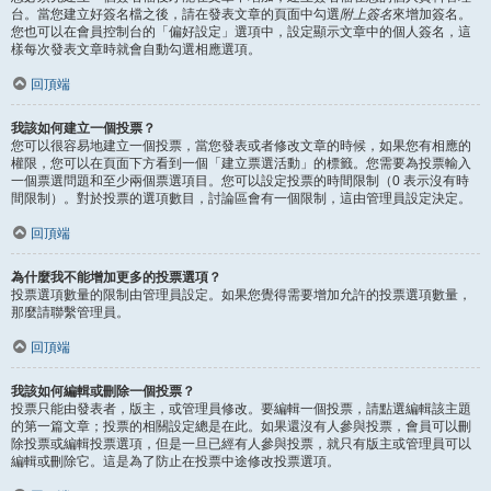
台。當您建立好簽名檔之後，請在發表文章的頁面中勾選
附上簽名
來增加簽名。
您也可以在會員控制台的「偏好設定」選項中，設定顯示文章中的個人簽名，這
樣每次發表文章時就會自動勾選相應選項。
回頂端
我該如何建立一個投票？
您可以很容易地建立一個投票，當您發表或者修改文章的時候，如果您有相應的
權限，您可以在頁面下方看到一個「建立票選活動」的標籤。您需要為投票輸入
一個票選問題和至少兩個票選項目。您可以設定投票的時間限制（0 表示沒有時
間限制）。對於投票的選項數目，討論區會有一個限制，這由管理員設定決定。
回頂端
為什麼我不能增加更多的投票選項？
投票選項數量的限制由管理員設定。如果您覺得需要增加允許的投票選項數量，
那麼請聯繫管理員。
回頂端
我該如何編輯或刪除一個投票？
投票只能由發表者，版主，或管理員修改。要編輯一個投票，請點選編輯該主題
的第一篇文章；投票的相關設定總是在此。如果還沒有人參與投票，會員可以刪
除投票或編輯投票選項，但是一旦已經有人參與投票，就只有版主或管理員可以
編輯或刪除它。這是為了防止在投票中途修改投票選項。