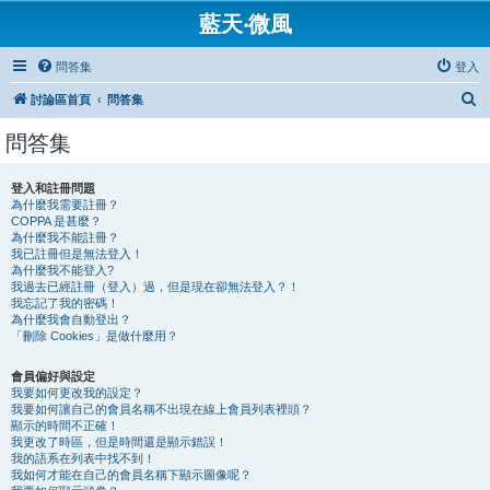
藍天‧微風
問答集
登入
搜
討論區首頁
問答集
尋
問答集
登入和註冊問題
為什麼我需要註冊？
COPPA 是甚麼？
為什麼我不能註冊？
我已註冊但是無法登入！
為什麼我不能登入?
我過去已經註冊（登入）過，但是現在卻無法登入？！
我忘記了我的密碼！
為什麼我會自動登出？
「刪除 Cookies」是做什麼用？
會員偏好與設定
我要如何更改我的設定？
我要如何讓自己的會員名稱不出現在線上會員列表裡頭？
顯示的時間不正確！
我更改了時區，但是時間還是顯示錯誤！
我的語系在列表中找不到！
我如何才能在自己的會員名稱下顯示圖像呢？