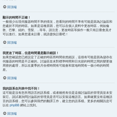
回頂端
顯示的時間不正確！
一般很少出現伺服器時間不準的情況，您看到的時間不準有可能是因為討論區和
您處於不同的時區。如果是這種原因，您可以在個人資料中更改時區，例如倫
敦、巴黎、紐約、雪梨、...等等。請注意，更改時區等操作一般只有註冊會員才
可以進行。如果您還未註冊，就請盡快註冊吧！
回頂端
我更改了時區，但是時間還是顯示錯誤！
如果您確認您已經設定了正確的時區而時間依然錯誤，這很有可能是因為儲存在
伺服器的時間是不正確的。討論區並未對標準時間和日光節約時間之間的變更做
周密的處理，所以在夏季的月份裡時間有可能會和當地時間有一個小時的時間
差。
回頂端
我的語系在列表中找不到！
這可能是沒有您所用語言的語系檔，或者雖然有但是這個討論區的管理員並未安
裝它。請試著詢問討論區的管理員是否可以安裝這種語言。如果確實沒有這種語
言的語系檔，您可以參與我們的翻譯工作，建立您的語系檔。更多的相關訊息可
以在
phpBB
網站上找到。
回頂端