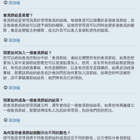
回頂端
會員群組是甚麼？
會員群組是管理員易於管理會員的組織。每個會員可以隸屬於多個會員群組，並
且每個會員群組可以授予個別的權限。這使得管理員可以同時改變多個會員的權
限，像是改變版主的權限，或允許其可以進入某個私密性的版面。
回頂端
我要如何加入一個會員群組？
您可以經由會員控制台中的「會員群組」連結去瀏覽所有的會員群組。如果您想
要加入其中某個群組那麼您可以直接點選加入。然而，並非所有的群組都是開放
的。有些必須經過審核，有些是關閉的，以及有些甚至是隱藏的。如果必須經過
審核，那麼該群組的組長也許會詢問您為何要加入該群組。如果您的申請被拒
絕，請不要騷擾群組組長；他們將有自己的理由。
回頂端
我要如何成為一個會員群組的組長？
當會員群組由管理員建立時，通常會指定一個會員群組組長。如果您有興趣建立
一個會員群組，那麼請傳送私人訊息給管理員，告訴他們您的想法。
回頂端
為何某些會員群組能顯示出不同的顏色？
很可能是管理員將不同會員群組的成員設定不同的顏色，以方便區分會員群組。