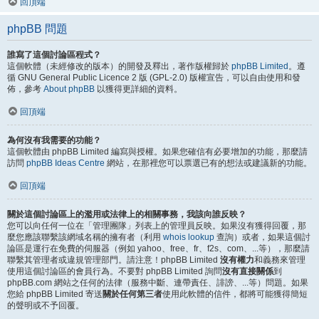
回頂端
phpBB 問題
誰寫了這個討論區程式？
這個軟體（未經修改的版本）的開發及釋出，著作版權歸於
phpBB Limited
。遵
循 GNU General Public Licence 2 版 (GPL-2.0) 版權宣告，可以自由使用和發
佈，參考
About phpBB
以獲得更詳細的資料。
回頂端
為何沒有我需要的功能？
這個軟體由 phpBB Limited 編寫與授權。如果您確信有必要增加的功能，那麼請
訪問
phpBB Ideas Centre
網站，在那裡您可以票選已有的想法或建議新的功能。
回頂端
關於這個討論區上的濫用或法律上的相關事務，我該向誰反映？
您可以向任何一位在「管理團隊」列表上的管理員反映。如果沒有獲得回覆，那
麼您應該聯繫該網域名稱的擁有者（利用
whois lookup
查詢）或者，如果這個討
論區是運行在免費的伺服器（例如 yahoo、free、fr、f2s、com、...等），那麼請
聯繫其管理者或違規管理部門。請注意！phpBB Limited
沒有權力
和義務來管理
使用這個討論區的會員行為。不要對 phpBB Limited 詢問
沒有直接關係
到
phpBB.com 網站之任何的法律（服務中斷、連帶責任、誹謗、...等）問題。如果
您給 phpBB Limited 寄送
關於任何第三者
使用此軟體的信件，都將可能獲得簡短
的聲明或不予回覆。