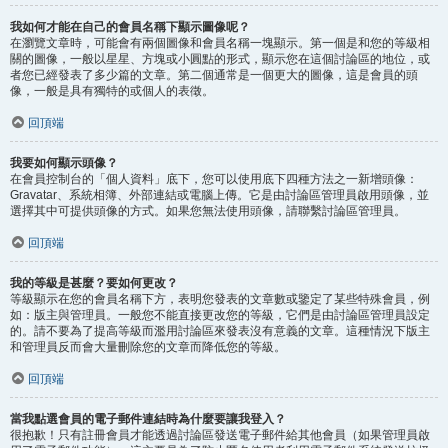
我如何才能在自己的會員名稱下顯示圖像呢？
在瀏覽文章時，可能會有兩個圖像和會員名稱一塊顯示。第一個是和您的等級相
關的圖像，一般以星星、方塊或小圓點的形式，顯示您在這個討論區的地位，或
者您已經發表了多少篇的文章。第二個通常是一個更大的圖像，這是會員的頭
像，一般是具有獨特的或個人的表徵。
回頂端
我要如何顯示頭像？
在會員控制台的「個人資料」底下，您可以使用底下四種方法之一新增頭像：
Gravatar、系統相簿、外部連結或電腦上傳。它是由討論區管理員啟用頭像，並
選擇其中可提供頭像的方式。如果您無法使用頭像，請聯繫討論區管理員。
回頂端
我的等級是甚麼？要如何更改？
等級顯示在您的會員名稱下方，表明您發表的文章數或鑒定了某些特殊會員，例
如：版主與管理員。一般您不能直接更改您的等級，它們是由討論區管理員設定
的。請不要為了提高等級而濫用討論區來發表沒有意義的文章。這種情況下版主
和管理員反而會大量刪除您的文章而降低您的等級。
回頂端
當我點選會員的電子郵件連結時為什麼要讓我登入？
很抱歉！只有註冊會員才能透過討論區發送電子郵件給其他會員（如果管理員啟