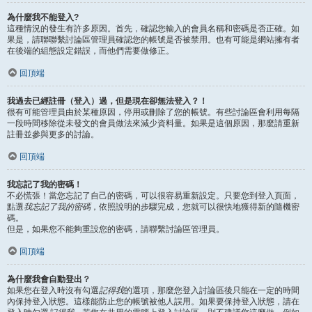
為什麼我不能登入?
這種情況的發生有許多原因。首先，確認您輸入的會員名稱和密碼是否正確。如
果是，請聯聯繫討論區管理員確認您的帳號是否被禁用。也有可能是網站擁有者
在後端的組態設定錯誤，而他們需要做修正。
回頂端
我過去已經註冊（登入）過，但是現在卻無法登入？！
很有可能管理員由於某種原因，停用或刪除了您的帳號。有些討論區會利用每隔
一段時間移除從未發文的會員做法來減少資料量。如果是這個原因，那麼請重新
註冊並參與更多的討論。
回頂端
我忘記了我的密碼！
不必慌張！當您忘記了自己的密碼，可以很容易重新設定。只要您到登入頁面，
點選
我忘記了我的密碼
，依照說明的步驟完成，您就可以很快地獲得新的隨機密
碼。
但是，如果您不能夠重設您的密碼，請聯繫討論區管理員。
回頂端
為什麼我會自動登出？
如果您在登入時沒有勾選
記得我
的選項，那麼您登入討論區後只能在一定的時間
內保持登入狀態。這樣能防止您的帳號被他人誤用。如果要保持登入狀態，請在