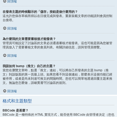
回頂端
在發表主題的時候顯示的「儲存」按鈕是做什麼用的？
這允許您保存草稿而得以在日後完成與發表。重新裝載文章的功能請到會員控制
台搜尋。
回頂端
為什麼我的文章需要審核後才能發表？
管理員可能設定了討論區的文章必須通過審核才能發表。這也可能是因為您被管
理員放入了需要審核文章的會員列表。有關詳細信息，請與管理員聯繫。
回頂端
我該如何 bump（推文）自己的主題？
當您在瀏覽文章時，點選「推文」連結，可以將自己所發表的主題 bump（推
文）到該版面的第一頁最上頭。如果您看不到這個連結，那麼表示這個功能已經
被停用，或者是尚未到達可推文的間隔時間。您也可以簡單地透過回覆主題來推
文。無論您怎麼做，請確實遵守討論區的規則。
回頂端
格式和主題類型
BBCode 是甚麼？
BBCode 是一種特殊的 HTML 實現方式，能否使用 BBCode 由管理者決定（您也