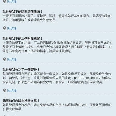
回頂端
為什麼我不能訪問這個版面？
一些版面是限制訪問的。要檢視、閱讀、發表或執行其他的動作，您需要特別的
權限。請聯繫版主或管理員允許您使用。
回頂端
為什麼我不能上傳附加檔案？
上傳附加檔案的功能，可以通過版面/會員/會員群組來設定。管理員可能不允許在
某些版面上傳附加檔案，或者只允許討論區管理人員在版面上發表附加檔案。如
果您不確定為什麼上傳附加檔案，請與管理員聯繫。
回頂端
為什麼我收到了一個警告？
每個管理員對自己的討論區都有一套規則。如果您違反了規則，那麼您也許會收
到一個警告。請注意！這是討論區管理人員的決定，phpBB Limited 官方和這些
警告無關。如果您不確知為何會收到一個警告，那麼請聯繫討論區管理員。
回頂端
我該如何向版主檢舉文章？
如果管理員允許檢舉，請在您想檢舉的文章上點選檢舉的按鈕，而後按照提示的
步驟完成檢舉。