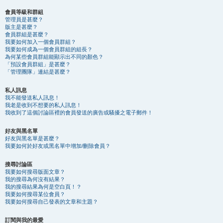
會員等級和群組
管理員是甚麼？
版主是甚麼？
會員群組是甚麼？
我要如何加入一個會員群組？
我要如何成為一個會員群組的組長？
為何某些會員群組能顯示出不同的顏色？
「預設會員群組」是甚麼？
「管理團隊」連結是甚麼？
私人訊息
我不能發送私人訊息！
我老是收到不想要的私人訊息！
我收到了這個討論區裡的會員發送的廣告或騷擾之電子郵件！
好友與黑名單
好友與黑名單是甚麼？
我要如何於好友或黑名單中增加/刪除會員？
搜尋討論區
我要如何搜尋版面文章？
我的搜尋為何沒有結果？
我的搜尋結果為何是空白頁！？
我要如何搜尋某位會員？
我要如何搜尋自己發表的文章和主題？
訂閱與我的最愛