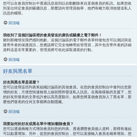
您可以在會員控制台中透過訊息規則以自動刪除來自某個會員的私訊。如果您收
到某位特定會員的騷擾訊息，那麼請向管理員檢舉，他們有權力取消他發送私人
訊息的權限。
回頂端
我收到了這個討論區裡的會員發送的廣告或騷擾之電子郵件！
聽到那種情況我們感到抱歉。這個討論區的電子郵件表單特徵包含可以測試與追
蹤寄件者的保護資訊，您應該將它完全地轉寄給管理員，其中包含寄件者的詳細
資料這是非常重要的，管理員將可依此採取適當的行動。
回頂端
好友與黑名單
好友與黑名單是甚麼？
您可以使用這些列表來組織討論區的其他會員。在您的會員控制台中會列出您新
增的好友，方便您快速檢視上線狀態和發送私人訊息。在風格樣板的支援下，您
的好友所發表的文章也許會以高亮度顯示。如果您將某個會員加入了黑名單，那
麼他們發表的任何文章都將自動隱藏。
回頂端
我要如何於好友或黑名單中增加/刪除會員？
您可以透過兩種方式增加會員到您的列表。透過瀏覽會員個人資料，那裡有連結
可以點選增加。另外，從您的會員控制台，您可以直接輸入會員名稱來增加。您