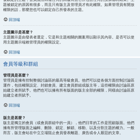
題被鎖定的原因有很多，而且只有版主及管理員才有此權限。如果管理員有開放
權限的話，那麼您也可以鎖定自己所發表的主題。
回頂端
主題圖示是甚麼？
主題圖示是由發表者選定，它是和主題相關的圖案用以顯示其內容。是否可以使
用主題圖示端賴管理員的權限設定。
回頂端
會員等級和群組
管理員是甚麼？
管理員是擁有控制整個討論區的最高等級會員。他們可以從各個方面控制討論區
運作，包括權限設定、封鎖會員、建立會員群組或版主等，這些權限由討論區原
始建立者所賦予。他們也可以擁有所有版面的版主全部的權限，同樣由討論區原
始建立者所賦予。
回頂端
版主是甚麼？
版主是獨立的會員（或會員群組中的一員），他們日常的工作是照顧版面。他們
擁有所管理版面之編輯、刪除、鎖定、解鎖、移動、以及分割主題的權力。一般
而言，版主會站在中立立場阻止會員發表離題、廣告或令人厭惡的文章。