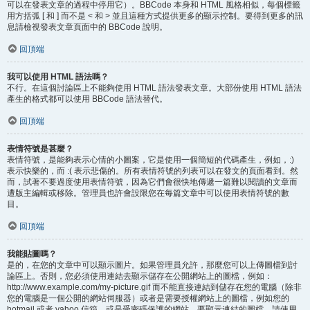
可以在發表文章的過程中停用它）。BBCode 本身和 HTML 風格相似，每個標籤
用方括弧 [ 和 ] 而不是 < 和 > 並且這種方式提供更多的顯示控制。要得到更多的訊
息請檢視發表文章頁面中的 BBCode 說明。
回頂端
我可以使用 HTML 語法嗎？
不行。在這個討論區上不能夠使用 HTML 語法發表文章。大部份使用 HTML 語法
產生的格式都可以使用 BBCode 語法替代。
回頂端
表情符號是甚麼？
表情符號，是能夠表示心情的小圖案，它是使用一個簡短的代碼產生，例如，:)
表示快樂的，而 :( 表示悲傷的。所有表情符號的列表可以在發文的頁面看到。然
而，試著不要過度使用表情符號，因為它們會很快地傳遞一篇難以閱讀的文章而
遭版主編輯或移除。管理員也許會設限您在每篇文章中可以使用表情符號的數
目。
回頂端
我能貼圖嗎？
是的，在您的文章中可以顯示圖片。如果管理員允許，那麼您可以上傳圖檔到討
論區上。否則，您必須使用連結去顯示儲存在公開網站上的圖檔，例如：
http://www.example.com/my-picture.gif 而不能直接連結到儲存在您的電腦（除非
您的電腦是一個公開的網站伺服器）或者是需要授權網站上的圖檔，例如您的
hotmail 或者 yahoo 信箱，或是受密碼保護的網站。要顯示連結的圖檔，請使用