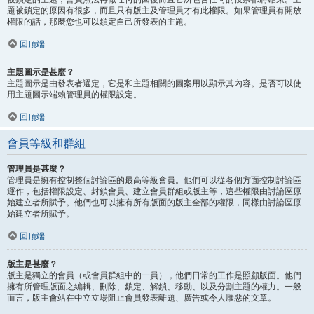
題被鎖定的原因有很多，而且只有版主及管理員才有此權限。如果管理員有開放
權限的話，那麼您也可以鎖定自己所發表的主題。
回頂端
主題圖示是甚麼？
主題圖示是由發表者選定，它是和主題相關的圖案用以顯示其內容。是否可以使
用主題圖示端賴管理員的權限設定。
回頂端
會員等級和群組
管理員是甚麼？
管理員是擁有控制整個討論區的最高等級會員。他們可以從各個方面控制討論區
運作，包括權限設定、封鎖會員、建立會員群組或版主等，這些權限由討論區原
始建立者所賦予。他們也可以擁有所有版面的版主全部的權限，同樣由討論區原
始建立者所賦予。
回頂端
版主是甚麼？
版主是獨立的會員（或會員群組中的一員），他們日常的工作是照顧版面。他們
擁有所管理版面之編輯、刪除、鎖定、解鎖、移動、以及分割主題的權力。一般
而言，版主會站在中立立場阻止會員發表離題、廣告或令人厭惡的文章。