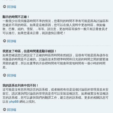
回頂端
顯示的時間不正確！
一般很少出現伺服器時間不準的情況，您看到的時間不準有可能是因為討論區和
您處於不同的時區。如果是這種原因，您可以在個人資料中更改時區，例如倫
敦、巴黎、紐約、雪梨、...等等。請注意，更改時區等操作一般只有註冊會員才
可以進行。如果您還未註冊，就請盡快註冊吧！
回頂端
我更改了時區，但是時間還是顯示錯誤！
如果您確認您已經設定了正確的時區而時間依然錯誤，這很有可能是因為儲存在
伺服器的時間是不正確的。討論區並未對標準時間和日光節約時間之間的變更做
周密的處理，所以在夏季的月份裡時間有可能會和當地時間有一個小時的時間
差。
回頂端
我的語系在列表中找不到！
這可能是沒有您所用語言的語系檔，或者雖然有但是這個討論區的管理員並未安
裝它。請試著詢問討論區的管理員是否可以安裝這種語言。如果確實沒有這種語
言的語系檔，您可以參與我們的翻譯工作，建立您的語系檔。更多的相關訊息可
以在
phpBB
網站上找到。
回頂端