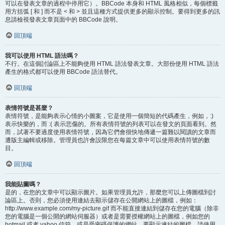
可以在發表文章的過程中停用它）。BBCode 本身和 HTML 風格相似，每個標籤
用方括弧 [ 和 ] 而不是 < 和 > 並且這種方式提供更多的顯示控制。要得到更多的訊
息請檢視發表文章頁面中的 BBCode 說明。
回頂端
我可以使用 HTML 語法嗎？
不行。在這個討論區上不能夠使用 HTML 語法發表文章。大部份使用 HTML 語法
產生的格式都可以使用 BBCode 語法替代。
回頂端
表情符號是甚麼？
表情符號，是能夠表示心情的小圖案，它是使用一個簡短的代碼產生，例如，:)
表示快樂的，而 :( 表示悲傷的。所有表情符號的列表可以在發文的頁面看到。然
而，試著不要過度使用表情符號，因為它們會很快地傳遞一篇難以閱讀的文章而
遭版主編輯或移除。管理員也許會設限您在每篇文章中可以使用表情符號的數
目。
回頂端
我能貼圖嗎？
是的，在您的文章中可以顯示圖片。如果管理員允許，那麼您可以上傳圖檔到討
論區上。否則，您必須使用連結去顯示儲存在公開網站上的圖檔，例如：
http://www.example.com/my-picture.gif 而不能直接連結到儲存在您的電腦（除非
您的電腦是一個公開的網站伺服器）或者是需要授權網站上的圖檔，例如您的
hotmail 或者 yahoo 信箱，或是受密碼保護的網站。要顯示連結的圖檔，請使用