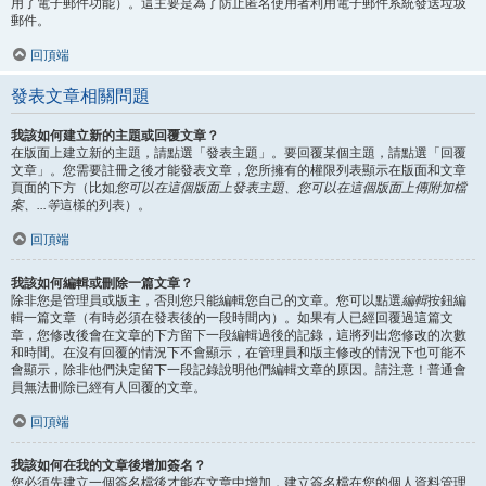
用了電子郵件功能）。這主要是為了防止匿名使用者利用電子郵件系統發送垃圾
郵件。
回頂端
發表文章相關問題
我該如何建立新的主題或回覆文章？
在版面上建立新的主題，請點選「發表主題」。要回覆某個主題，請點選「回覆
文章」。您需要註冊之後才能發表文章，您所擁有的權限列表顯示在版面和文章
頁面的下方（比如
您可以在這個版面上發表主題、您可以在這個版面上傳附加檔
案、...等
這樣的列表）。
回頂端
我該如何編輯或刪除一篇文章？
除非您是管理員或版主，否則您只能編輯您自己的文章。您可以點選
編輯
按鈕編
輯一篇文章（有時必須在發表後的一段時間內）。如果有人已經回覆過這篇文
章，您修改後會在文章的下方留下一段編輯過後的記錄，這將列出您修改的次數
和時間。在沒有回覆的情況下不會顯示，在管理員和版主修改的情況下也可能不
會顯示，除非他們決定留下一段記錄說明他們編輯文章的原因。請注意！普通會
員無法刪除已經有人回覆的文章。
回頂端
我該如何在我的文章後增加簽名？
您必須先建立一個簽名檔後才能在文章中增加，建立簽名檔在您的個人資料管理