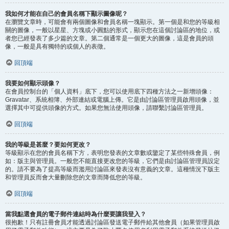
我如何才能在自己的會員名稱下顯示圖像呢？
在瀏覽文章時，可能會有兩個圖像和會員名稱一塊顯示。第一個是和您的等級相
關的圖像，一般以星星、方塊或小圓點的形式，顯示您在這個討論區的地位，或
者您已經發表了多少篇的文章。第二個通常是一個更大的圖像，這是會員的頭
像，一般是具有獨特的或個人的表徵。
回頂端
我要如何顯示頭像？
在會員控制台的「個人資料」底下，您可以使用底下四種方法之一新增頭像：
Gravatar、系統相簿、外部連結或電腦上傳。它是由討論區管理員啟用頭像，並
選擇其中可提供頭像的方式。如果您無法使用頭像，請聯繫討論區管理員。
回頂端
我的等級是甚麼？要如何更改？
等級顯示在您的會員名稱下方，表明您發表的文章數或鑒定了某些特殊會員，例
如：版主與管理員。一般您不能直接更改您的等級，它們是由討論區管理員設定
的。請不要為了提高等級而濫用討論區來發表沒有意義的文章。這種情況下版主
和管理員反而會大量刪除您的文章而降低您的等級。
回頂端
當我點選會員的電子郵件連結時為什麼要讓我登入？
很抱歉！只有註冊會員才能透過討論區發送電子郵件給其他會員（如果管理員啟