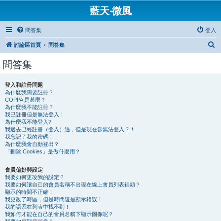
藍天‧微風
問答集
登入
搜
討論區首頁
問答集
尋
問答集
登入和註冊問題
為什麼我需要註冊？
COPPA 是甚麼？
為什麼我不能註冊？
我已註冊但是無法登入！
為什麼我不能登入?
我過去已經註冊（登入）過，但是現在卻無法登入？！
我忘記了我的密碼！
為什麼我會自動登出？
「刪除 Cookies」是做什麼用？
會員偏好與設定
我要如何更改我的設定？
我要如何讓自己的會員名稱不出現在線上會員列表裡頭？
顯示的時間不正確！
我更改了時區，但是時間還是顯示錯誤！
我的語系在列表中找不到！
我如何才能在自己的會員名稱下顯示圖像呢？