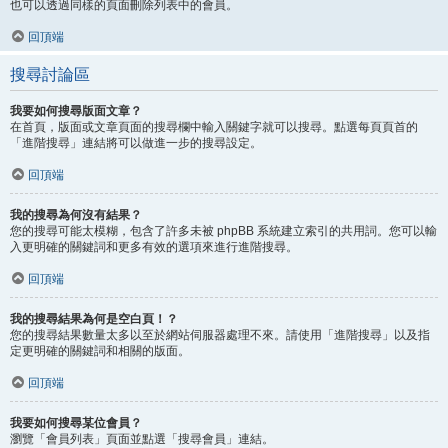
也可以透過同樣的頁面刪除列表中的會員。
回頂端
搜尋討論區
我要如何搜尋版面文章？
在首頁，版面或文章頁面的搜尋欄中輸入關鍵字就可以搜尋。點選每頁頁首的
「進階搜尋」連結將可以做進一步的搜尋設定。
回頂端
我的搜尋為何沒有結果？
您的搜尋可能太模糊，包含了許多未被 phpBB 系統建立索引的共用詞。您可以輸
入更明確的關鍵詞和更多有效的選項來進行進階搜尋。
回頂端
我的搜尋結果為何是空白頁！？
您的搜尋結果數量太多以至於網站伺服器處理不來。請使用「進階搜尋」以及指
定更明確的關鍵詞和相關的版面。
回頂端
我要如何搜尋某位會員？
瀏覽「會員列表」頁面並點選「搜尋會員」連結。