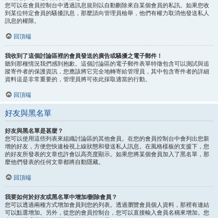
您可以在會員控制台中透過訊息規則以自動刪除來自某個會員的私訊。如果您收
到某位特定會員的騷擾訊息，那麼請向管理員檢舉，他們有權力取消他發送私人
訊息的權限。
回頂端
我收到了這個討論區裡的會員發送的廣告或騷擾之電子郵件！
聽到那種情況我們感到抱歉。這個討論區的電子郵件表單特徵包含可以測試與追
蹤寄件者的保護資訊，您應該將它完全地轉寄給管理員，其中包含寄件者的詳細
資料這是非常重要的，管理員將可依此採取適當的行動。
回頂端
好友與黑名單
好友與黑名單是甚麼？
您可以使用這些列表來組織討論區的其他會員。在您的會員控制台中會列出您新
增的好友，方便您快速檢視上線狀態和發送私人訊息。在風格樣板的支援下，您
的好友所發表的文章也許會以高亮度顯示。如果您將某個會員加入了黑名單，那
麼他們發表的任何文章都將自動隱藏。
回頂端
我要如何於好友或黑名單中增加/刪除會員？
您可以透過兩種方式增加會員到您的列表。透過瀏覽會員個人資料，那裡有連結
可以點選增加。另外，從您的會員控制台，您可以直接輸入會員名稱來增加。您