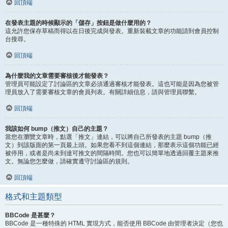
回頂端
在發表主題的時候顯示的「儲存」按鈕是做什麼用的？
這允許您保存草稿而得以在日後完成與發表。重新裝載文章的功能請到會員控制
台搜尋。
回頂端
為什麼我的文章需要審核後才能發表？
管理員可能設定了討論區的文章必須通過審核才能發表。這也可能是因為您被管
理員放入了需要審核文章的會員列表。有關詳細信息，請與管理員聯繫。
回頂端
我該如何 bump（推文）自己的主題？
當您在瀏覽文章時，點選「推文」連結，可以將自己所發表的主題 bump（推
文）到該版面的第一頁最上頭。如果您看不到這個連結，那麼表示這個功能已經
被停用，或者是尚未到達可推文的間隔時間。您也可以簡單地透過回覆主題來推
文。無論您怎麼做，請確實遵守討論區的規則。
回頂端
格式和主題類型
BBCode 是甚麼？
BBCode 是一種特殊的 HTML 實現方式，能否使用 BBCode 由管理者決定（您也