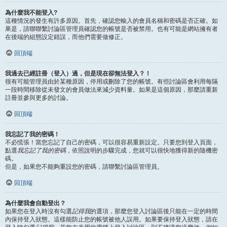
為什麼我不能登入?
這種情況的發生有許多原因。首先，確認您輸入的會員名稱和密碼是否正確。如
果是，請聯聯繫討論區管理員確認您的帳號是否被禁用。也有可能是網站擁有者
在後端的組態設定錯誤，而他們需要做修正。
回頂端
我過去已經註冊（登入）過，但是現在卻無法登入？！
很有可能管理員由於某種原因，停用或刪除了您的帳號。有些討論區會利用每隔
一段時間移除從未發文的會員做法來減少資料量。如果是這個原因，那麼請重新
註冊並參與更多的討論。
回頂端
我忘記了我的密碼！
不必慌張！當您忘記了自己的密碼，可以很容易重新設定。只要您到登入頁面，
點選
我忘記了我的密碼
，依照說明的步驟完成，您就可以很快地獲得新的隨機密
碼。
但是，如果您不能夠重設您的密碼，請聯繫討論區管理員。
回頂端
為什麼我會自動登出？
如果您在登入時沒有勾選
記得我
的選項，那麼您登入討論區後只能在一定的時間
內保持登入狀態。這樣能防止您的帳號被他人誤用。如果要保持登入狀態，請在