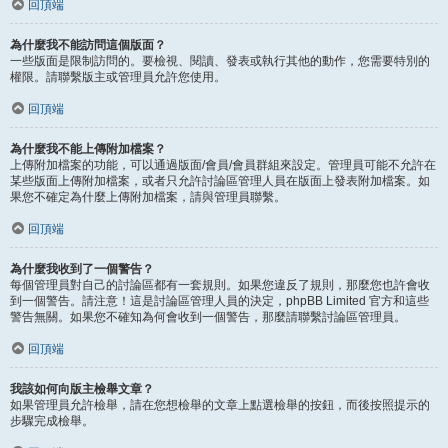
回頂端
為什麼我不能訪問這個版面？
一些版面是限制訪問的。要檢視、閱讀、發表或執行其他的動作，您需要特別的
權限。請聯繫版主或管理員允許您使用。
回頂端
為什麼我不能上傳附加檔案？
上傳附加檔案的功能，可以通過版面/會員/會員群組來設定。管理員可能不允許在
某些版面上傳附加檔案，或者只允許討論區管理人員在版面上發表附加檔案。如
果您不確定為什麼上傳附加檔案，請與管理員聯繫。
回頂端
為什麼我收到了一個警告？
每個管理員對自己的討論區都有一套規則。如果您違反了規則，那麼您也許會收
到一個警告。請注意！這是討論區管理人員的決定，phpBB Limited 官方和這些
警告無關。如果您不確知為何會收到一個警告，那麼請聯繫討論區管理員。
回頂端
我該如何向版主檢舉文章？
如果管理員允許檢舉，請在您想檢舉的文章上點選檢舉的按鈕，而後按照提示的
步驟完成檢舉。