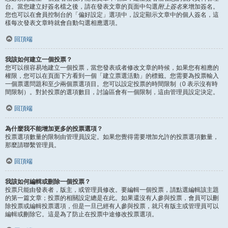
台。當您建立好簽名檔之後，請在發表文章的頁面中勾選
附上簽名
來增加簽名。
您也可以在會員控制台的「偏好設定」選項中，設定顯示文章中的個人簽名，這
樣每次發表文章時就會自動勾選相應選項。
回頂端
我該如何建立一個投票？
您可以很容易地建立一個投票，當您發表或者修改文章的時候，如果您有相應的
權限，您可以在頁面下方看到一個「建立票選活動」的標籤。您需要為投票輸入
一個票選問題和至少兩個票選項目。您可以設定投票的時間限制（0 表示沒有時
間限制）。對於投票的選項數目，討論區會有一個限制，這由管理員設定決定。
回頂端
為什麼我不能增加更多的投票選項？
投票選項數量的限制由管理員設定。如果您覺得需要增加允許的投票選項數量，
那麼請聯繫管理員。
回頂端
我該如何編輯或刪除一個投票？
投票只能由發表者，版主，或管理員修改。要編輯一個投票，請點選編輯該主題
的第一篇文章；投票的相關設定總是在此。如果還沒有人參與投票，會員可以刪
除投票或編輯投票選項，但是一旦已經有人參與投票，就只有版主或管理員可以
編輯或刪除它。這是為了防止在投票中途修改投票選項。