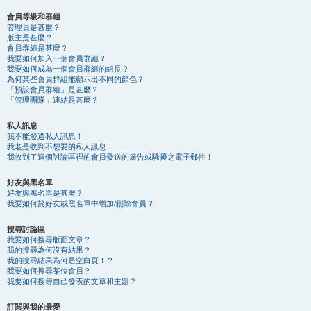
會員等級和群組
管理員是甚麼？
版主是甚麼？
會員群組是甚麼？
我要如何加入一個會員群組？
我要如何成為一個會員群組的組長？
為何某些會員群組能顯示出不同的顏色？
「預設會員群組」是甚麼？
「管理團隊」連結是甚麼？
私人訊息
我不能發送私人訊息！
我老是收到不想要的私人訊息！
我收到了這個討論區裡的會員發送的廣告或騷擾之電子郵件！
好友與黑名單
好友與黑名單是甚麼？
我要如何於好友或黑名單中增加/刪除會員？
搜尋討論區
我要如何搜尋版面文章？
我的搜尋為何沒有結果？
我的搜尋結果為何是空白頁！？
我要如何搜尋某位會員？
我要如何搜尋自己發表的文章和主題？
訂閱與我的最愛