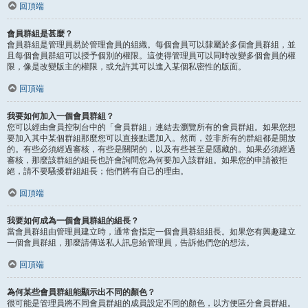
回頂端
會員群組是甚麼？
會員群組是管理員易於管理會員的組織。每個會員可以隸屬於多個會員群組，並
且每個會員群組可以授予個別的權限。這使得管理員可以同時改變多個會員的權
限，像是改變版主的權限，或允許其可以進入某個私密性的版面。
回頂端
我要如何加入一個會員群組？
您可以經由會員控制台中的「會員群組」連結去瀏覽所有的會員群組。如果您想
要加入其中某個群組那麼您可以直接點選加入。然而，並非所有的群組都是開放
的。有些必須經過審核，有些是關閉的，以及有些甚至是隱藏的。如果必須經過
審核，那麼該群組的組長也許會詢問您為何要加入該群組。如果您的申請被拒
絕，請不要騷擾群組組長；他們將有自己的理由。
回頂端
我要如何成為一個會員群組的組長？
當會員群組由管理員建立時，通常會指定一個會員群組組長。如果您有興趣建立
一個會員群組，那麼請傳送私人訊息給管理員，告訴他們您的想法。
回頂端
為何某些會員群組能顯示出不同的顏色？
很可能是管理員將不同會員群組的成員設定不同的顏色，以方便區分會員群組。