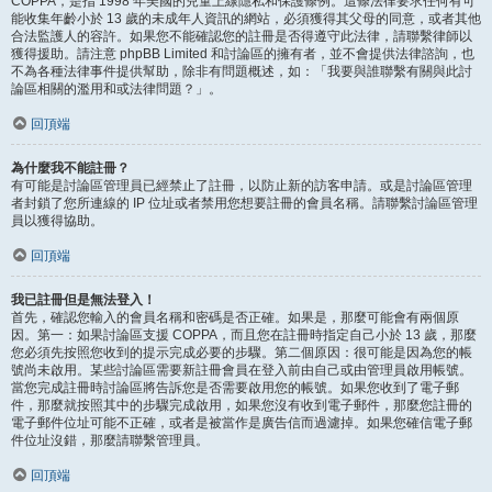
COPPA，是指 1998 年美國的兒童上線隱私和保護條例。這條法律要求任何有可
能收集年齡小於 13 歲的未成年人資訊的網站，必須獲得其父母的同意，或者其他
合法監護人的容許。如果您不能確認您的註冊是否得遵守此法律，請聯繫律師以
獲得援助。請注意 phpBB Limited 和討論區的擁有者，並不會提供法律諮詢，也
不為各種法律事件提供幫助，除非有問題概述，如：「我要與誰聯繫有關與此討
論區相關的濫用和或法律問題？」。
回頂端
為什麼我不能註冊？
有可能是討論區管理員已經禁止了註冊，以防止新的訪客申請。或是討論區管理
者封鎖了您所連線的 IP 位址或者禁用您想要註冊的會員名稱。請聯繫討論區管理
員以獲得協助。
回頂端
我已註冊但是無法登入！
首先，確認您輸入的會員名稱和密碼是否正確。如果是，那麼可能會有兩個原
因。第一：如果討論區支援 COPPA，而且您在註冊時指定自己小於 13 歲，那麼
您必須先按照您收到的提示完成必要的步驟。第二個原因：很可能是因為您的帳
號尚未啟用。某些討論區需要新註冊會員在登入前由自己或由管理員啟用帳號。
當您完成註冊時討論區將告訴您是否需要啟用您的帳號。如果您收到了電子郵
件，那麼就按照其中的步驟完成啟用，如果您沒有收到電子郵件，那麼您註冊的
電子郵件位址可能不正確，或者是被當作是廣告信而過濾掉。如果您確信電子郵
件位址沒錯，那麼請聯繫管理員。
回頂端