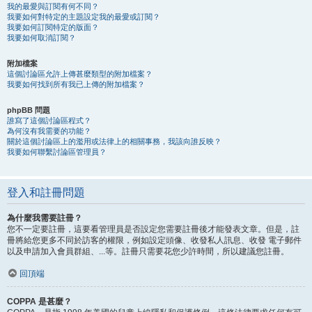
我的最愛與訂閱有何不同？
我要如何對特定的主題設定我的最愛或訂閱？
我要如何訂閱特定的版面？
我要如何取消訂閱？
附加檔案
這個討論區允許上傳甚麼類型的附加檔案？
我要如何找到所有我已上傳的附加檔案？
phpBB 問題
誰寫了這個討論區程式？
為何沒有我需要的功能？
關於這個討論區上的濫用或法律上的相關事務，我該向誰反映？
我要如何聯繫討論區管理員？
登入和註冊問題
為什麼我需要註冊？
您不一定要註冊，這要看管理員是否設定您需要註冊後才能發表文章。但是，註
冊將給您更多不同於訪客的權限，例如設定頭像、收發私人訊息、收發 電子郵件
以及申請加入會員群組、...等。註冊只需要花您少許時間，所以建議您註冊。
回頂端
COPPA 是甚麼？