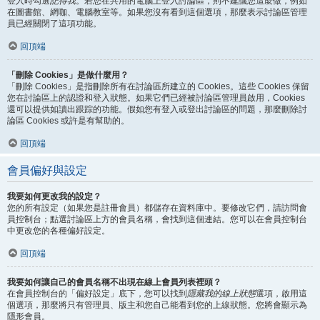
登入時勾選
記得我
。若您在共用的電腦上登入討論區，則不建議您這麼做，例如
在圖書館、網咖、電腦教室等。如果您沒有看到這個選項，那麼表示討論區管理
員已經關閉了這項功能。
回頂端
「刪除 Cookies」是做什麼用？
「刪除 Cookies」是指刪除所有在討論區所建立的 Cookies。這些 Cookies 保留
您在討論區上的認證和登入狀態。如果它們已經被討論區管理員啟用，Cookies
還可以提供如讀出跟踪的功能。假如您有登入或登出討論區的問題，那麼刪除討
論區 Cookies 或許是有幫助的。
回頂端
會員偏好與設定
我要如何更改我的設定？
您的所有設定（如果您是註冊會員）都儲存在資料庫中。要修改它們，請訪問會
員控制台；點選討論區上方的會員名稱，會找到這個連結。您可以在會員控制台
中更改您的各種偏好設定。
回頂端
我要如何讓自己的會員名稱不出現在線上會員列表裡頭？
在會員控制台的「偏好設定」底下，您可以找到
隱藏我的線上狀態
選項，啟用這
個選項，那麼將只有管理員、版主和您自己能看到您的上線狀態。您將會顯示為
隱形會員。