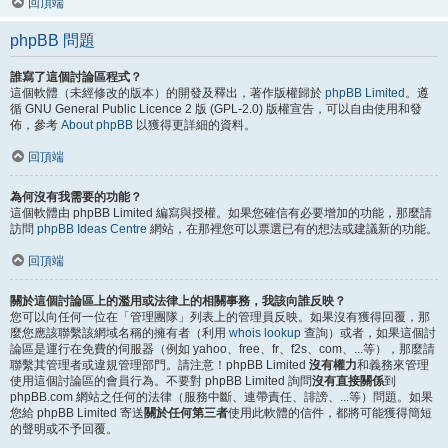
回頂端
phpBB 問題
誰寫了這個討論區程式？
這個軟體（未經修改的版本）的開發及釋出，著作版權歸於
phpBB Limited
。遵
循 GNU General Public Licence 2 版 (GPL-2.0) 版權宣告，可以自由使用和發
佈，參考
About phpBB
以獲得更詳細的資料。
回頂端
為何沒有我需要的功能？
這個軟體由 phpBB Limited 編寫與授權。如果您確信有必要增加的功能，那麼請
訪問
phpBB Ideas Centre
網站，在那裡您可以票選已有的想法或建議新的功能。
回頂端
關於這個討論區上的濫用或法律上的相關事務，我該向誰反映？
您可以向任何一位在「管理團隊」列表上的管理員反映。如果沒有獲得回覆，那
麼您應該聯繫該網域名稱的擁有者（利用
whois lookup
查詢）或者，如果這個討
論區是運行在免費的伺服器（例如 yahoo、free、fr、f2s、com、...等），那麼請
聯繫其管理者或違規管理部門。請注意！phpBB Limited
沒有權力
和義務來管理
使用這個討論區的會員行為。不要對 phpBB Limited 詢問
沒有直接關係
到
phpBB.com 網站之任何的法律（服務中斷、連帶責任、誹謗、...等）問題。如果
您給 phpBB Limited 寄送
關於任何第三者
使用此軟體的信件，都將可能獲得簡短
的聲明或不予回覆。