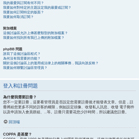
我的最愛與訂閱有何不同？
我要如何對特定的主題設定我的最愛或訂閱？
我要如何訂閱特定的版面？
我要如何取消訂閱？
附加檔案
這個討論區允許上傳甚麼類型的附加檔案？
我要如何找到所有我已上傳的附加檔案？
phpBB 問題
誰寫了這個討論區程式？
為何沒有我需要的功能？
關於這個討論區上的濫用或法律上的相關事務，我該向誰反映？
我要如何聯繫討論區管理員？
登入和註冊問題
為什麼我需要註冊？
您不一定要註冊，這要看管理員是否設定您需要註冊後才能發表文章。但是，註
冊將給您更多不同於訪客的權限，例如設定頭像、收發私人訊息、收發 電子郵件
以及申請加入會員群組、...等。註冊只需要花您少許時間，所以建議您註冊。
回頂端
COPPA 是甚麼？