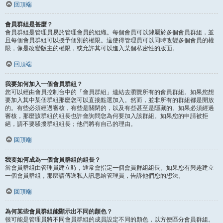
回頂端
會員群組是甚麼？
會員群組是管理員易於管理會員的組織。每個會員可以隸屬於多個會員群組，並
且每個會員群組可以授予個別的權限。這使得管理員可以同時改變多個會員的權
限，像是改變版主的權限，或允許其可以進入某個私密性的版面。
回頂端
我要如何加入一個會員群組？
您可以經由會員控制台中的「會員群組」連結去瀏覽所有的會員群組。如果您想
要加入其中某個群組那麼您可以直接點選加入。然而，並非所有的群組都是開放
的。有些必須經過審核，有些是關閉的，以及有些甚至是隱藏的。如果必須經過
審核，那麼該群組的組長也許會詢問您為何要加入該群組。如果您的申請被拒
絕，請不要騷擾群組組長；他們將有自己的理由。
回頂端
我要如何成為一個會員群組的組長？
當會員群組由管理員建立時，通常會指定一個會員群組組長。如果您有興趣建立
一個會員群組，那麼請傳送私人訊息給管理員，告訴他們您的想法。
回頂端
為何某些會員群組能顯示出不同的顏色？
很可能是管理員將不同會員群組的成員設定不同的顏色，以方便區分會員群組。