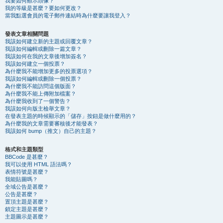
我要如何顯示頭像？
我的等級是甚麼？要如何更改？
當我點選會員的電子郵件連結時為什麼要讓我登入？
發表文章相關問題
我該如何建立新的主題或回覆文章？
我該如何編輯或刪除一篇文章？
我該如何在我的文章後增加簽名？
我該如何建立一個投票？
為什麼我不能增加更多的投票選項？
我該如何編輯或刪除一個投票？
為什麼我不能訪問這個版面？
為什麼我不能上傳附加檔案？
為什麼我收到了一個警告？
我該如何向版主檢舉文章？
在發表主題的時候顯示的「儲存」按鈕是做什麼用的？
為什麼我的文章需要審核後才能發表？
我該如何 bump（推文）自己的主題？
格式和主題類型
BBCode 是甚麼？
我可以使用 HTML 語法嗎？
表情符號是甚麼？
我能貼圖嗎？
全域公告是甚麼？
公告是甚麼？
置頂主題是甚麼？
鎖定主題是甚麼？
主題圖示是甚麼？