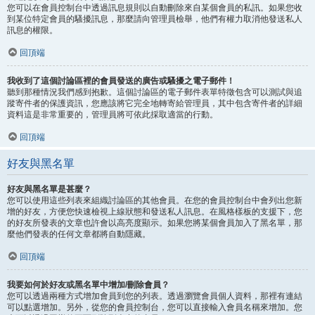
您可以在會員控制台中透過訊息規則以自動刪除來自某個會員的私訊。如果您收
到某位特定會員的騷擾訊息，那麼請向管理員檢舉，他們有權力取消他發送私人
訊息的權限。
回頂端
我收到了這個討論區裡的會員發送的廣告或騷擾之電子郵件！
聽到那種情況我們感到抱歉。這個討論區的電子郵件表單特徵包含可以測試與追
蹤寄件者的保護資訊，您應該將它完全地轉寄給管理員，其中包含寄件者的詳細
資料這是非常重要的，管理員將可依此採取適當的行動。
回頂端
好友與黑名單
好友與黑名單是甚麼？
您可以使用這些列表來組織討論區的其他會員。在您的會員控制台中會列出您新
增的好友，方便您快速檢視上線狀態和發送私人訊息。在風格樣板的支援下，您
的好友所發表的文章也許會以高亮度顯示。如果您將某個會員加入了黑名單，那
麼他們發表的任何文章都將自動隱藏。
回頂端
我要如何於好友或黑名單中增加/刪除會員？
您可以透過兩種方式增加會員到您的列表。透過瀏覽會員個人資料，那裡有連結
可以點選增加。另外，從您的會員控制台，您可以直接輸入會員名稱來增加。您