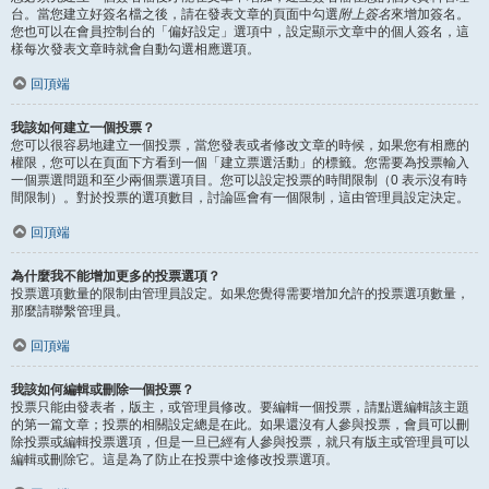
台。當您建立好簽名檔之後，請在發表文章的頁面中勾選
附上簽名
來增加簽名。
您也可以在會員控制台的「偏好設定」選項中，設定顯示文章中的個人簽名，這
樣每次發表文章時就會自動勾選相應選項。
回頂端
我該如何建立一個投票？
您可以很容易地建立一個投票，當您發表或者修改文章的時候，如果您有相應的
權限，您可以在頁面下方看到一個「建立票選活動」的標籤。您需要為投票輸入
一個票選問題和至少兩個票選項目。您可以設定投票的時間限制（0 表示沒有時
間限制）。對於投票的選項數目，討論區會有一個限制，這由管理員設定決定。
回頂端
為什麼我不能增加更多的投票選項？
投票選項數量的限制由管理員設定。如果您覺得需要增加允許的投票選項數量，
那麼請聯繫管理員。
回頂端
我該如何編輯或刪除一個投票？
投票只能由發表者，版主，或管理員修改。要編輯一個投票，請點選編輯該主題
的第一篇文章；投票的相關設定總是在此。如果還沒有人參與投票，會員可以刪
除投票或編輯投票選項，但是一旦已經有人參與投票，就只有版主或管理員可以
編輯或刪除它。這是為了防止在投票中途修改投票選項。