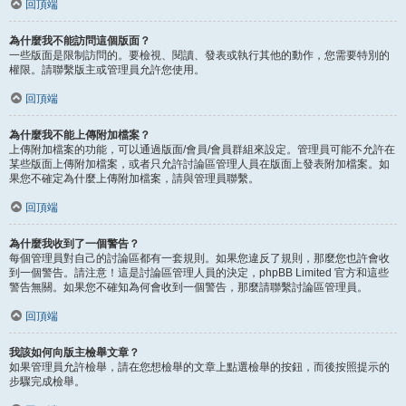
回頂端
為什麼我不能訪問這個版面？
一些版面是限制訪問的。要檢視、閱讀、發表或執行其他的動作，您需要特別的
權限。請聯繫版主或管理員允許您使用。
回頂端
為什麼我不能上傳附加檔案？
上傳附加檔案的功能，可以通過版面/會員/會員群組來設定。管理員可能不允許在
某些版面上傳附加檔案，或者只允許討論區管理人員在版面上發表附加檔案。如
果您不確定為什麼上傳附加檔案，請與管理員聯繫。
回頂端
為什麼我收到了一個警告？
每個管理員對自己的討論區都有一套規則。如果您違反了規則，那麼您也許會收
到一個警告。請注意！這是討論區管理人員的決定，phpBB Limited 官方和這些
警告無關。如果您不確知為何會收到一個警告，那麼請聯繫討論區管理員。
回頂端
我該如何向版主檢舉文章？
如果管理員允許檢舉，請在您想檢舉的文章上點選檢舉的按鈕，而後按照提示的
步驟完成檢舉。