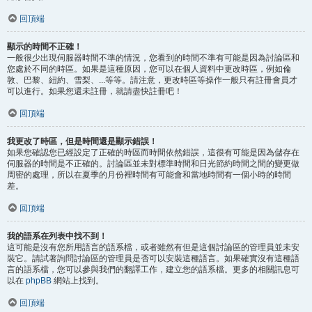
回頂端
顯示的時間不正確！
一般很少出現伺服器時間不準的情況，您看到的時間不準有可能是因為討論區和
您處於不同的時區。如果是這種原因，您可以在個人資料中更改時區，例如倫
敦、巴黎、紐約、雪梨、...等等。請注意，更改時區等操作一般只有註冊會員才
可以進行。如果您還未註冊，就請盡快註冊吧！
回頂端
我更改了時區，但是時間還是顯示錯誤！
如果您確認您已經設定了正確的時區而時間依然錯誤，這很有可能是因為儲存在
伺服器的時間是不正確的。討論區並未對標準時間和日光節約時間之間的變更做
周密的處理，所以在夏季的月份裡時間有可能會和當地時間有一個小時的時間
差。
回頂端
我的語系在列表中找不到！
這可能是沒有您所用語言的語系檔，或者雖然有但是這個討論區的管理員並未安
裝它。請試著詢問討論區的管理員是否可以安裝這種語言。如果確實沒有這種語
言的語系檔，您可以參與我們的翻譯工作，建立您的語系檔。更多的相關訊息可
以在
phpBB
網站上找到。
回頂端