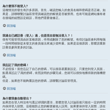
為什麼我不能登入?
這種情況的發生有許多原因。首先，確認您輸入的會員名稱和密碼是否正確。如
果是，請聯聯繫討論區管理員確認您的帳號是否被禁用。也有可能是網站擁有者
在後端的組態設定錯誤，而他們需要做修正。
回頂端
我過去已經註冊（登入）過，但是現在卻無法登入？！
很有可能管理員由於某種原因，停用或刪除了您的帳號。有些討論區會利用每隔
一段時間移除從未發文的會員做法來減少資料量。如果是這個原因，那麼請重新
註冊並參與更多的討論。
回頂端
我忘記了我的密碼！
不必慌張！當您忘記了自己的密碼，可以很容易重新設定。只要您到登入頁面，
點選
我忘記了我的密碼
，依照說明的步驟完成，您就可以很快地獲得新的隨機密
碼。
但是，如果您不能夠重設您的密碼，請聯繫討論區管理員。
回頂端
為什麼我會自動登出？
如果您在登入時沒有勾選
記得我
的選項，那麼您登入討論區後只能在一定的時間
內保持登入狀態。這樣能防止您的帳號被他人誤用。如果要保持登入狀態，請在