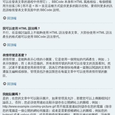
可以在發表文章的過程中停用它）。BBCode 本身和 HTML 風格相似，每個標籤
用方括弧 [ 和 ] 而不是 < 和 > 並且這種方式提供更多的顯示控制。要得到更多的訊
息請檢視發表文章頁面中的 BBCode 說明。
回頂端
我可以使用 HTML 語法嗎？
不行。在這個討論區上不能夠使用 HTML 語法發表文章。大部份使用 HTML 語法
產生的格式都可以使用 BBCode 語法替代。
回頂端
表情符號是甚麼？
表情符號，是能夠表示心情的小圖案，它是使用一個簡短的代碼產生，例如，:)
表示快樂的，而 :( 表示悲傷的。所有表情符號的列表可以在發文的頁面看到。然
而，試著不要過度使用表情符號，因為它們會很快地傳遞一篇難以閱讀的文章而
遭版主編輯或移除。管理員也許會設限您在每篇文章中可以使用表情符號的數
目。
回頂端
我能貼圖嗎？
是的，在您的文章中可以顯示圖片。如果管理員允許，那麼您可以上傳圖檔到討
論區上。否則，您必須使用連結去顯示儲存在公開網站上的圖檔，例如：
http://www.example.com/my-picture.gif 而不能直接連結到儲存在您的電腦（除非
您的電腦是一個公開的網站伺服器）或者是需要授權網站上的圖檔，例如您的
hotmail 或者 yahoo 信箱，或是受密碼保護的網站。要顯示連結的圖檔，請使用