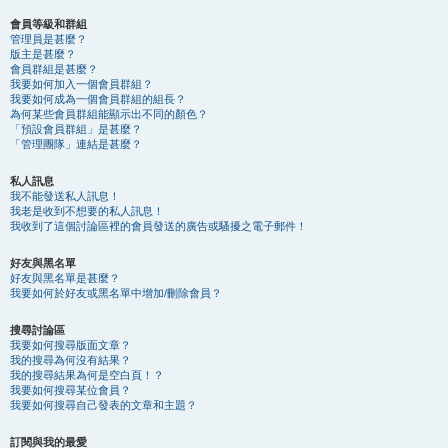
會員等級和群組
管理員是甚麼？
版主是甚麼？
會員群組是甚麼？
我要如何加入一個會員群組？
我要如何成為一個會員群組的組長？
為何某些會員群組能顯示出不同的顏色？
「預設會員群組」是甚麼？
「管理團隊」連結是甚麼？
私人訊息
我不能發送私人訊息！
我老是收到不想要的私人訊息！
我收到了這個討論區裡的會員發送的廣告或騷擾之電子郵件！
好友與黑名單
好友與黑名單是甚麼？
我要如何於好友或黑名單中增加/刪除會員？
搜尋討論區
我要如何搜尋版面文章？
我的搜尋為何沒有結果？
我的搜尋結果為何是空白頁！？
我要如何搜尋某位會員？
我要如何搜尋自己發表的文章和主題？
訂閱與我的最愛