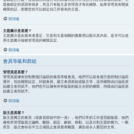
題被鎖定的原因有很多，而且只有版主及管理員才有此權限。如果管理員有開放
權限的話，那麼您也可以鎖定自己所發表的主題。
回頂端
主題圖示是甚麼？
主題圖示是由發表者選定，它是和主題相關的圖案用以顯示其內容。是否可以使
用主題圖示端賴管理員的權限設定。
回頂端
會員等級和群組
管理員是甚麼？
管理員是擁有控制整個討論區的最高等級會員。他們可以從各個方面控制討論區
運作，包括權限設定、封鎖會員、建立會員群組或版主等，這些權限由討論區原
始建立者所賦予。他們也可以擁有所有版面的版主全部的權限，同樣由討論區原
始建立者所賦予。
回頂端
版主是甚麼？
版主是獨立的會員（或會員群組中的一員），他們日常的工作是照顧版面。他們
擁有所管理版面之編輯、刪除、鎖定、解鎖、移動、以及分割主題的權力。一般
而言，版主會站在中立立場阻止會員發表離題、廣告或令人厭惡的文章。