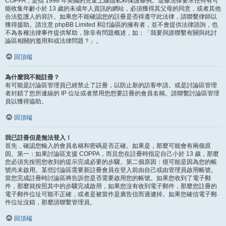
COPPA，是指 1998 年美國的兒童上線隱私和保護條例。這條法律要求任何有可
能收集年齡小於 13 歲的未成年人資訊的網站，必須獲得其父母的同意，或者其他
合法監護人的容許。如果您不能確認您的註冊是否得遵守此法律，請聯繫律師以
獲得援助。請注意 phpBB Limited 和討論區的擁有者，並不會提供法律諮詢，也
不為各種法律事件提供幫助，除非有問題概述，如：「我要與誰聯繫有關與此討
論區相關的濫用和或法律問題？」。
回頂端
為什麼我不能註冊？
有可能是討論區管理員已經禁止了註冊，以防止新的訪客申請。或是討論區管理
者封鎖了您所連線的 IP 位址或者禁用您想要註冊的會員名稱。請聯繫討論區管理
員以獲得協助。
回頂端
我已註冊但是無法登入！
首先，確認您輸入的會員名稱和密碼是否正確。如果是，那麼可能會有兩個原
因。第一：如果討論區支援 COPPA，而且您在註冊時指定自己小於 13 歲，那麼
您必須先按照您收到的提示完成必要的步驟。第二個原因：很可能是因為您的帳
號尚未啟用。某些討論區需要新註冊會員在登入前由自己或由管理員啟用帳號。
當您完成註冊時討論區將告訴您是否需要啟用您的帳號。如果您收到了電子郵
件，那麼就按照其中的步驟完成啟用，如果您沒有收到電子郵件，那麼您註冊的
電子郵件位址可能不正確，或者是被當作是廣告信而過濾掉。如果您確信電子郵
件位址沒錯，那麼請聯繫管理員。
回頂端