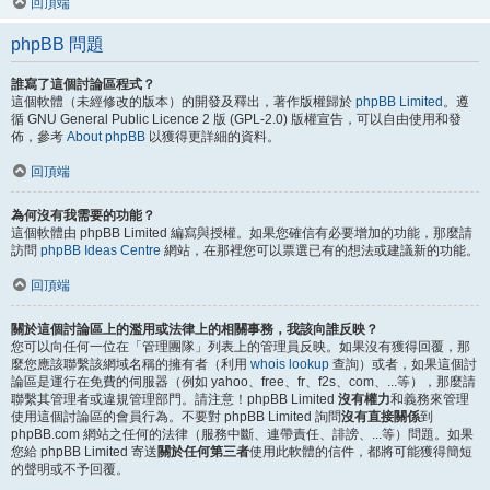
回頂端
phpBB 問題
誰寫了這個討論區程式？
這個軟體（未經修改的版本）的開發及釋出，著作版權歸於
phpBB Limited
。遵
循 GNU General Public Licence 2 版 (GPL-2.0) 版權宣告，可以自由使用和發
佈，參考
About phpBB
以獲得更詳細的資料。
回頂端
為何沒有我需要的功能？
這個軟體由 phpBB Limited 編寫與授權。如果您確信有必要增加的功能，那麼請
訪問
phpBB Ideas Centre
網站，在那裡您可以票選已有的想法或建議新的功能。
回頂端
關於這個討論區上的濫用或法律上的相關事務，我該向誰反映？
您可以向任何一位在「管理團隊」列表上的管理員反映。如果沒有獲得回覆，那
麼您應該聯繫該網域名稱的擁有者（利用
whois lookup
查詢）或者，如果這個討
論區是運行在免費的伺服器（例如 yahoo、free、fr、f2s、com、...等），那麼請
聯繫其管理者或違規管理部門。請注意！phpBB Limited
沒有權力
和義務來管理
使用這個討論區的會員行為。不要對 phpBB Limited 詢問
沒有直接關係
到
phpBB.com 網站之任何的法律（服務中斷、連帶責任、誹謗、...等）問題。如果
您給 phpBB Limited 寄送
關於任何第三者
使用此軟體的信件，都將可能獲得簡短
的聲明或不予回覆。