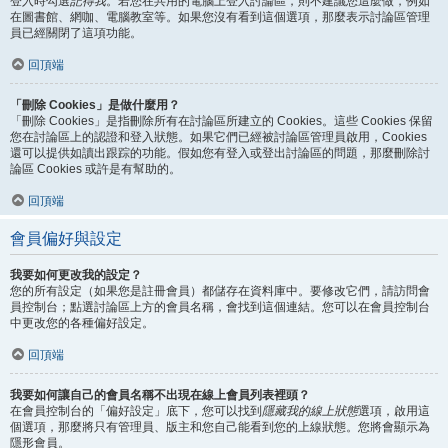
登入時勾選
記得我
。若您在共用的電腦上登入討論區，則不建議您這麼做，例如
在圖書館、網咖、電腦教室等。如果您沒有看到這個選項，那麼表示討論區管理
員已經關閉了這項功能。
回頂端
「刪除 Cookies」是做什麼用？
「刪除 Cookies」是指刪除所有在討論區所建立的 Cookies。這些 Cookies 保留
您在討論區上的認證和登入狀態。如果它們已經被討論區管理員啟用，Cookies
還可以提供如讀出跟踪的功能。假如您有登入或登出討論區的問題，那麼刪除討
論區 Cookies 或許是有幫助的。
回頂端
會員偏好與設定
我要如何更改我的設定？
您的所有設定（如果您是註冊會員）都儲存在資料庫中。要修改它們，請訪問會
員控制台；點選討論區上方的會員名稱，會找到這個連結。您可以在會員控制台
中更改您的各種偏好設定。
回頂端
我要如何讓自己的會員名稱不出現在線上會員列表裡頭？
在會員控制台的「偏好設定」底下，您可以找到
隱藏我的線上狀態
選項，啟用這
個選項，那麼將只有管理員、版主和您自己能看到您的上線狀態。您將會顯示為
隱形會員。