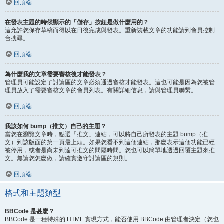
回頂端
在發表主題的時候顯示的「儲存」按鈕是做什麼用的？
這允許您保存草稿而得以在日後完成與發表。重新裝載文章的功能請到會員控制
台搜尋。
回頂端
為什麼我的文章需要審核後才能發表？
管理員可能設定了討論區的文章必須通過審核才能發表。這也可能是因為您被管
理員放入了需要審核文章的會員列表。有關詳細信息，請與管理員聯繫。
回頂端
我該如何 bump（推文）自己的主題？
當您在瀏覽文章時，點選「推文」連結，可以將自己所發表的主題 bump（推
文）到該版面的第一頁最上頭。如果您看不到這個連結，那麼表示這個功能已經
被停用，或者是尚未到達可推文的間隔時間。您也可以簡單地透過回覆主題來推
文。無論您怎麼做，請確實遵守討論區的規則。
回頂端
格式和主題類型
BBCode 是甚麼？
BBCode 是一種特殊的 HTML 實現方式，能否使用 BBCode 由管理者決定（您也