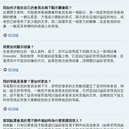
我如何才能在自己的會員名稱下顯示圖像呢？
在瀏覽文章時，可能會有兩個圖像和會員名稱一塊顯示。第一個是和您的等級相
關的圖像，一般以星星、方塊或小圓點的形式，顯示您在這個討論區的地位，或
者您已經發表了多少篇的文章。第二個通常是一個更大的圖像，這是會員的頭
像，一般是具有獨特的或個人的表徵。
回頂端
我要如何顯示頭像？
在會員控制台的「個人資料」底下，您可以使用底下四種方法之一新增頭像：
Gravatar、系統相簿、外部連結或電腦上傳。它是由討論區管理員啟用頭像，並
選擇其中可提供頭像的方式。如果您無法使用頭像，請聯繫討論區管理員。
回頂端
我的等級是甚麼？要如何更改？
等級顯示在您的會員名稱下方，表明您發表的文章數或鑒定了某些特殊會員，例
如：版主與管理員。一般您不能直接更改您的等級，它們是由討論區管理員設定
的。請不要為了提高等級而濫用討論區來發表沒有意義的文章。這種情況下版主
和管理員反而會大量刪除您的文章而降低您的等級。
回頂端
當我點選會員的電子郵件連結時為什麼要讓我登入？
很抱歉！只有註冊會員才能透過討論區發送電子郵件給其他會員（如果管理員啟