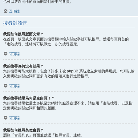
也可以透過同樣的頁面刪除列表中的會員。
回頂端
搜尋討論區
我要如何搜尋版面文章？
在首頁，版面或文章頁面的搜尋欄中輸入關鍵字就可以搜尋。點選每頁頁首的
「進階搜尋」連結將可以做進一步的搜尋設定。
回頂端
我的搜尋為何沒有結果？
您的搜尋可能太模糊，包含了許多未被 phpBB 系統建立索引的共用詞。您可以輸
入更明確的關鍵詞和更多有效的選項來進行進階搜尋。
回頂端
我的搜尋結果為何是空白頁！？
您的搜尋結果數量太多以至於網站伺服器處理不來。請使用「進階搜尋」以及指
定更明確的關鍵詞和相關的版面。
回頂端
我要如何搜尋某位會員？
瀏覽「會員列表」頁面並點選「搜尋會員」連結。