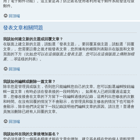
用了電子郵件功能）。這主要是為了防止匿名使用者利用電子郵件系統發送垃圾
郵件。
回頂端
發表文章相關問題
我該如何建立新的主題或回覆文章？
在版面上建立新的主題，請點選「發表主題」。要回覆某個主題，請點選「回覆
文章」。您需要註冊之後才能發表文章，您所擁有的權限列表顯示在版面和文章
頁面的下方（比如
您可以在這個版面上發表主題、您可以在這個版面上傳附加檔
案、...等
這樣的列表）。
回頂端
我該如何編輯或刪除一篇文章？
除非您是管理員或版主，否則您只能編輯您自己的文章。您可以點選
編輯
按鈕編
輯一篇文章（有時必須在發表後的一段時間內）。如果有人已經回覆過這篇文
章，您修改後會在文章的下方留下一段編輯過後的記錄，這將列出您修改的次數
和時間。在沒有回覆的情況下不會顯示，在管理員和版主修改的情況下也可能不
會顯示，除非他們決定留下一段記錄說明他們編輯文章的原因。請注意！普通會
員無法刪除已經有人回覆的文章。
回頂端
我該如何在我的文章後增加簽名？
您必須先建立一個簽名檔後才能在文章中增加，建立簽名檔在您的個人資料管理