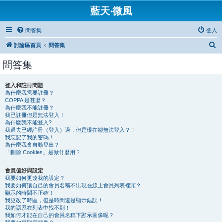
藍天‧微風
問答集
登入
搜
討論區首頁
問答集
尋
問答集
登入和註冊問題
為什麼我需要註冊？
COPPA 是甚麼？
為什麼我不能註冊？
我已註冊但是無法登入！
為什麼我不能登入?
我過去已經註冊（登入）過，但是現在卻無法登入？！
我忘記了我的密碼！
為什麼我會自動登出？
「刪除 Cookies」是做什麼用？
會員偏好與設定
我要如何更改我的設定？
我要如何讓自己的會員名稱不出現在線上會員列表裡頭？
顯示的時間不正確！
我更改了時區，但是時間還是顯示錯誤！
我的語系在列表中找不到！
我如何才能在自己的會員名稱下顯示圖像呢？