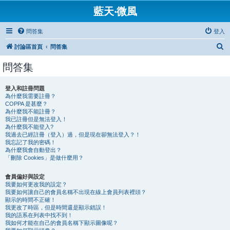
藍天‧微風
問答集
登入
搜
討論區首頁
問答集
尋
問答集
登入和註冊問題
為什麼我需要註冊？
COPPA 是甚麼？
為什麼我不能註冊？
我已註冊但是無法登入！
為什麼我不能登入?
我過去已經註冊（登入）過，但是現在卻無法登入？！
我忘記了我的密碼！
為什麼我會自動登出？
「刪除 Cookies」是做什麼用？
會員偏好與設定
我要如何更改我的設定？
我要如何讓自己的會員名稱不出現在線上會員列表裡頭？
顯示的時間不正確！
我更改了時區，但是時間還是顯示錯誤！
我的語系在列表中找不到！
我如何才能在自己的會員名稱下顯示圖像呢？