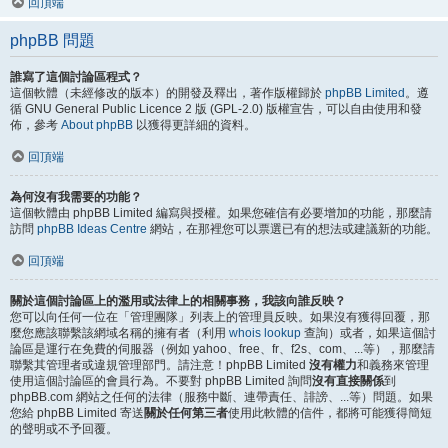
回頂端
phpBB 問題
誰寫了這個討論區程式？
這個軟體（未經修改的版本）的開發及釋出，著作版權歸於
phpBB Limited
。遵
循 GNU General Public Licence 2 版 (GPL-2.0) 版權宣告，可以自由使用和發
佈，參考
About phpBB
以獲得更詳細的資料。
回頂端
為何沒有我需要的功能？
這個軟體由 phpBB Limited 編寫與授權。如果您確信有必要增加的功能，那麼請
訪問
phpBB Ideas Centre
網站，在那裡您可以票選已有的想法或建議新的功能。
回頂端
關於這個討論區上的濫用或法律上的相關事務，我該向誰反映？
您可以向任何一位在「管理團隊」列表上的管理員反映。如果沒有獲得回覆，那
麼您應該聯繫該網域名稱的擁有者（利用
whois lookup
查詢）或者，如果這個討
論區是運行在免費的伺服器（例如 yahoo、free、fr、f2s、com、...等），那麼請
聯繫其管理者或違規管理部門。請注意！phpBB Limited
沒有權力
和義務來管理
使用這個討論區的會員行為。不要對 phpBB Limited 詢問
沒有直接關係
到
phpBB.com 網站之任何的法律（服務中斷、連帶責任、誹謗、...等）問題。如果
您給 phpBB Limited 寄送
關於任何第三者
使用此軟體的信件，都將可能獲得簡短
的聲明或不予回覆。