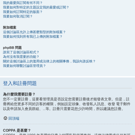
我的最愛與訂閱有何不同？
我要如何對特定的主題設定我的最愛或訂閱？
我要如何訂閱特定的版面？
我要如何取消訂閱？
附加檔案
這個討論區允許上傳甚麼類型的附加檔案？
我要如何找到所有我已上傳的附加檔案？
phpBB 問題
誰寫了這個討論區程式？
為何沒有我需要的功能？
關於這個討論區上的濫用或法律上的相關事務，我該向誰反映？
我要如何聯繫討論區管理員？
登入和註冊問題
為什麼我需要註冊？
您不一定要註冊，這要看管理員是否設定您需要註冊後才能發表文章。但是，註
冊將給您更多不同於訪客的權限，例如設定頭像、收發私人訊息、收發 電子郵件
以及申請加入會員群組、...等。註冊只需要花您少許時間，所以建議您註冊。
回頂端
COPPA 是甚麼？