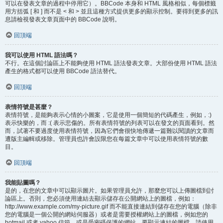
可以在發表文章的過程中停用它）。BBCode 本身和 HTML 風格相似，每個標籤
用方括弧 [ 和 ] 而不是 < 和 > 並且這種方式提供更多的顯示控制。要得到更多的訊
息請檢視發表文章頁面中的 BBCode 說明。
回頂端
我可以使用 HTML 語法嗎？
不行。在這個討論區上不能夠使用 HTML 語法發表文章。大部份使用 HTML 語法
產生的格式都可以使用 BBCode 語法替代。
回頂端
表情符號是甚麼？
表情符號，是能夠表示心情的小圖案，它是使用一個簡短的代碼產生，例如，:)
表示快樂的，而 :( 表示悲傷的。所有表情符號的列表可以在發文的頁面看到。然
而，試著不要過度使用表情符號，因為它們會很快地傳遞一篇難以閱讀的文章而
遭版主編輯或移除。管理員也許會設限您在每篇文章中可以使用表情符號的數
目。
回頂端
我能貼圖嗎？
是的，在您的文章中可以顯示圖片。如果管理員允許，那麼您可以上傳圖檔到討
論區上。否則，您必須使用連結去顯示儲存在公開網站上的圖檔，例如：
http://www.example.com/my-picture.gif 而不能直接連結到儲存在您的電腦（除非
您的電腦是一個公開的網站伺服器）或者是需要授權網站上的圖檔，例如您的
hotmail 或者 yahoo 信箱，或是受密碼保護的網站。要顯示連結的圖檔，請使用