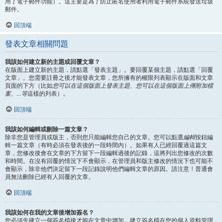
用了電子郵件功能）。這主要是為了防止匿名使用者利用電子郵件系統發送垃圾
郵件。
回頂端
發表文章相關問題
我該如何建立新的主題或回覆文章？
在版面上建立新的主題，請點選「發表主題」。要回覆某個主題，請點選「回覆
文章」。您需要註冊之後才能發表文章，您所擁有的權限列表顯示在版面和文章
頁面的下方（比如
您可以在這個版面上發表主題、您可以在這個版面上傳附加檔
案、...等
這樣的列表）。
回頂端
我該如何編輯或刪除一篇文章？
除非您是管理員或版主，否則您只能編輯您自己的文章。您可以點選
編輯
按鈕編
輯一篇文章（有時必須在發表後的一段時間內）。如果有人已經回覆過這篇文
章，您修改後會在文章的下方留下一段編輯過後的記錄，這將列出您修改的次數
和時間。在沒有回覆的情況下不會顯示，在管理員和版主修改的情況下也可能不
會顯示，除非他們決定留下一段記錄說明他們編輯文章的原因。請注意！普通會
員無法刪除已經有人回覆的文章。
回頂端
我該如何在我的文章後增加簽名？
您必須先建立一個簽名檔後才能在文章中增加，建立簽名檔在您的個人資料管理