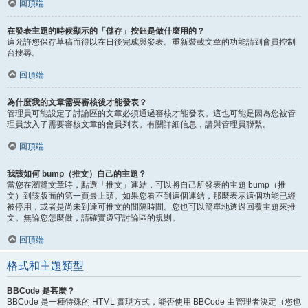
回頂端
在發表主題的時候顯示的「儲存」按鈕是做什麼用的？
這允許您保存草稿而得以在日後完成與發表。重新裝載文章的功能請到會員控制
台搜尋。
回頂端
為什麼我的文章需要審核後才能發表？
管理員可能設定了討論區的文章必須通過審核才能發表。這也可能是因為您被管
理員放入了需要審核文章的會員列表。有關詳細信息，請與管理員聯繫。
回頂端
我該如何 bump（推文）自己的主題？
當您在瀏覽文章時，點選「推文」連結，可以將自己所發表的主題 bump（推
文）到該版面的第一頁最上頭。如果您看不到這個連結，那麼表示這個功能已經
被停用，或者是尚未到達可推文的間隔時間。您也可以簡單地透過回覆主題來推
文。無論您怎麼做，請確實遵守討論區的規則。
回頂端
格式和主題類型
BBCode 是甚麼？
BBCode 是一種特殊的 HTML 實現方式，能否使用 BBCode 由管理者決定（您也