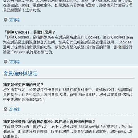
登入時勾選
記得我
。若您在共用的電腦上登入討論區，則不建議您這麼做，例如
在圖書館、網咖、電腦教室等。如果您沒有看到這個選項，那麼表示討論區管理
員已經關閉了這項功能。
回頂端
「刪除 Cookies」是做什麼用？
「刪除 Cookies」是指刪除所有在討論區所建立的 Cookies。這些 Cookies 保留
您在討論區上的認證和登入狀態。如果它們已經被討論區管理員啟用，Cookies
還可以提供如讀出跟踪的功能。假如您有登入或登出討論區的問題，那麼刪除討
論區 Cookies 或許是有幫助的。
回頂端
會員偏好與設定
我要如何更改我的設定？
您的所有設定（如果您是註冊會員）都儲存在資料庫中。要修改它們，請訪問會
員控制台；點選討論區上方的會員名稱，會找到這個連結。您可以在會員控制台
中更改您的各種偏好設定。
回頂端
我要如何讓自己的會員名稱不出現在線上會員列表裡頭？
在會員控制台的「偏好設定」底下，您可以找到
隱藏我的線上狀態
選項，啟用這
個選項，那麼將只有管理員、版主和您自己能看到您的上線狀態。您將會顯示為
隱形會員。