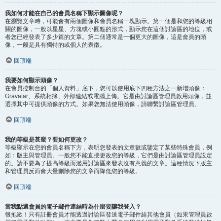
我如何才能在自己的會員名稱下顯示圖像呢？
在瀏覽文章時，可能會有兩個圖像和會員名稱一塊顯示。第一個是和您的等級相
關的圖像，一般以星星、方塊或小圓點的形式，顯示您在這個討論區的地位，或
者您已經發表了多少篇的文章。第二個通常是一個更大的圖像，這是會員的頭
像，一般是具有獨特的或個人的表徵。
回頂端
我要如何顯示頭像？
在會員控制台的「個人資料」底下，您可以使用底下四種方法之一新增頭像：
Gravatar、系統相簿、外部連結或電腦上傳。它是由討論區管理員啟用頭像，並
選擇其中可提供頭像的方式。如果您無法使用頭像，請聯繫討論區管理員。
回頂端
我的等級是甚麼？要如何更改？
等級顯示在您的會員名稱下方，表明您發表的文章數或鑒定了某些特殊會員，例
如：版主與管理員。一般您不能直接更改您的等級，它們是由討論區管理員設定
的。請不要為了提高等級而濫用討論區來發表沒有意義的文章。這種情況下版主
和管理員反而會大量刪除您的文章而降低您的等級。
回頂端
當我點選會員的電子郵件連結時為什麼要讓我登入？
很抱歉！只有註冊會員才能透過討論區發送電子郵件給其他會員（如果管理員啟