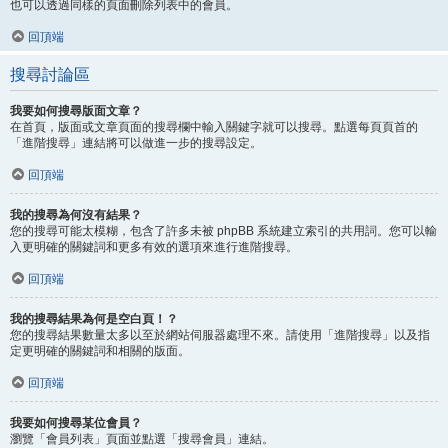
也可以透過同樣的頁面刪除列表中的會員。
回頂端
搜尋討論區
我要如何搜尋版面文章？
在首頁，版面或文章頁面的搜尋欄中輸入關鍵字就可以搜尋。點選每頁頁首的
「進階搜尋」連結將可以做進一步的搜尋設定。
回頂端
我的搜尋為何沒有結果？
您的搜尋可能太模糊，包含了許多未被 phpBB 系統建立索引的共用詞。您可以輸
入更明確的關鍵詞和更多有效的選項來進行進階搜尋。
回頂端
我的搜尋結果為何是空白頁！？
您的搜尋結果數量太多以至於網站伺服器處理不來。請使用「進階搜尋」以及指
定更明確的關鍵詞和相關的版面。
回頂端
我要如何搜尋某位會員？
瀏覽「會員列表」頁面並點選「搜尋會員」連結。