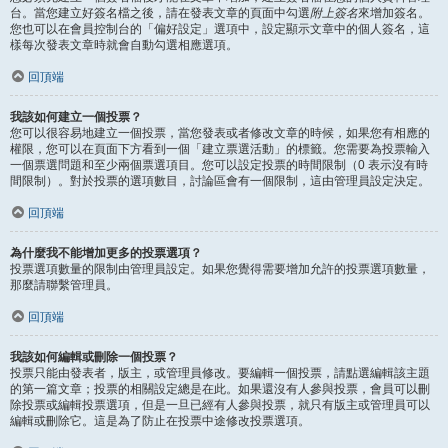
台。當您建立好簽名檔之後，請在發表文章的頁面中勾選
附上簽名
來增加簽名。
您也可以在會員控制台的「偏好設定」選項中，設定顯示文章中的個人簽名，這
樣每次發表文章時就會自動勾選相應選項。
回頂端
我該如何建立一個投票？
您可以很容易地建立一個投票，當您發表或者修改文章的時候，如果您有相應的
權限，您可以在頁面下方看到一個「建立票選活動」的標籤。您需要為投票輸入
一個票選問題和至少兩個票選項目。您可以設定投票的時間限制（0 表示沒有時
間限制）。對於投票的選項數目，討論區會有一個限制，這由管理員設定決定。
回頂端
為什麼我不能增加更多的投票選項？
投票選項數量的限制由管理員設定。如果您覺得需要增加允許的投票選項數量，
那麼請聯繫管理員。
回頂端
我該如何編輯或刪除一個投票？
投票只能由發表者，版主，或管理員修改。要編輯一個投票，請點選編輯該主題
的第一篇文章；投票的相關設定總是在此。如果還沒有人參與投票，會員可以刪
除投票或編輯投票選項，但是一旦已經有人參與投票，就只有版主或管理員可以
編輯或刪除它。這是為了防止在投票中途修改投票選項。