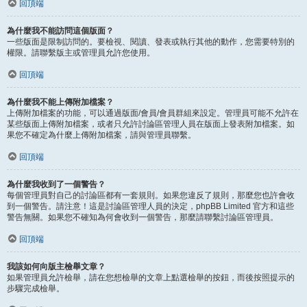
回頂端
為什麼我不能訪問這個版面？
一些版面是限制訪問的。要檢視、閱讀、發表或執行其他的動作，您需要特別的
權限。請聯繫版主或管理員允許您使用。
回頂端
為什麼我不能上傳附加檔案？
上傳附加檔案的功能，可以通過版面/會員/會員群組來設定。管理員可能不允許在
某些版面上傳附加檔案，或者只允許討論區管理人員在版面上發表附加檔案。如
果您不確定為什麼上傳附加檔案，請與管理員聯繫。
回頂端
為什麼我收到了一個警告？
每個管理員對自己的討論區都有一套規則。如果您違反了規則，那麼您也許會收
到一個警告。請注意！這是討論區管理人員的決定，phpBB Limited 官方和這些
警告無關。如果您不確知為何會收到一個警告，那麼請聯繫討論區管理員。
回頂端
我該如何向版主檢舉文章？
如果管理員允許檢舉，請在您想檢舉的文章上點選檢舉的按鈕，而後按照提示的
步驟完成檢舉。