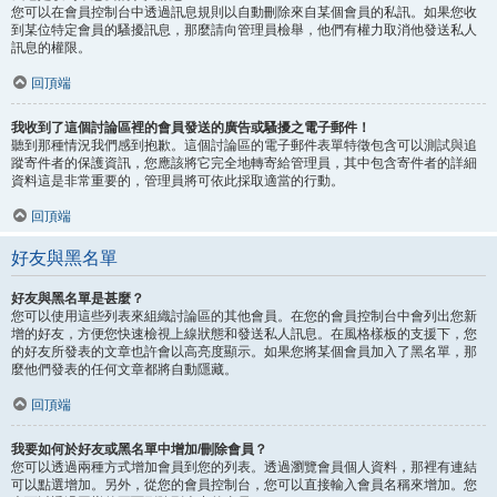
您可以在會員控制台中透過訊息規則以自動刪除來自某個會員的私訊。如果您收
到某位特定會員的騷擾訊息，那麼請向管理員檢舉，他們有權力取消他發送私人
訊息的權限。
回頂端
我收到了這個討論區裡的會員發送的廣告或騷擾之電子郵件！
聽到那種情況我們感到抱歉。這個討論區的電子郵件表單特徵包含可以測試與追
蹤寄件者的保護資訊，您應該將它完全地轉寄給管理員，其中包含寄件者的詳細
資料這是非常重要的，管理員將可依此採取適當的行動。
回頂端
好友與黑名單
好友與黑名單是甚麼？
您可以使用這些列表來組織討論區的其他會員。在您的會員控制台中會列出您新
增的好友，方便您快速檢視上線狀態和發送私人訊息。在風格樣板的支援下，您
的好友所發表的文章也許會以高亮度顯示。如果您將某個會員加入了黑名單，那
麼他們發表的任何文章都將自動隱藏。
回頂端
我要如何於好友或黑名單中增加/刪除會員？
您可以透過兩種方式增加會員到您的列表。透過瀏覽會員個人資料，那裡有連結
可以點選增加。另外，從您的會員控制台，您可以直接輸入會員名稱來增加。您