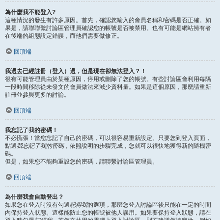
為什麼我不能登入?
這種情況的發生有許多原因。首先，確認您輸入的會員名稱和密碼是否正確。如
果是，請聯聯繫討論區管理員確認您的帳號是否被禁用。也有可能是網站擁有者
在後端的組態設定錯誤，而他們需要做修正。
回頂端
我過去已經註冊（登入）過，但是現在卻無法登入？！
很有可能管理員由於某種原因，停用或刪除了您的帳號。有些討論區會利用每隔
一段時間移除從未發文的會員做法來減少資料量。如果是這個原因，那麼請重新
註冊並參與更多的討論。
回頂端
我忘記了我的密碼！
不必慌張！當您忘記了自己的密碼，可以很容易重新設定。只要您到登入頁面，
點選
我忘記了我的密碼
，依照說明的步驟完成，您就可以很快地獲得新的隨機密
碼。
但是，如果您不能夠重設您的密碼，請聯繫討論區管理員。
回頂端
為什麼我會自動登出？
如果您在登入時沒有勾選
記得我
的選項，那麼您登入討論區後只能在一定的時間
內保持登入狀態。這樣能防止您的帳號被他人誤用。如果要保持登入狀態，請在