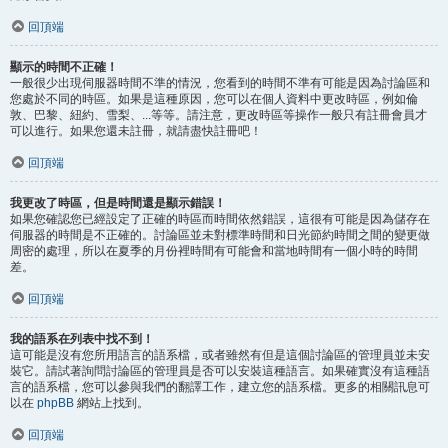
回頂端
顯示的時間不正確！
一般很少出現伺服器時間不準的情況，您看到的時間不準有可能是因為討論區和
您處於不同的時區。如果是這種原因，您可以在個人資料中更改時區，例如倫
敦、巴黎、紐約、雪梨、...等等。請注意，更改時區等操作一般只有註冊會員才
可以進行。如果您還未註冊，就請盡快註冊吧！
回頂端
我更改了時區，但是時間還是顯示錯誤！
如果您確認您已經設定了正確的時區而時間依然錯誤，這很有可能是因為儲存在
伺服器的時間是不正確的。討論區並未對標準時間和日光節約時間之間的變更做
周密的處理，所以在夏季的月份裡時間有可能會和當地時間有一個小時的時間
差。
回頂端
我的語系在列表中找不到！
這可能是沒有您所用語言的語系檔，或者雖然有但是這個討論區的管理員並未安
裝它。請試著詢問討論區的管理員是否可以安裝這種語言。如果確實沒有這種語
言的語系檔，您可以參與我們的翻譯工作，建立您的語系檔。更多的相關訊息可
以在
phpBB
網站上找到。
回頂端