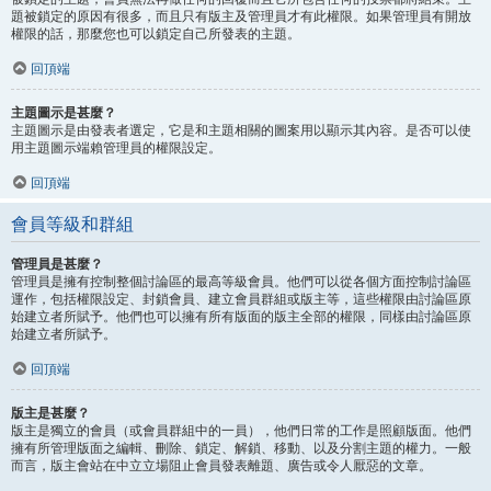
題被鎖定的原因有很多，而且只有版主及管理員才有此權限。如果管理員有開放
權限的話，那麼您也可以鎖定自己所發表的主題。
回頂端
主題圖示是甚麼？
主題圖示是由發表者選定，它是和主題相關的圖案用以顯示其內容。是否可以使
用主題圖示端賴管理員的權限設定。
回頂端
會員等級和群組
管理員是甚麼？
管理員是擁有控制整個討論區的最高等級會員。他們可以從各個方面控制討論區
運作，包括權限設定、封鎖會員、建立會員群組或版主等，這些權限由討論區原
始建立者所賦予。他們也可以擁有所有版面的版主全部的權限，同樣由討論區原
始建立者所賦予。
回頂端
版主是甚麼？
版主是獨立的會員（或會員群組中的一員），他們日常的工作是照顧版面。他們
擁有所管理版面之編輯、刪除、鎖定、解鎖、移動、以及分割主題的權力。一般
而言，版主會站在中立立場阻止會員發表離題、廣告或令人厭惡的文章。