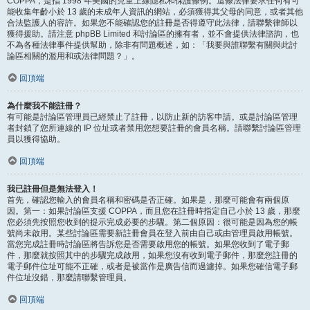
COPPA，是指 1998 年美國的兒童上線隱私和保護條例。這條法律要求任何有可
能收集年齡小於 13 歲的未成年人資訊的網站，必須獲得其父母的同意，或者其他
合法監護人的容許。如果您不能確認您的註冊是否得遵守此法律，請聯繫律師以
獲得援助。請注意 phpBB Limited 和討論區的擁有者，並不會提供法律諮詢，也
不為各種法律事件提供幫助，除非有問題概述，如：「我要與誰聯繫有關與此討
論區相關的濫用和或法律問題？」。
回頂端
為什麼我不能註冊？
有可能是討論區管理員已經禁止了註冊，以防止新的訪客申請。或是討論區管理
者封鎖了您所連線的 IP 位址或者禁用您想要註冊的會員名稱。請聯繫討論區管理
員以獲得協助。
回頂端
我已註冊但是無法登入！
首先，確認您輸入的會員名稱和密碼是否正確。如果是，那麼可能會有兩個原
因。第一：如果討論區支援 COPPA，而且您在註冊時指定自己小於 13 歲，那麼
您必須先按照您收到的提示完成必要的步驟。第二個原因：很可能是因為您的帳
號尚未啟用。某些討論區需要新註冊會員在登入前由自己或由管理員啟用帳號。
當您完成註冊時討論區將告訴您是否需要啟用您的帳號。如果您收到了電子郵
件，那麼就按照其中的步驟完成啟用，如果您沒有收到電子郵件，那麼您註冊的
電子郵件位址可能不正確，或者是被當作是廣告信而過濾掉。如果您確信電子郵
件位址沒錯，那麼請聯繫管理員。
回頂端