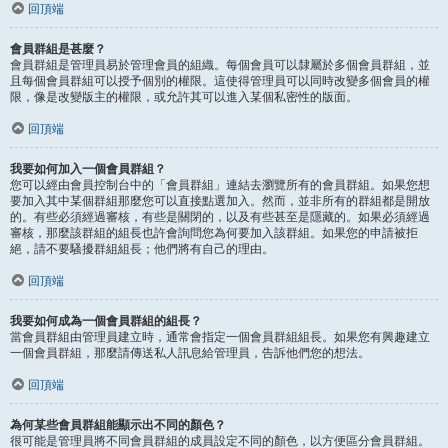
回頂端
會員群組是甚麼？
會員群組是管理員易於管理會員的組織。每個會員可以隸屬於多個會員群組，並
且每個會員群組可以授予個別的權限。這使得管理員可以同時改變多個會員的權
限，像是改變版主的權限，或允許其可以進入某個私密性的版面。
回頂端
我要如何加入一個會員群組？
您可以經由會員控制台中的「會員群組」連結去瀏覽所有的會員群組。如果您想
要加入其中某個群組那麼您可以直接點選加入。然而，並非所有的群組都是開放
的。有些必須經過審核，有些是關閉的，以及有些甚至是隱藏的。如果必須經過
審核，那麼該群組的組長也許會詢問您為何要加入該群組。如果您的申請被拒
絕，請不要騷擾群組組長；他們將有自己的理由。
回頂端
我要如何成為一個會員群組的組長？
當會員群組由管理員建立時，通常會指定一個會員群組組長。如果您有興趣建立
一個會員群組，那麼請傳送私人訊息給管理員，告訴他們您的想法。
回頂端
為何某些會員群組能顯示出不同的顏色？
很可能是管理員將不同會員群組的成員設定不同的顏色，以方便區分會員群組。