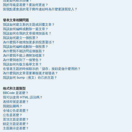
我要如何顯示頭像？
我的等級是甚麼？要如何更改？
當我點選會員的電子郵件連結時為什麼要讓我登入？
發表文章相關問題
我該如何建立新的主題或回覆文章？
我該如何編輯或刪除一篇文章？
我該如何在我的文章後增加簽名？
我該如何建立一個投票？
為什麼我不能增加更多的投票選項？
我該如何編輯或刪除一個投票？
為什麼我不能訪問這個版面？
為什麼我不能上傳附加檔案？
為什麼我收到了一個警告？
我該如何向版主檢舉文章？
在發表主題的時候顯示的「儲存」按鈕是做什麼用的？
為什麼我的文章需要審核後才能發表？
我該如何 bump（推文）自己的主題？
格式和主題類型
BBCode 是甚麼？
我可以使用 HTML 語法嗎？
表情符號是甚麼？
我能貼圖嗎？
全域公告是甚麼？
公告是甚麼？
置頂主題是甚麼？
鎖定主題是甚麼？
主題圖示是甚麼？