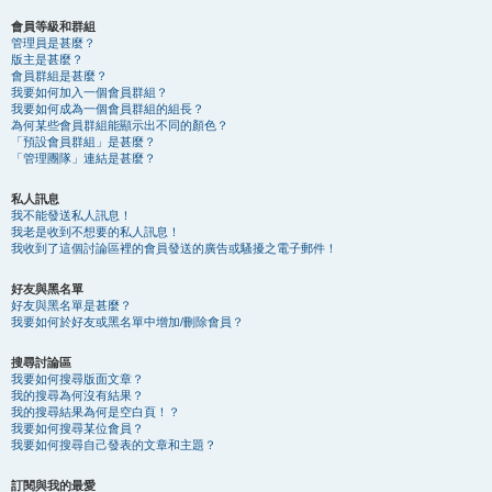
會員等級和群組
管理員是甚麼？
版主是甚麼？
會員群組是甚麼？
我要如何加入一個會員群組？
我要如何成為一個會員群組的組長？
為何某些會員群組能顯示出不同的顏色？
「預設會員群組」是甚麼？
「管理團隊」連結是甚麼？
私人訊息
我不能發送私人訊息！
我老是收到不想要的私人訊息！
我收到了這個討論區裡的會員發送的廣告或騷擾之電子郵件！
好友與黑名單
好友與黑名單是甚麼？
我要如何於好友或黑名單中增加/刪除會員？
搜尋討論區
我要如何搜尋版面文章？
我的搜尋為何沒有結果？
我的搜尋結果為何是空白頁！？
我要如何搜尋某位會員？
我要如何搜尋自己發表的文章和主題？
訂閱與我的最愛