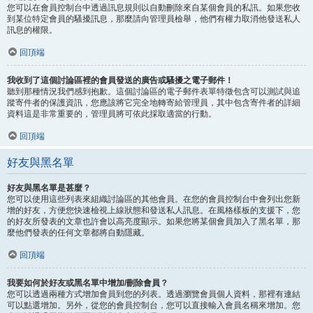
您可以在會員控制台中透過訊息規則以自動刪除來自某個會員的私訊。如果您收
到某位特定會員的騷擾訊息，那麼請向管理員檢舉，他們有權力取消他發送私人
訊息的權限。
回頂端
我收到了這個討論區裡的會員發送的廣告或騷擾之電子郵件！
聽到那種情況我們感到抱歉。這個討論區的電子郵件表單特徵包含可以測試與追
蹤寄件者的保護資訊，您應該將它完全地轉寄給管理員，其中包含寄件者的詳細
資料這是非常重要的，管理員將可依此採取適當的行動。
回頂端
好友與黑名單
好友與黑名單是甚麼？
您可以使用這些列表來組織討論區的其他會員。在您的會員控制台中會列出您新
增的好友，方便您快速檢視上線狀態和發送私人訊息。在風格樣板的支援下，您
的好友所發表的文章也許會以高亮度顯示。如果您將某個會員加入了黑名單，那
麼他們發表的任何文章都將自動隱藏。
回頂端
我要如何於好友或黑名單中增加/刪除會員？
您可以透過兩種方式增加會員到您的列表。透過瀏覽會員個人資料，那裡有連結
可以點選增加。另外，從您的會員控制台，您可以直接輸入會員名稱來增加。您