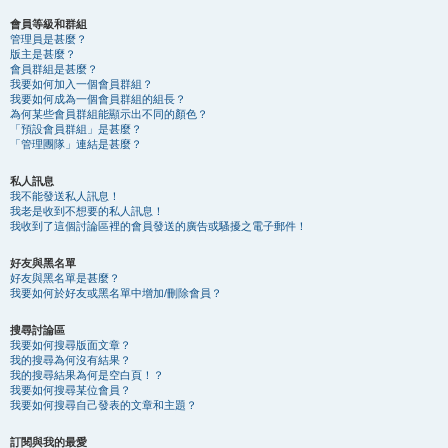
會員等級和群組
管理員是甚麼？
版主是甚麼？
會員群組是甚麼？
我要如何加入一個會員群組？
我要如何成為一個會員群組的組長？
為何某些會員群組能顯示出不同的顏色？
「預設會員群組」是甚麼？
「管理團隊」連結是甚麼？
私人訊息
我不能發送私人訊息！
我老是收到不想要的私人訊息！
我收到了這個討論區裡的會員發送的廣告或騷擾之電子郵件！
好友與黑名單
好友與黑名單是甚麼？
我要如何於好友或黑名單中增加/刪除會員？
搜尋討論區
我要如何搜尋版面文章？
我的搜尋為何沒有結果？
我的搜尋結果為何是空白頁！？
我要如何搜尋某位會員？
我要如何搜尋自己發表的文章和主題？
訂閱與我的最愛