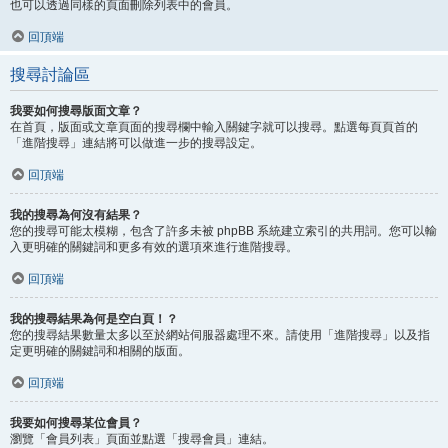
也可以透過同樣的頁面刪除列表中的會員。
回頂端
搜尋討論區
我要如何搜尋版面文章？
在首頁，版面或文章頁面的搜尋欄中輸入關鍵字就可以搜尋。點選每頁頁首的
「進階搜尋」連結將可以做進一步的搜尋設定。
回頂端
我的搜尋為何沒有結果？
您的搜尋可能太模糊，包含了許多未被 phpBB 系統建立索引的共用詞。您可以輸
入更明確的關鍵詞和更多有效的選項來進行進階搜尋。
回頂端
我的搜尋結果為何是空白頁！？
您的搜尋結果數量太多以至於網站伺服器處理不來。請使用「進階搜尋」以及指
定更明確的關鍵詞和相關的版面。
回頂端
我要如何搜尋某位會員？
瀏覽「會員列表」頁面並點選「搜尋會員」連結。