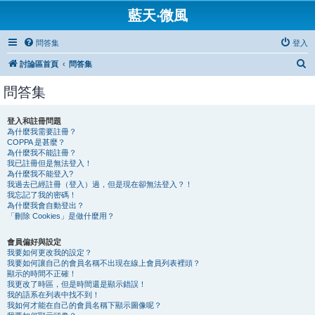
藍天‧微風
問答集
登入
搜
討論區首頁
問答集
尋
問答集
登入和註冊問題
為什麼我需要註冊？
COPPA 是甚麼？
為什麼我不能註冊？
我已註冊但是無法登入！
為什麼我不能登入?
我過去已經註冊（登入）過，但是現在卻無法登入？！
我忘記了我的密碼！
為什麼我會自動登出？
「刪除 Cookies」是做什麼用？
會員偏好與設定
我要如何更改我的設定？
我要如何讓自己的會員名稱不出現在線上會員列表裡頭？
顯示的時間不正確！
我更改了時區，但是時間還是顯示錯誤！
我的語系在列表中找不到！
我如何才能在自己的會員名稱下顯示圖像呢？