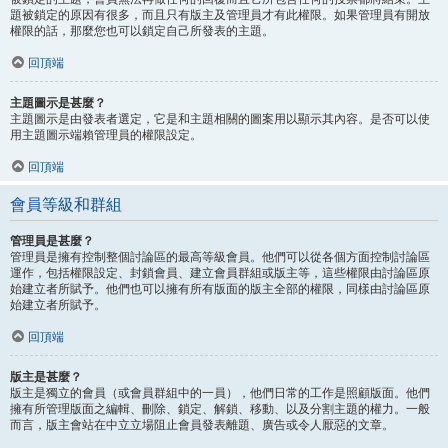
題被鎖定的原因有很多，而且只有版主及管理員才有此權限。如果管理員有開放
權限的話，那麼您也可以鎖定自己所發表的主題。
回頂端
主題圖示是甚麼？
主題圖示是由發表者選定，它是和主題相關的圖案用以顯示其內容。是否可以使
用主題圖示端賴管理員的權限設定。
回頂端
會員等級和群組
管理員是甚麼？
管理員是擁有控制整個討論區的最高等級會員。他們可以從各個方面控制討論區
運作，包括權限設定、封鎖會員、建立會員群組或版主等，這些權限由討論區原
始建立者所賦予。他們也可以擁有所有版面的版主全部的權限，同樣由討論區原
始建立者所賦予。
回頂端
版主是甚麼？
版主是獨立的會員（或會員群組中的一員），他們日常的工作是照顧版面。他們
擁有所管理版面之編輯、刪除、鎖定、解鎖、移動、以及分割主題的權力。一般
而言，版主會站在中立立場阻止會員發表離題、廣告或令人厭惡的文章。