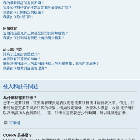
我的最愛與訂閱有何不同？
我要如何對特定的主題設定我的最愛或訂閱？
我要如何訂閱特定的版面？
我要如何取消訂閱？
附加檔案
這個討論區允許上傳甚麼類型的附加檔案？
我要如何找到所有我已上傳的附加檔案？
phpBB 問題
誰寫了這個討論區程式？
為何沒有我需要的功能？
關於這個討論區上的濫用或法律上的相關事務，我該向誰反映？
我要如何聯繫討論區管理員？
登入和註冊問題
為什麼我需要註冊？
您不一定要註冊，這要看管理員是否設定您需要註冊後才能發表文章。但是，註
冊將給您更多不同於訪客的權限，例如設定頭像、收發私人訊息、收發 電子郵件
以及申請加入會員群組、...等。註冊只需要花您少許時間，所以建議您註冊。
回頂端
COPPA 是甚麼？