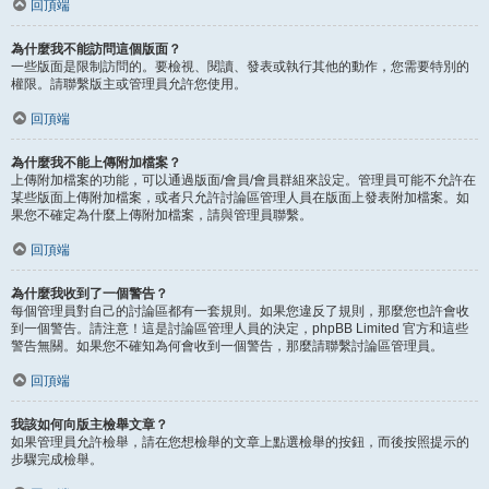
回頂端
為什麼我不能訪問這個版面？
一些版面是限制訪問的。要檢視、閱讀、發表或執行其他的動作，您需要特別的
權限。請聯繫版主或管理員允許您使用。
回頂端
為什麼我不能上傳附加檔案？
上傳附加檔案的功能，可以通過版面/會員/會員群組來設定。管理員可能不允許在
某些版面上傳附加檔案，或者只允許討論區管理人員在版面上發表附加檔案。如
果您不確定為什麼上傳附加檔案，請與管理員聯繫。
回頂端
為什麼我收到了一個警告？
每個管理員對自己的討論區都有一套規則。如果您違反了規則，那麼您也許會收
到一個警告。請注意！這是討論區管理人員的決定，phpBB Limited 官方和這些
警告無關。如果您不確知為何會收到一個警告，那麼請聯繫討論區管理員。
回頂端
我該如何向版主檢舉文章？
如果管理員允許檢舉，請在您想檢舉的文章上點選檢舉的按鈕，而後按照提示的
步驟完成檢舉。