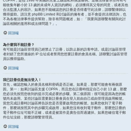
COPPA，是指 1998 年美國的兒童上線隱私和保護條例。這條法律要求任何有可
能收集年齡小於 13 歲的未成年人資訊的網站，必須獲得其父母的同意，或者其他
合法監護人的容許。如果您不能確認您的註冊是否得遵守此法律，請聯繫律師以
獲得援助。請注意 phpBB Limited 和討論區的擁有者，並不會提供法律諮詢，也
不為各種法律事件提供幫助，除非有問題概述，如：「我要與誰聯繫有關與此討
論區相關的濫用和或法律問題？」。
回頂端
為什麼我不能註冊？
有可能是討論區管理員已經禁止了註冊，以防止新的訪客申請。或是討論區管理
者封鎖了您所連線的 IP 位址或者禁用您想要註冊的會員名稱。請聯繫討論區管理
員以獲得協助。
回頂端
我已註冊但是無法登入！
首先，確認您輸入的會員名稱和密碼是否正確。如果是，那麼可能會有兩個原
因。第一：如果討論區支援 COPPA，而且您在註冊時指定自己小於 13 歲，那麼
您必須先按照您收到的提示完成必要的步驟。第二個原因：很可能是因為您的帳
號尚未啟用。某些討論區需要新註冊會員在登入前由自己或由管理員啟用帳號。
當您完成註冊時討論區將告訴您是否需要啟用您的帳號。如果您收到了電子郵
件，那麼就按照其中的步驟完成啟用，如果您沒有收到電子郵件，那麼您註冊的
電子郵件位址可能不正確，或者是被當作是廣告信而過濾掉。如果您確信電子郵
件位址沒錯，那麼請聯繫管理員。
回頂端