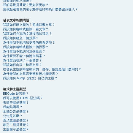
我要如何顯示頭像？
我的等級是甚麼？要如何更改？
當我點選會員的電子郵件連結時為什麼要讓我登入？
發表文章相關問題
我該如何建立新的主題或回覆文章？
我該如何編輯或刪除一篇文章？
我該如何在我的文章後增加簽名？
我該如何建立一個投票？
為什麼我不能增加更多的投票選項？
我該如何編輯或刪除一個投票？
為什麼我不能訪問這個版面？
為什麼我不能上傳附加檔案？
為什麼我收到了一個警告？
我該如何向版主檢舉文章？
在發表主題的時候顯示的「儲存」按鈕是做什麼用的？
為什麼我的文章需要審核後才能發表？
我該如何 bump（推文）自己的主題？
格式和主題類型
BBCode 是甚麼？
我可以使用 HTML 語法嗎？
表情符號是甚麼？
我能貼圖嗎？
全域公告是甚麼？
公告是甚麼？
置頂主題是甚麼？
鎖定主題是甚麼？
主題圖示是甚麼？