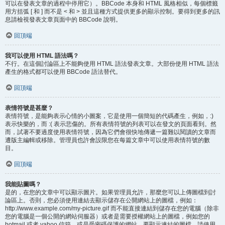
可以在發表文章的過程中停用它）。BBCode 本身和 HTML 風格相似，每個標籤
用方括弧 [ 和 ] 而不是 < 和 > 並且這種方式提供更多的顯示控制。要得到更多的訊
息請檢視發表文章頁面中的 BBCode 說明。
回頂端
我可以使用 HTML 語法嗎？
不行。在這個討論區上不能夠使用 HTML 語法發表文章。大部份使用 HTML 語法
產生的格式都可以使用 BBCode 語法替代。
回頂端
表情符號是甚麼？
表情符號，是能夠表示心情的小圖案，它是使用一個簡短的代碼產生，例如，:)
表示快樂的，而 :( 表示悲傷的。所有表情符號的列表可以在發文的頁面看到。然
而，試著不要過度使用表情符號，因為它們會很快地傳遞一篇難以閱讀的文章而
遭版主編輯或移除。管理員也許會設限您在每篇文章中可以使用表情符號的數
目。
回頂端
我能貼圖嗎？
是的，在您的文章中可以顯示圖片。如果管理員允許，那麼您可以上傳圖檔到討
論區上。否則，您必須使用連結去顯示儲存在公開網站上的圖檔，例如：
http://www.example.com/my-picture.gif 而不能直接連結到儲存在您的電腦（除非
您的電腦是一個公開的網站伺服器）或者是需要授權網站上的圖檔，例如您的
hotmail 或者 yahoo 信箱，或是受密碼保護的網站。要顯示連結的圖檔，請使用