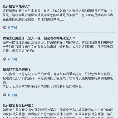
為什麼我不能登入?
這種情況的發生有許多原因。首先，確認您輸入的會員名稱和密碼是否正確。如
果是，請聯聯繫討論區管理員確認您的帳號是否被禁用。也有可能是網站擁有者
在後端的組態設定錯誤，而他們需要做修正。
回頂端
我過去已經註冊（登入）過，但是現在卻無法登入？！
很有可能管理員由於某種原因，停用或刪除了您的帳號。有些討論區會利用每隔
一段時間移除從未發文的會員做法來減少資料量。如果是這個原因，那麼請重新
註冊並參與更多的討論。
回頂端
我忘記了我的密碼！
不必慌張！當您忘記了自己的密碼，可以很容易重新設定。只要您到登入頁面，
點選
我忘記了我的密碼
，依照說明的步驟完成，您就可以很快地獲得新的隨機密
碼。
但是，如果您不能夠重設您的密碼，請聯繫討論區管理員。
回頂端
為什麼我會自動登出？
如果您在登入時沒有勾選
記得我
的選項，那麼您登入討論區後只能在一定的時間
內保持登入狀態。這樣能防止您的帳號被他人誤用。如果要保持登入狀態，請在