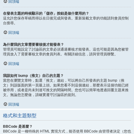
回頂端
在發表主題的時候顯示的「儲存」按鈕是做什麼用的？
這允許您保存草稿而得以在日後完成與發表。重新裝載文章的功能請到會員控制
台搜尋。
回頂端
為什麼我的文章需要審核後才能發表？
管理員可能設定了討論區的文章必須通過審核才能發表。這也可能是因為您被管
理員放入了需要審核文章的會員列表。有關詳細信息，請與管理員聯繫。
回頂端
我該如何 bump（推文）自己的主題？
當您在瀏覽文章時，點選「推文」連結，可以將自己所發表的主題 bump（推
文）到該版面的第一頁最上頭。如果您看不到這個連結，那麼表示這個功能已經
被停用，或者是尚未到達可推文的間隔時間。您也可以簡單地透過回覆主題來推
文。無論您怎麼做，請確實遵守討論區的規則。
回頂端
格式和主題類型
BBCode 是甚麼？
BBCode 是一種特殊的 HTML 實現方式，能否使用 BBCode 由管理者決定（您也