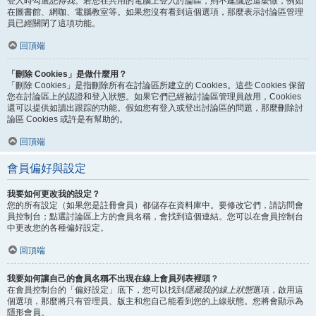
登入時勾選
記得我
。若您在共用的電腦上登入討論區，則不建議您這麼做，例如
在圖書館、網咖、電腦教室等。如果您沒有看到這個選項，那麼表示討論區管理
員已經關閉了這項功能。
回頂端
「刪除 Cookies」是做什麼用？
「刪除 Cookies」是指刪除所有在討論區所建立的 Cookies。這些 Cookies 保留
您在討論區上的認證和登入狀態。如果它們已經被討論區管理員啟用，Cookies
還可以提供如讀出跟踪的功能。假如您有登入或登出討論區的問題，那麼刪除討
論區 Cookies 或許是有幫助的。
回頂端
會員偏好與設定
我要如何更改我的設定？
您的所有設定（如果您是註冊會員）都儲存在資料庫中。要修改它們，請訪問會
員控制台；點選討論區上方的會員名稱，會找到這個連結。您可以在會員控制台
中更改您的各種偏好設定。
回頂端
我要如何讓自己的會員名稱不出現在線上會員列表裡頭？
在會員控制台的「偏好設定」底下，您可以找到
隱藏我的線上狀態
選項，啟用這
個選項，那麼將只有管理員、版主和您自己能看到您的上線狀態。您將會顯示為
隱形會員。