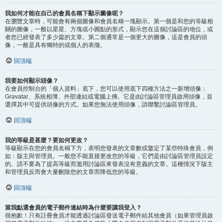
我如何才能在自己的會員名稱下顯示圖像呢？
在瀏覽文章時，可能會有兩個圖像和會員名稱一塊顯示。第一個是和您的等級相
關的圖像，一般以星星、方塊或小圓點的形式，顯示您在這個討論區的地位，或
者您已經發表了多少篇的文章。第二個通常是一個更大的圖像，這是會員的頭
像，一般是具有獨特的或個人的表徵。
回頂端
我要如何顯示頭像？
在會員控制台的「個人資料」底下，您可以使用底下四種方法之一新增頭像：
Gravatar、系統相簿、外部連結或電腦上傳。它是由討論區管理員啟用頭像，並
選擇其中可提供頭像的方式。如果您無法使用頭像，請聯繫討論區管理員。
回頂端
我的等級是甚麼？要如何更改？
等級顯示在您的會員名稱下方，表明您發表的文章數或鑒定了某些特殊會員，例
如：版主與管理員。一般您不能直接更改您的等級，它們是由討論區管理員設定
的。請不要為了提高等級而濫用討論區來發表沒有意義的文章。這種情況下版主
和管理員反而會大量刪除您的文章而降低您的等級。
回頂端
當我點選會員的電子郵件連結時為什麼要讓我登入？
很抱歉！只有註冊會員才能透過討論區發送電子郵件給其他會員（如果管理員啟