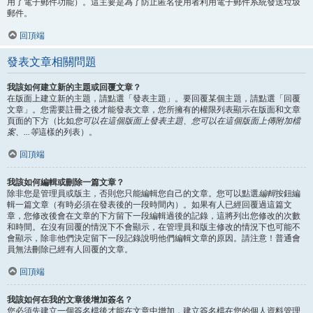
用了電子郵件功能）。這主要是為了防止匿名使用者利用電子郵件系統發送垃圾
郵件。
回頂端
發表文章相關問題
我該如何建立新的主題或回覆文章？
在版面上建立新的主題，請點選「發表主題」。要回覆某個主題，請點選「回覆
文章」。您需要註冊之後才能發表文章，您所擁有的權限列表顯示在版面和文章
頁面的下方（比如
您可以在這個版面上發表主題、您可以在這個版面上傳附加檔
案、...等
這樣的列表）。
回頂端
我該如何編輯或刪除一篇文章？
除非您是管理員或版主，否則您只能編輯您自己的文章。您可以點選
編輯
按鈕編
輯一篇文章（有時必須在發表後的一段時間內）。如果有人已經回覆過這篇文
章，您修改後會在文章的下方留下一段編輯過後的記錄，這將列出您修改的次數
和時間。在沒有回覆的情況下不會顯示，在管理員和版主修改的情況下也可能不
會顯示，除非他們決定留下一段記錄說明他們編輯文章的原因。請注意！普通會
員無法刪除已經有人回覆的文章。
回頂端
我該如何在我的文章後增加簽名？
您必須先建立一個簽名檔後才能在文章中增加，建立簽名檔在您的個人資料管理