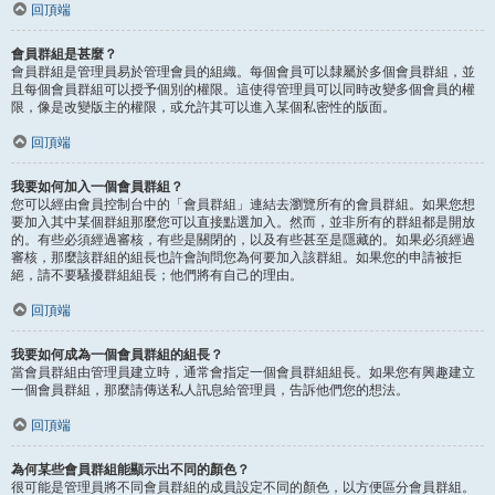
回頂端
會員群組是甚麼？
會員群組是管理員易於管理會員的組織。每個會員可以隸屬於多個會員群組，並
且每個會員群組可以授予個別的權限。這使得管理員可以同時改變多個會員的權
限，像是改變版主的權限，或允許其可以進入某個私密性的版面。
回頂端
我要如何加入一個會員群組？
您可以經由會員控制台中的「會員群組」連結去瀏覽所有的會員群組。如果您想
要加入其中某個群組那麼您可以直接點選加入。然而，並非所有的群組都是開放
的。有些必須經過審核，有些是關閉的，以及有些甚至是隱藏的。如果必須經過
審核，那麼該群組的組長也許會詢問您為何要加入該群組。如果您的申請被拒
絕，請不要騷擾群組組長；他們將有自己的理由。
回頂端
我要如何成為一個會員群組的組長？
當會員群組由管理員建立時，通常會指定一個會員群組組長。如果您有興趣建立
一個會員群組，那麼請傳送私人訊息給管理員，告訴他們您的想法。
回頂端
為何某些會員群組能顯示出不同的顏色？
很可能是管理員將不同會員群組的成員設定不同的顏色，以方便區分會員群組。