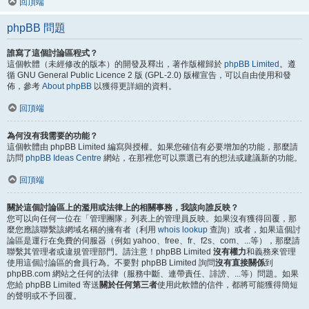
回頂端
phpBB 問題
誰寫了這個討論區程式？
這個軟體（未經修改的版本）的開發及釋出，著作版權歸於
phpBB Limited
。遵
循 GNU General Public Licence 2 版 (GPL-2.0) 版權宣告，可以自由使用和發
佈，參考
About phpBB
以獲得更詳細的資料。
回頂端
為何沒有我需要的功能？
這個軟體由 phpBB Limited 編寫與授權。如果您確信有必要增加的功能，那麼請
訪問
phpBB Ideas Centre
網站，在那裡您可以票選已有的想法或建議新的功能。
回頂端
關於這個討論區上的濫用或法律上的相關事務，我該向誰反映？
您可以向任何一位在「管理團隊」列表上的管理員反映。如果沒有獲得回覆，那
麼您應該聯繫該網域名稱的擁有者（利用
whois lookup
查詢）或者，如果這個討
論區是運行在免費的伺服器（例如 yahoo、free、fr、f2s、com、...等），那麼請
聯繫其管理者或違規管理部門。請注意！phpBB Limited
沒有權力
和義務來管理
使用這個討論區的會員行為。不要對 phpBB Limited 詢問
沒有直接關係
到
phpBB.com 網站之任何的法律（服務中斷、連帶責任、誹謗、...等）問題。如果
您給 phpBB Limited 寄送
關於任何第三者
使用此軟體的信件，都將可能獲得簡短
的聲明或不予回覆。