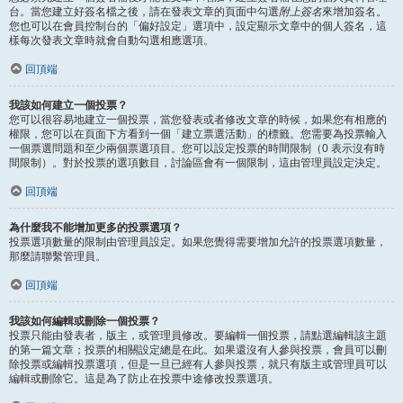
台。當您建立好簽名檔之後，請在發表文章的頁面中勾選
附上簽名
來增加簽名。
您也可以在會員控制台的「偏好設定」選項中，設定顯示文章中的個人簽名，這
樣每次發表文章時就會自動勾選相應選項。
回頂端
我該如何建立一個投票？
您可以很容易地建立一個投票，當您發表或者修改文章的時候，如果您有相應的
權限，您可以在頁面下方看到一個「建立票選活動」的標籤。您需要為投票輸入
一個票選問題和至少兩個票選項目。您可以設定投票的時間限制（0 表示沒有時
間限制）。對於投票的選項數目，討論區會有一個限制，這由管理員設定決定。
回頂端
為什麼我不能增加更多的投票選項？
投票選項數量的限制由管理員設定。如果您覺得需要增加允許的投票選項數量，
那麼請聯繫管理員。
回頂端
我該如何編輯或刪除一個投票？
投票只能由發表者，版主，或管理員修改。要編輯一個投票，請點選編輯該主題
的第一篇文章；投票的相關設定總是在此。如果還沒有人參與投票，會員可以刪
除投票或編輯投票選項，但是一旦已經有人參與投票，就只有版主或管理員可以
編輯或刪除它。這是為了防止在投票中途修改投票選項。