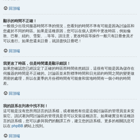
回頂端
顯示的時間不正確！
一般很少出現伺服器時間不準的情況，您看到的時間不準有可能是因為討論區和
您處於不同的時區。如果是這種原因，您可以在個人資料中更改時區，例如倫
敦、巴黎、紐約、雪梨、...等等。請注意，更改時區等操作一般只有註冊會員才
可以進行。如果您還未註冊，就請盡快註冊吧！
回頂端
我更改了時區，但是時間還是顯示錯誤！
如果您確認您已經設定了正確的時區而時間依然錯誤，這很有可能是因為儲存在
伺服器的時間是不正確的。討論區並未對標準時間和日光節約時間之間的變更做
周密的處理，所以在夏季的月份裡時間有可能會和當地時間有一個小時的時間
差。
回頂端
我的語系在列表中找不到！
這可能是沒有您所用語言的語系檔，或者雖然有但是這個討論區的管理員並未安
裝它。請試著詢問討論區的管理員是否可以安裝這種語言。如果確實沒有這種語
言的語系檔，您可以參與我們的翻譯工作，建立您的語系檔。更多的相關訊息可
以在
phpBB
網站上找到。
回頂端