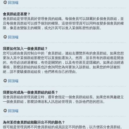
回頂端
會員群組是甚麼？
會員群組是管理員易於管理會員的組織。每個會員可以隸屬於多個會員群組，並
且每個會員群組可以授予個別的權限。這使得管理員可以同時改變多個會員的權
限，像是改變版主的權限，或允許其可以進入某個私密性的版面。
回頂端
我要如何加入一個會員群組？
您可以經由會員控制台中的「會員群組」連結去瀏覽所有的會員群組。如果您想
要加入其中某個群組那麼您可以直接點選加入。然而，並非所有的群組都是開放
的。有些必須經過審核，有些是關閉的，以及有些甚至是隱藏的。如果必須經過
審核，那麼該群組的組長也許會詢問您為何要加入該群組。如果您的申請被拒
絕，請不要騷擾群組組長；他們將有自己的理由。
回頂端
我要如何成為一個會員群組的組長？
當會員群組由管理員建立時，通常會指定一個會員群組組長。如果您有興趣建立
一個會員群組，那麼請傳送私人訊息給管理員，告訴他們您的想法。
回頂端
為何某些會員群組能顯示出不同的顏色？
很可能是管理員將不同會員群組的成員設定不同的顏色，以方便區分會員群組。