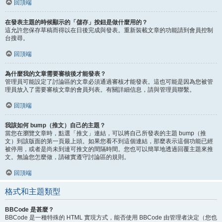
回頂端
在發表主題的時候顯示的「儲存」按鈕是做什麼用的？
這允許您保存草稿而得以在日後完成與發表。重新裝載文章的功能請到會員控制
台搜尋。
回頂端
為什麼我的文章需要審核後才能發表？
管理員可能設定了討論區的文章必須通過審核才能發表。這也可能是因為您被管
理員放入了需要審核文章的會員列表。有關詳細信息，請與管理員聯繫。
回頂端
我該如何 bump（推文）自己的主題？
當您在瀏覽文章時，點選「推文」連結，可以將自己所發表的主題 bump（推
文）到該版面的第一頁最上頭。如果您看不到這個連結，那麼表示這個功能已經
被停用，或者是尚未到達可推文的間隔時間。您也可以簡單地透過回覆主題來推
文。無論您怎麼做，請確實遵守討論區的規則。
回頂端
格式和主題類型
BBCode 是甚麼？
BBCode 是一種特殊的 HTML 實現方式，能否使用 BBCode 由管理者決定（您也