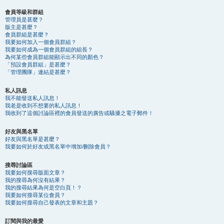
會員等級和群組
管理員是甚麼？
版主是甚麼？
會員群組是甚麼？
我要如何加入一個會員群組？
我要如何成為一個會員群組的組長？
為何某些會員群組能顯示出不同的顏色？
「預設會員群組」是甚麼？
「管理團隊」連結是甚麼？
私人訊息
我不能發送私人訊息！
我老是收到不想要的私人訊息！
我收到了這個討論區裡的會員發送的廣告或騷擾之電子郵件！
好友與黑名單
好友與黑名單是甚麼？
我要如何於好友或黑名單中增加/刪除會員？
搜尋討論區
我要如何搜尋版面文章？
我的搜尋為何沒有結果？
我的搜尋結果為何是空白頁！？
我要如何搜尋某位會員？
我要如何搜尋自己發表的文章和主題？
訂閱與我的最愛