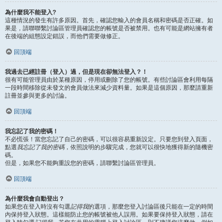
為什麼我不能登入?
這種情況的發生有許多原因。首先，確認您輸入的會員名稱和密碼是否正確。如
果是，請聯聯繫討論區管理員確認您的帳號是否被禁用。也有可能是網站擁有者
在後端的組態設定錯誤，而他們需要做修正。
回頂端
我過去已經註冊（登入）過，但是現在卻無法登入？！
很有可能管理員由於某種原因，停用或刪除了您的帳號。有些討論區會利用每隔
一段時間移除從未發文的會員做法來減少資料量。如果是這個原因，那麼請重新
註冊並參與更多的討論。
回頂端
我忘記了我的密碼！
不必慌張！當您忘記了自己的密碼，可以很容易重新設定。只要您到登入頁面，
點選
我忘記了我的密碼
，依照說明的步驟完成，您就可以很快地獲得新的隨機密
碼。
但是，如果您不能夠重設您的密碼，請聯繫討論區管理員。
回頂端
為什麼我會自動登出？
如果您在登入時沒有勾選
記得我
的選項，那麼您登入討論區後只能在一定的時間
內保持登入狀態。這樣能防止您的帳號被他人誤用。如果要保持登入狀態，請在