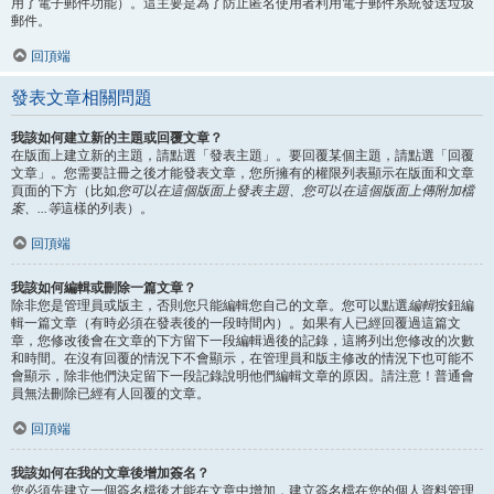
用了電子郵件功能）。這主要是為了防止匿名使用者利用電子郵件系統發送垃圾
郵件。
回頂端
發表文章相關問題
我該如何建立新的主題或回覆文章？
在版面上建立新的主題，請點選「發表主題」。要回覆某個主題，請點選「回覆
文章」。您需要註冊之後才能發表文章，您所擁有的權限列表顯示在版面和文章
頁面的下方（比如
您可以在這個版面上發表主題、您可以在這個版面上傳附加檔
案、...等
這樣的列表）。
回頂端
我該如何編輯或刪除一篇文章？
除非您是管理員或版主，否則您只能編輯您自己的文章。您可以點選
編輯
按鈕編
輯一篇文章（有時必須在發表後的一段時間內）。如果有人已經回覆過這篇文
章，您修改後會在文章的下方留下一段編輯過後的記錄，這將列出您修改的次數
和時間。在沒有回覆的情況下不會顯示，在管理員和版主修改的情況下也可能不
會顯示，除非他們決定留下一段記錄說明他們編輯文章的原因。請注意！普通會
員無法刪除已經有人回覆的文章。
回頂端
我該如何在我的文章後增加簽名？
您必須先建立一個簽名檔後才能在文章中增加，建立簽名檔在您的個人資料管理