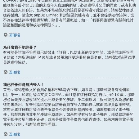
COPPA，是指 1998 年美國的兒童上線隱私和保護條例。這條法律要求任何有可
能收集年齡小於 13 歲的未成年人資訊的網站，必須獲得其父母的同意，或者其他
合法監護人的容許。如果您不能確認您的註冊是否得遵守此法律，請聯繫律師以
獲得援助。請注意 phpBB Limited 和討論區的擁有者，並不會提供法律諮詢，也
不為各種法律事件提供幫助，除非有問題概述，如：「我要與誰聯繫有關與此討
論區相關的濫用和或法律問題？」。
回頂端
為什麼我不能註冊？
有可能是討論區管理員已經禁止了註冊，以防止新的訪客申請。或是討論區管理
者封鎖了您所連線的 IP 位址或者禁用您想要註冊的會員名稱。請聯繫討論區管理
員以獲得協助。
回頂端
我已註冊但是無法登入！
首先，確認您輸入的會員名稱和密碼是否正確。如果是，那麼可能會有兩個原
因。第一：如果討論區支援 COPPA，而且您在註冊時指定自己小於 13 歲，那麼
您必須先按照您收到的提示完成必要的步驟。第二個原因：很可能是因為您的帳
號尚未啟用。某些討論區需要新註冊會員在登入前由自己或由管理員啟用帳號。
當您完成註冊時討論區將告訴您是否需要啟用您的帳號。如果您收到了電子郵
件，那麼就按照其中的步驟完成啟用，如果您沒有收到電子郵件，那麼您註冊的
電子郵件位址可能不正確，或者是被當作是廣告信而過濾掉。如果您確信電子郵
件位址沒錯，那麼請聯繫管理員。
回頂端