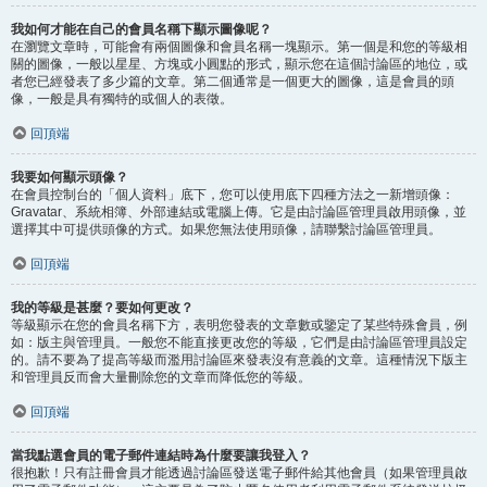
我如何才能在自己的會員名稱下顯示圖像呢？
在瀏覽文章時，可能會有兩個圖像和會員名稱一塊顯示。第一個是和您的等級相
關的圖像，一般以星星、方塊或小圓點的形式，顯示您在這個討論區的地位，或
者您已經發表了多少篇的文章。第二個通常是一個更大的圖像，這是會員的頭
像，一般是具有獨特的或個人的表徵。
回頂端
我要如何顯示頭像？
在會員控制台的「個人資料」底下，您可以使用底下四種方法之一新增頭像：
Gravatar、系統相簿、外部連結或電腦上傳。它是由討論區管理員啟用頭像，並
選擇其中可提供頭像的方式。如果您無法使用頭像，請聯繫討論區管理員。
回頂端
我的等級是甚麼？要如何更改？
等級顯示在您的會員名稱下方，表明您發表的文章數或鑒定了某些特殊會員，例
如：版主與管理員。一般您不能直接更改您的等級，它們是由討論區管理員設定
的。請不要為了提高等級而濫用討論區來發表沒有意義的文章。這種情況下版主
和管理員反而會大量刪除您的文章而降低您的等級。
回頂端
當我點選會員的電子郵件連結時為什麼要讓我登入？
很抱歉！只有註冊會員才能透過討論區發送電子郵件給其他會員（如果管理員啟