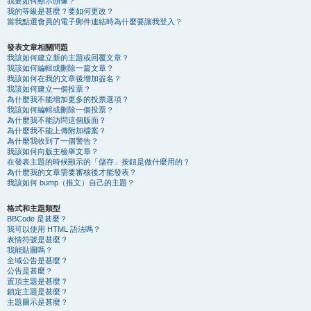
我要如何顯示頭像？
我的等級是甚麼？要如何更改？
當我點選會員的電子郵件連結時為什麼要讓我登入？
發表文章相關問題
我該如何建立新的主題或回覆文章？
我該如何編輯或刪除一篇文章？
我該如何在我的文章後增加簽名？
我該如何建立一個投票？
為什麼我不能增加更多的投票選項？
我該如何編輯或刪除一個投票？
為什麼我不能訪問這個版面？
為什麼我不能上傳附加檔案？
為什麼我收到了一個警告？
我該如何向版主檢舉文章？
在發表主題的時候顯示的「儲存」按鈕是做什麼用的？
為什麼我的文章需要審核後才能發表？
我該如何 bump（推文）自己的主題？
格式和主題類型
BBCode 是甚麼？
我可以使用 HTML 語法嗎？
表情符號是甚麼？
我能貼圖嗎？
全域公告是甚麼？
公告是甚麼？
置頂主題是甚麼？
鎖定主題是甚麼？
主題圖示是甚麼？