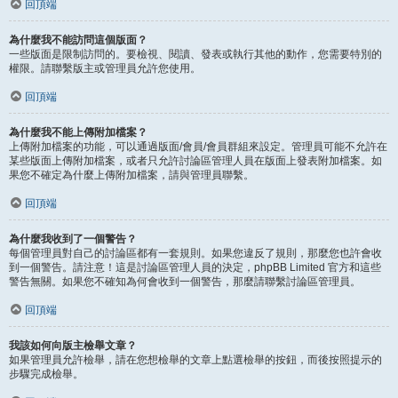
回頂端
為什麼我不能訪問這個版面？
一些版面是限制訪問的。要檢視、閱讀、發表或執行其他的動作，您需要特別的
權限。請聯繫版主或管理員允許您使用。
回頂端
為什麼我不能上傳附加檔案？
上傳附加檔案的功能，可以通過版面/會員/會員群組來設定。管理員可能不允許在
某些版面上傳附加檔案，或者只允許討論區管理人員在版面上發表附加檔案。如
果您不確定為什麼上傳附加檔案，請與管理員聯繫。
回頂端
為什麼我收到了一個警告？
每個管理員對自己的討論區都有一套規則。如果您違反了規則，那麼您也許會收
到一個警告。請注意！這是討論區管理人員的決定，phpBB Limited 官方和這些
警告無關。如果您不確知為何會收到一個警告，那麼請聯繫討論區管理員。
回頂端
我該如何向版主檢舉文章？
如果管理員允許檢舉，請在您想檢舉的文章上點選檢舉的按鈕，而後按照提示的
步驟完成檢舉。