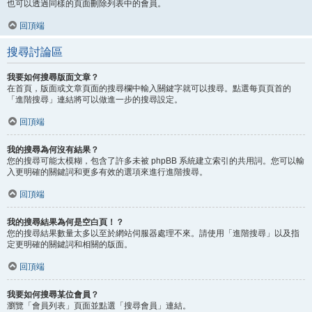
也可以透過同樣的頁面刪除列表中的會員。
回頂端
搜尋討論區
我要如何搜尋版面文章？
在首頁，版面或文章頁面的搜尋欄中輸入關鍵字就可以搜尋。點選每頁頁首的
「進階搜尋」連結將可以做進一步的搜尋設定。
回頂端
我的搜尋為何沒有結果？
您的搜尋可能太模糊，包含了許多未被 phpBB 系統建立索引的共用詞。您可以輸
入更明確的關鍵詞和更多有效的選項來進行進階搜尋。
回頂端
我的搜尋結果為何是空白頁！？
您的搜尋結果數量太多以至於網站伺服器處理不來。請使用「進階搜尋」以及指
定更明確的關鍵詞和相關的版面。
回頂端
我要如何搜尋某位會員？
瀏覽「會員列表」頁面並點選「搜尋會員」連結。