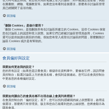
登入時勾選
記得我
。若您在共用的電腦上登入討論區，則不建議您這麼做，例如
在圖書館、網咖、電腦教室等。如果您沒有看到這個選項，那麼表示討論區管理
員已經關閉了這項功能。
回頂端
「刪除 Cookies」是做什麼用？
「刪除 Cookies」是指刪除所有在討論區所建立的 Cookies。這些 Cookies 保留
您在討論區上的認證和登入狀態。如果它們已經被討論區管理員啟用，Cookies
還可以提供如讀出跟踪的功能。假如您有登入或登出討論區的問題，那麼刪除討
論區 Cookies 或許是有幫助的。
回頂端
會員偏好與設定
我要如何更改我的設定？
您的所有設定（如果您是註冊會員）都儲存在資料庫中。要修改它們，請訪問會
員控制台；點選討論區上方的會員名稱，會找到這個連結。您可以在會員控制台
中更改您的各種偏好設定。
回頂端
我要如何讓自己的會員名稱不出現在線上會員列表裡頭？
在會員控制台的「偏好設定」底下，您可以找到
隱藏我的線上狀態
選項，啟用這
個選項，那麼將只有管理員、版主和您自己能看到您的上線狀態。您將會顯示為
隱形會員。