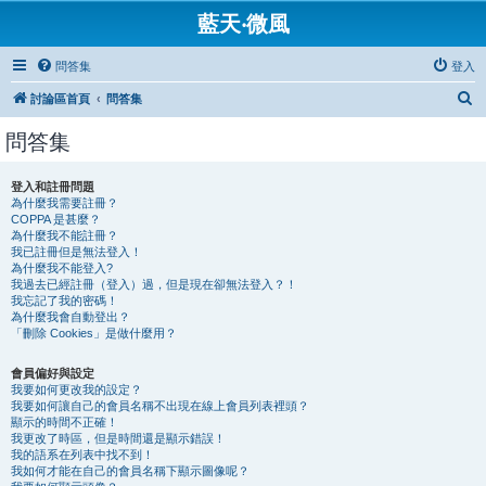
藍天‧微風
問答集
登入
搜
討論區首頁
問答集
尋
問答集
登入和註冊問題
為什麼我需要註冊？
COPPA 是甚麼？
為什麼我不能註冊？
我已註冊但是無法登入！
為什麼我不能登入?
我過去已經註冊（登入）過，但是現在卻無法登入？！
我忘記了我的密碼！
為什麼我會自動登出？
「刪除 Cookies」是做什麼用？
會員偏好與設定
我要如何更改我的設定？
我要如何讓自己的會員名稱不出現在線上會員列表裡頭？
顯示的時間不正確！
我更改了時區，但是時間還是顯示錯誤！
我的語系在列表中找不到！
我如何才能在自己的會員名稱下顯示圖像呢？