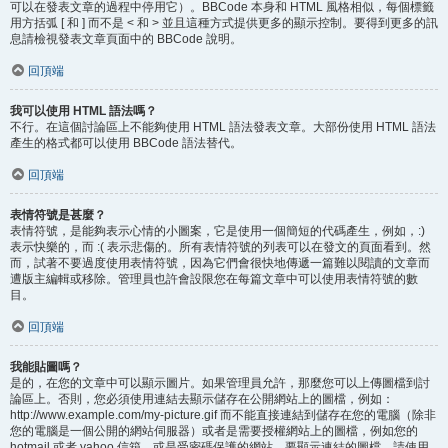
可以在發表文章的過程中停用它）。BBCode 本身和 HTML 風格相似，每個標籤
用方括弧 [ 和 ] 而不是 < 和 > 並且這種方式提供更多的顯示控制。要得到更多的訊
息請檢視發表文章頁面中的 BBCode 說明。
回頂端
我可以使用 HTML 語法嗎？
不行。在這個討論區上不能夠使用 HTML 語法發表文章。大部份使用 HTML 語法
產生的格式都可以使用 BBCode 語法替代。
回頂端
表情符號是甚麼？
表情符號，是能夠表示心情的小圖案，它是使用一個簡短的代碼產生，例如，:)
表示快樂的，而 :( 表示悲傷的。所有表情符號的列表可以在發文的頁面看到。然
而，試著不要過度使用表情符號，因為它們會很快地傳遞一篇難以閱讀的文章而
遭版主編輯或移除。管理員也許會設限您在每篇文章中可以使用表情符號的數
目。
回頂端
我能貼圖嗎？
是的，在您的文章中可以顯示圖片。如果管理員允許，那麼您可以上傳圖檔到討
論區上。否則，您必須使用連結去顯示儲存在公開網站上的圖檔，例如：
http://www.example.com/my-picture.gif 而不能直接連結到儲存在您的電腦（除非
您的電腦是一個公開的網站伺服器）或者是需要授權網站上的圖檔，例如您的
hotmail 或者 yahoo 信箱，或是受密碼保護的網站。要顯示連結的圖檔，請使用