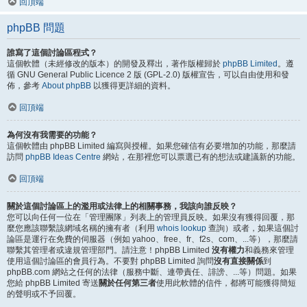
回頂端
phpBB 問題
誰寫了這個討論區程式？
這個軟體（未經修改的版本）的開發及釋出，著作版權歸於
phpBB Limited
。遵
循 GNU General Public Licence 2 版 (GPL-2.0) 版權宣告，可以自由使用和發
佈，參考
About phpBB
以獲得更詳細的資料。
回頂端
為何沒有我需要的功能？
這個軟體由 phpBB Limited 編寫與授權。如果您確信有必要增加的功能，那麼請
訪問
phpBB Ideas Centre
網站，在那裡您可以票選已有的想法或建議新的功能。
回頂端
關於這個討論區上的濫用或法律上的相關事務，我該向誰反映？
您可以向任何一位在「管理團隊」列表上的管理員反映。如果沒有獲得回覆，那
麼您應該聯繫該網域名稱的擁有者（利用
whois lookup
查詢）或者，如果這個討
論區是運行在免費的伺服器（例如 yahoo、free、fr、f2s、com、...等），那麼請
聯繫其管理者或違規管理部門。請注意！phpBB Limited
沒有權力
和義務來管理
使用這個討論區的會員行為。不要對 phpBB Limited 詢問
沒有直接關係
到
phpBB.com 網站之任何的法律（服務中斷、連帶責任、誹謗、...等）問題。如果
您給 phpBB Limited 寄送
關於任何第三者
使用此軟體的信件，都將可能獲得簡短
的聲明或不予回覆。