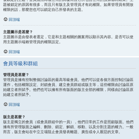
題被鎖定的原因有很多，而且只有版主及管理員才有此權限。如果管理員有開放
權限的話，那麼您也可以鎖定自己所發表的主題。
回頂端
主題圖示是甚麼？
主題圖示是由發表者選定，它是和主題相關的圖案用以顯示其內容。是否可以使
用主題圖示端賴管理員的權限設定。
回頂端
會員等級和群組
管理員是甚麼？
管理員是擁有控制整個討論區的最高等級會員。他們可以從各個方面控制討論區
運作，包括權限設定、封鎖會員、建立會員群組或版主等，這些權限由討論區原
始建立者所賦予。他們也可以擁有所有版面的版主全部的權限，同樣由討論區原
始建立者所賦予。
回頂端
版主是甚麼？
版主是獨立的會員（或會員群組中的一員），他們日常的工作是照顧版面。他們
擁有所管理版面之編輯、刪除、鎖定、解鎖、移動、以及分割主題的權力。一般
而言，版主會站在中立立場阻止會員發表離題、廣告或令人厭惡的文章。