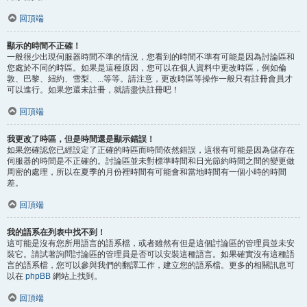
回頂端
顯示的時間不正確！
一般很少出現伺服器時間不準的情況，您看到的時間不準有可能是因為討論區和
您處於不同的時區。如果是這種原因，您可以在個人資料中更改時區，例如倫
敦、巴黎、紐約、雪梨、...等等。請注意，更改時區等操作一般只有註冊會員才
可以進行。如果您還未註冊，就請盡快註冊吧！
回頂端
我更改了時區，但是時間還是顯示錯誤！
如果您確認您已經設定了正確的時區而時間依然錯誤，這很有可能是因為儲存在
伺服器的時間是不正確的。討論區並未對標準時間和日光節約時間之間的變更做
周密的處理，所以在夏季的月份裡時間有可能會和當地時間有一個小時的時間
差。
回頂端
我的語系在列表中找不到！
這可能是沒有您所用語言的語系檔，或者雖然有但是這個討論區的管理員並未安
裝它。請試著詢問討論區的管理員是否可以安裝這種語言。如果確實沒有這種語
言的語系檔，您可以參與我們的翻譯工作，建立您的語系檔。更多的相關訊息可
以在
phpBB
網站上找到。
回頂端