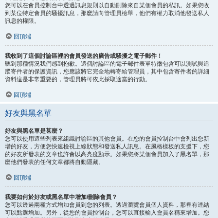
您可以在會員控制台中透過訊息規則以自動刪除來自某個會員的私訊。如果您收
到某位特定會員的騷擾訊息，那麼請向管理員檢舉，他們有權力取消他發送私人
訊息的權限。
回頂端
我收到了這個討論區裡的會員發送的廣告或騷擾之電子郵件！
聽到那種情況我們感到抱歉。這個討論區的電子郵件表單特徵包含可以測試與追
蹤寄件者的保護資訊，您應該將它完全地轉寄給管理員，其中包含寄件者的詳細
資料這是非常重要的，管理員將可依此採取適當的行動。
回頂端
好友與黑名單
好友與黑名單是甚麼？
您可以使用這些列表來組織討論區的其他會員。在您的會員控制台中會列出您新
增的好友，方便您快速檢視上線狀態和發送私人訊息。在風格樣板的支援下，您
的好友所發表的文章也許會以高亮度顯示。如果您將某個會員加入了黑名單，那
麼他們發表的任何文章都將自動隱藏。
回頂端
我要如何於好友或黑名單中增加/刪除會員？
您可以透過兩種方式增加會員到您的列表。透過瀏覽會員個人資料，那裡有連結
可以點選增加。另外，從您的會員控制台，您可以直接輸入會員名稱來增加。您