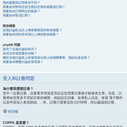
我的最愛與訂閱有何不同？
我要如何對特定的主題設定我的最愛或訂閱？
我要如何訂閱特定的版面？
我要如何取消訂閱？
附加檔案
這個討論區允許上傳甚麼類型的附加檔案？
我要如何找到所有我已上傳的附加檔案？
phpBB 問題
誰寫了這個討論區程式？
為何沒有我需要的功能？
關於這個討論區上的濫用或法律上的相關事務，我該向誰反映？
我要如何聯繫討論區管理員？
登入和註冊問題
為什麼我需要註冊？
您不一定要註冊，這要看管理員是否設定您需要註冊後才能發表文章。但是，註
冊將給您更多不同於訪客的權限，例如設定頭像、收發私人訊息、收發 電子郵件
以及申請加入會員群組、...等。註冊只需要花您少許時間，所以建議您註冊。
回頂端
COPPA 是甚麼？