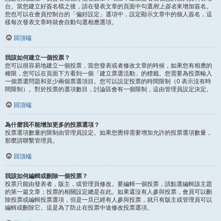
台。當您建立好簽名檔之後，請在發表文章的頁面中勾選
附上簽名
來增加簽名。
您也可以在會員控制台的「偏好設定」選項中，設定顯示文章中的個人簽名，這
樣每次發表文章時就會自動勾選相應選項。
回頂端
我該如何建立一個投票？
您可以很容易地建立一個投票，當您發表或者修改文章的時候，如果您有相應的
權限，您可以在頁面下方看到一個「建立票選活動」的標籤。您需要為投票輸入
一個票選問題和至少兩個票選項目。您可以設定投票的時間限制（0 表示沒有時
間限制）。對於投票的選項數目，討論區會有一個限制，這由管理員設定決定。
回頂端
為什麼我不能增加更多的投票選項？
投票選項數量的限制由管理員設定。如果您覺得需要增加允許的投票選項數量，
那麼請聯繫管理員。
回頂端
我該如何編輯或刪除一個投票？
投票只能由發表者，版主，或管理員修改。要編輯一個投票，請點選編輯該主題
的第一篇文章；投票的相關設定總是在此。如果還沒有人參與投票，會員可以刪
除投票或編輯投票選項，但是一旦已經有人參與投票，就只有版主或管理員可以
編輯或刪除它。這是為了防止在投票中途修改投票選項。