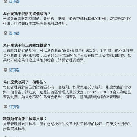
回頂端
為什麼我不能訪問這個版面？
一些版面是限制訪問的。要檢視、閱讀、發表或執行其他的動作，您需要特別的
權限。請聯繫版主或管理員允許您使用。
回頂端
為什麼我不能上傳附加檔案？
上傳附加檔案的功能，可以通過版面/會員/會員群組來設定。管理員可能不允許在
某些版面上傳附加檔案，或者只允許討論區管理人員在版面上發表附加檔案。如
果您不確定為什麼上傳附加檔案，請與管理員聯繫。
回頂端
為什麼我收到了一個警告？
每個管理員對自己的討論區都有一套規則。如果您違反了規則，那麼您也許會收
到一個警告。請注意！這是討論區管理人員的決定，phpBB Limited 官方和這些
警告無關。如果您不確知為何會收到一個警告，那麼請聯繫討論區管理員。
回頂端
我該如何向版主檢舉文章？
如果管理員允許檢舉，請在您想檢舉的文章上點選檢舉的按鈕，而後按照提示的
步驟完成檢舉。