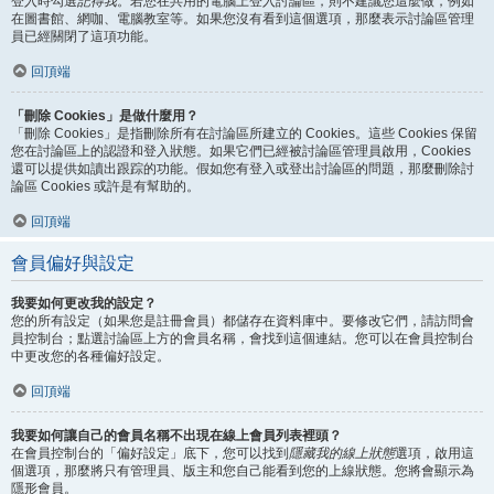
登入時勾選
記得我
。若您在共用的電腦上登入討論區，則不建議您這麼做，例如
在圖書館、網咖、電腦教室等。如果您沒有看到這個選項，那麼表示討論區管理
員已經關閉了這項功能。
回頂端
「刪除 Cookies」是做什麼用？
「刪除 Cookies」是指刪除所有在討論區所建立的 Cookies。這些 Cookies 保留
您在討論區上的認證和登入狀態。如果它們已經被討論區管理員啟用，Cookies
還可以提供如讀出跟踪的功能。假如您有登入或登出討論區的問題，那麼刪除討
論區 Cookies 或許是有幫助的。
回頂端
會員偏好與設定
我要如何更改我的設定？
您的所有設定（如果您是註冊會員）都儲存在資料庫中。要修改它們，請訪問會
員控制台；點選討論區上方的會員名稱，會找到這個連結。您可以在會員控制台
中更改您的各種偏好設定。
回頂端
我要如何讓自己的會員名稱不出現在線上會員列表裡頭？
在會員控制台的「偏好設定」底下，您可以找到
隱藏我的線上狀態
選項，啟用這
個選項，那麼將只有管理員、版主和您自己能看到您的上線狀態。您將會顯示為
隱形會員。