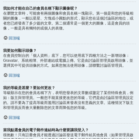
我如何才能在自己的會員名稱下顯示圖像呢？
在瀏覽文章時，可能會有兩個圖像和會員名稱一塊顯示。第一個是和您的等級相
關的圖像，一般以星星、方塊或小圓點的形式，顯示您在這個討論區的地位，或
者您已經發表了多少篇的文章。第二個通常是一個更大的圖像，這是會員的頭
像，一般是具有獨特的或個人的表徵。
回頂端
我要如何顯示頭像？
在會員控制台的「個人資料」底下，您可以使用底下四種方法之一新增頭像：
Gravatar、系統相簿、外部連結或電腦上傳。它是由討論區管理員啟用頭像，並
選擇其中可提供頭像的方式。如果您無法使用頭像，請聯繫討論區管理員。
回頂端
我的等級是甚麼？要如何更改？
等級顯示在您的會員名稱下方，表明您發表的文章數或鑒定了某些特殊會員，例
如：版主與管理員。一般您不能直接更改您的等級，它們是由討論區管理員設定
的。請不要為了提高等級而濫用討論區來發表沒有意義的文章。這種情況下版主
和管理員反而會大量刪除您的文章而降低您的等級。
回頂端
當我點選會員的電子郵件連結時為什麼要讓我登入？
很抱歉！只有註冊會員才能透過討論區發送電子郵件給其他會員（如果管理員啟