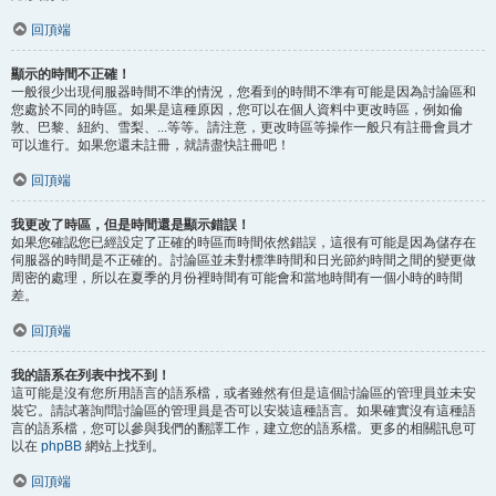
回頂端
顯示的時間不正確！
一般很少出現伺服器時間不準的情況，您看到的時間不準有可能是因為討論區和
您處於不同的時區。如果是這種原因，您可以在個人資料中更改時區，例如倫
敦、巴黎、紐約、雪梨、...等等。請注意，更改時區等操作一般只有註冊會員才
可以進行。如果您還未註冊，就請盡快註冊吧！
回頂端
我更改了時區，但是時間還是顯示錯誤！
如果您確認您已經設定了正確的時區而時間依然錯誤，這很有可能是因為儲存在
伺服器的時間是不正確的。討論區並未對標準時間和日光節約時間之間的變更做
周密的處理，所以在夏季的月份裡時間有可能會和當地時間有一個小時的時間
差。
回頂端
我的語系在列表中找不到！
這可能是沒有您所用語言的語系檔，或者雖然有但是這個討論區的管理員並未安
裝它。請試著詢問討論區的管理員是否可以安裝這種語言。如果確實沒有這種語
言的語系檔，您可以參與我們的翻譯工作，建立您的語系檔。更多的相關訊息可
以在
phpBB
網站上找到。
回頂端