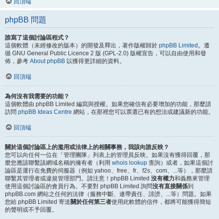
回頂端
phpBB 問題
誰寫了這個討論區程式？
這個軟體（未經修改的版本）的開發及釋出，著作版權歸於
phpBB Limited
。遵
循 GNU General Public Licence 2 版 (GPL-2.0) 版權宣告，可以自由使用和發
佈，參考
About phpBB
以獲得更詳細的資料。
回頂端
為何沒有我需要的功能？
這個軟體由 phpBB Limited 編寫與授權。如果您確信有必要增加的功能，那麼請
訪問
phpBB Ideas Centre
網站，在那裡您可以票選已有的想法或建議新的功能。
回頂端
關於這個討論區上的濫用或法律上的相關事務，我該向誰反映？
您可以向任何一位在「管理團隊」列表上的管理員反映。如果沒有獲得回覆，那
麼您應該聯繫該網域名稱的擁有者（利用
whois lookup
查詢）或者，如果這個討
論區是運行在免費的伺服器（例如 yahoo、free、fr、f2s、com、...等），那麼請
聯繫其管理者或違規管理部門。請注意！phpBB Limited
沒有權力
和義務來管理
使用這個討論區的會員行為。不要對 phpBB Limited 詢問
沒有直接關係
到
phpBB.com 網站之任何的法律（服務中斷、連帶責任、誹謗、...等）問題。如果
您給 phpBB Limited 寄送
關於任何第三者
使用此軟體的信件，都將可能獲得簡短
的聲明或不予回覆。