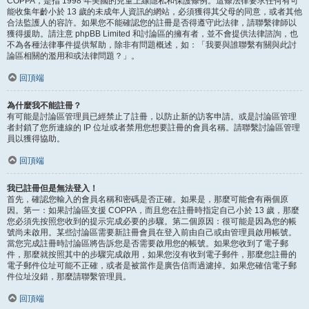
COPPA，是指 1998 年美國的兒童上線隱私和保護條例。這條法律要求任何有可
能收集年齡小於 13 歲的未成年人資訊的網站，必須獲得其父母的同意，或者其他
合法監護人的容許。如果您不能確認您的註冊是否得遵守此法律，請聯繫律師以
獲得援助。請注意 phpBB Limited 和討論區的擁有者，並不會提供法律諮詢，也
不為各種法律事件提供幫助，除非有問題概述，如：「我要與誰聯繫有關與此討
論區相關的濫用和或法律問題？」。
回頂端
為什麼我不能註冊？
有可能是討論區管理員已經禁止了註冊，以防止新的訪客申請。或是討論區管理
者封鎖了您所連線的 IP 位址或者禁用您想要註冊的會員名稱。請聯繫討論區管理
員以獲得協助。
回頂端
我已註冊但是無法登入！
首先，確認您輸入的會員名稱和密碼是否正確。如果是，那麼可能會有兩個原
因。第一：如果討論區支援 COPPA，而且您在註冊時指定自己小於 13 歲，那麼
您必須先按照您收到的提示完成必要的步驟。第二個原因：很可能是因為您的帳
號尚未啟用。某些討論區需要新註冊會員在登入前由自己或由管理員啟用帳號。
當您完成註冊時討論區將告訴您是否需要啟用您的帳號。如果您收到了電子郵
件，那麼就按照其中的步驟完成啟用，如果您沒有收到電子郵件，那麼您註冊的
電子郵件位址可能不正確，或者是被當作是廣告信而過濾掉。如果您確信電子郵
件位址沒錯，那麼請聯繫管理員。
回頂端