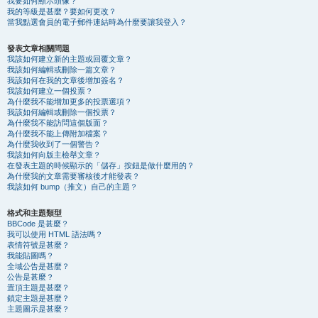
我要如何顯示頭像？
我的等級是甚麼？要如何更改？
當我點選會員的電子郵件連結時為什麼要讓我登入？
發表文章相關問題
我該如何建立新的主題或回覆文章？
我該如何編輯或刪除一篇文章？
我該如何在我的文章後增加簽名？
我該如何建立一個投票？
為什麼我不能增加更多的投票選項？
我該如何編輯或刪除一個投票？
為什麼我不能訪問這個版面？
為什麼我不能上傳附加檔案？
為什麼我收到了一個警告？
我該如何向版主檢舉文章？
在發表主題的時候顯示的「儲存」按鈕是做什麼用的？
為什麼我的文章需要審核後才能發表？
我該如何 bump（推文）自己的主題？
格式和主題類型
BBCode 是甚麼？
我可以使用 HTML 語法嗎？
表情符號是甚麼？
我能貼圖嗎？
全域公告是甚麼？
公告是甚麼？
置頂主題是甚麼？
鎖定主題是甚麼？
主題圖示是甚麼？