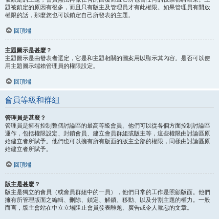
題被鎖定的原因有很多，而且只有版主及管理員才有此權限。如果管理員有開放
權限的話，那麼您也可以鎖定自己所發表的主題。
回頂端
主題圖示是甚麼？
主題圖示是由發表者選定，它是和主題相關的圖案用以顯示其內容。是否可以使
用主題圖示端賴管理員的權限設定。
回頂端
會員等級和群組
管理員是甚麼？
管理員是擁有控制整個討論區的最高等級會員。他們可以從各個方面控制討論區
運作，包括權限設定、封鎖會員、建立會員群組或版主等，這些權限由討論區原
始建立者所賦予。他們也可以擁有所有版面的版主全部的權限，同樣由討論區原
始建立者所賦予。
回頂端
版主是甚麼？
版主是獨立的會員（或會員群組中的一員），他們日常的工作是照顧版面。他們
擁有所管理版面之編輯、刪除、鎖定、解鎖、移動、以及分割主題的權力。一般
而言，版主會站在中立立場阻止會員發表離題、廣告或令人厭惡的文章。