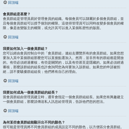
回頂端
會員群組是甚麼？
會員群組是管理員易於管理會員的組織。每個會員可以隸屬於多個會員群組，並
且每個會員群組可以授予個別的權限。這使得管理員可以同時改變多個會員的權
限，像是改變版主的權限，或允許其可以進入某個私密性的版面。
回頂端
我要如何加入一個會員群組？
您可以經由會員控制台中的「會員群組」連結去瀏覽所有的會員群組。如果您想
要加入其中某個群組那麼您可以直接點選加入。然而，並非所有的群組都是開放
的。有些必須經過審核，有些是關閉的，以及有些甚至是隱藏的。如果必須經過
審核，那麼該群組的組長也許會詢問您為何要加入該群組。如果您的申請被拒
絕，請不要騷擾群組組長；他們將有自己的理由。
回頂端
我要如何成為一個會員群組的組長？
當會員群組由管理員建立時，通常會指定一個會員群組組長。如果您有興趣建立
一個會員群組，那麼請傳送私人訊息給管理員，告訴他們您的想法。
回頂端
為何某些會員群組能顯示出不同的顏色？
很可能是管理員將不同會員群組的成員設定不同的顏色，以方便區分會員群組。