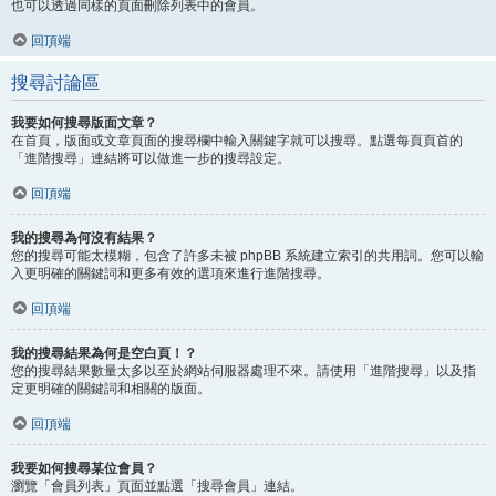
也可以透過同樣的頁面刪除列表中的會員。
回頂端
搜尋討論區
我要如何搜尋版面文章？
在首頁，版面或文章頁面的搜尋欄中輸入關鍵字就可以搜尋。點選每頁頁首的
「進階搜尋」連結將可以做進一步的搜尋設定。
回頂端
我的搜尋為何沒有結果？
您的搜尋可能太模糊，包含了許多未被 phpBB 系統建立索引的共用詞。您可以輸
入更明確的關鍵詞和更多有效的選項來進行進階搜尋。
回頂端
我的搜尋結果為何是空白頁！？
您的搜尋結果數量太多以至於網站伺服器處理不來。請使用「進階搜尋」以及指
定更明確的關鍵詞和相關的版面。
回頂端
我要如何搜尋某位會員？
瀏覽「會員列表」頁面並點選「搜尋會員」連結。