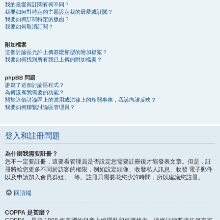
我的最愛與訂閱有何不同？
我要如何對特定的主題設定我的最愛或訂閱？
我要如何訂閱特定的版面？
我要如何取消訂閱？
附加檔案
這個討論區允許上傳甚麼類型的附加檔案？
我要如何找到所有我已上傳的附加檔案？
phpBB 問題
誰寫了這個討論區程式？
為何沒有我需要的功能？
關於這個討論區上的濫用或法律上的相關事務，我該向誰反映？
我要如何聯繫討論區管理員？
登入和註冊問題
為什麼我需要註冊？
您不一定要註冊，這要看管理員是否設定您需要註冊後才能發表文章。但是，註
冊將給您更多不同於訪客的權限，例如設定頭像、收發私人訊息、收發 電子郵件
以及申請加入會員群組、...等。註冊只需要花您少許時間，所以建議您註冊。
回頂端
COPPA 是甚麼？