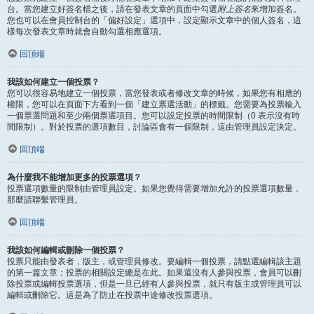
台。當您建立好簽名檔之後，請在發表文章的頁面中勾選
附上簽名
來增加簽名。
您也可以在會員控制台的「偏好設定」選項中，設定顯示文章中的個人簽名，這
樣每次發表文章時就會自動勾選相應選項。
回頂端
我該如何建立一個投票？
您可以很容易地建立一個投票，當您發表或者修改文章的時候，如果您有相應的
權限，您可以在頁面下方看到一個「建立票選活動」的標籤。您需要為投票輸入
一個票選問題和至少兩個票選項目。您可以設定投票的時間限制（0 表示沒有時
間限制）。對於投票的選項數目，討論區會有一個限制，這由管理員設定決定。
回頂端
為什麼我不能增加更多的投票選項？
投票選項數量的限制由管理員設定。如果您覺得需要增加允許的投票選項數量，
那麼請聯繫管理員。
回頂端
我該如何編輯或刪除一個投票？
投票只能由發表者，版主，或管理員修改。要編輯一個投票，請點選編輯該主題
的第一篇文章；投票的相關設定總是在此。如果還沒有人參與投票，會員可以刪
除投票或編輯投票選項，但是一旦已經有人參與投票，就只有版主或管理員可以
編輯或刪除它。這是為了防止在投票中途修改投票選項。