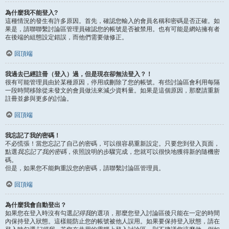
為什麼我不能登入?
這種情況的發生有許多原因。首先，確認您輸入的會員名稱和密碼是否正確。如
果是，請聯聯繫討論區管理員確認您的帳號是否被禁用。也有可能是網站擁有者
在後端的組態設定錯誤，而他們需要做修正。
回頂端
我過去已經註冊（登入）過，但是現在卻無法登入？！
很有可能管理員由於某種原因，停用或刪除了您的帳號。有些討論區會利用每隔
一段時間移除從未發文的會員做法來減少資料量。如果是這個原因，那麼請重新
註冊並參與更多的討論。
回頂端
我忘記了我的密碼！
不必慌張！當您忘記了自己的密碼，可以很容易重新設定。只要您到登入頁面，
點選
我忘記了我的密碼
，依照說明的步驟完成，您就可以很快地獲得新的隨機密
碼。
但是，如果您不能夠重設您的密碼，請聯繫討論區管理員。
回頂端
為什麼我會自動登出？
如果您在登入時沒有勾選
記得我
的選項，那麼您登入討論區後只能在一定的時間
內保持登入狀態。這樣能防止您的帳號被他人誤用。如果要保持登入狀態，請在