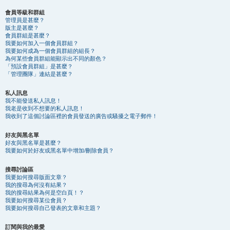
會員等級和群組
管理員是甚麼？
版主是甚麼？
會員群組是甚麼？
我要如何加入一個會員群組？
我要如何成為一個會員群組的組長？
為何某些會員群組能顯示出不同的顏色？
「預設會員群組」是甚麼？
「管理團隊」連結是甚麼？
私人訊息
我不能發送私人訊息！
我老是收到不想要的私人訊息！
我收到了這個討論區裡的會員發送的廣告或騷擾之電子郵件！
好友與黑名單
好友與黑名單是甚麼？
我要如何於好友或黑名單中增加/刪除會員？
搜尋討論區
我要如何搜尋版面文章？
我的搜尋為何沒有結果？
我的搜尋結果為何是空白頁！？
我要如何搜尋某位會員？
我要如何搜尋自己發表的文章和主題？
訂閱與我的最愛