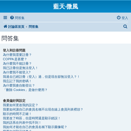
藍天‧微風
問答集
登入
搜
討論區首頁
問答集
尋
問答集
登入和註冊問題
為什麼我需要註冊？
COPPA 是甚麼？
為什麼我不能註冊？
我已註冊但是無法登入！
為什麼我不能登入?
我過去已經註冊（登入）過，但是現在卻無法登入？！
我忘記了我的密碼！
為什麼我會自動登出？
「刪除 Cookies」是做什麼用？
會員偏好與設定
我要如何更改我的設定？
我要如何讓自己的會員名稱不出現在線上會員列表裡頭？
顯示的時間不正確！
我更改了時區，但是時間還是顯示錯誤！
我的語系在列表中找不到！
我如何才能在自己的會員名稱下顯示圖像呢？