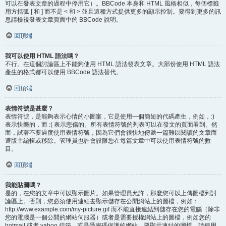
可以在發表文章的過程中停用它）。BBCode 本身和 HTML 風格相似，每個標籤
用方括弧 [ 和 ] 而不是 < 和 > 並且這種方式提供更多的顯示控制。要得到更多的訊
息請檢視發表文章頁面中的 BBCode 說明。
回頂端
我可以使用 HTML 語法嗎？
不行。在這個討論區上不能夠使用 HTML 語法發表文章。大部份使用 HTML 語法
產生的格式都可以使用 BBCode 語法替代。
回頂端
表情符號是甚麼？
表情符號，是能夠表示心情的小圖案，它是使用一個簡短的代碼產生，例如，:)
表示快樂的，而 :( 表示悲傷的。所有表情符號的列表可以在發文的頁面看到。然
而，試著不要過度使用表情符號，因為它們會很快地傳遞一篇難以閱讀的文章而
遭版主編輯或移除。管理員也許會設限您在每篇文章中可以使用表情符號的數
目。
回頂端
我能貼圖嗎？
是的，在您的文章中可以顯示圖片。如果管理員允許，那麼您可以上傳圖檔到討
論區上。否則，您必須使用連結去顯示儲存在公開網站上的圖檔，例如：
http://www.example.com/my-picture.gif 而不能直接連結到儲存在您的電腦（除非
您的電腦是一個公開的網站伺服器）或者是需要授權網站上的圖檔，例如您的
hotmail 或者 yahoo 信箱，或是受密碼保護的網站。要顯示連結的圖檔，請使用