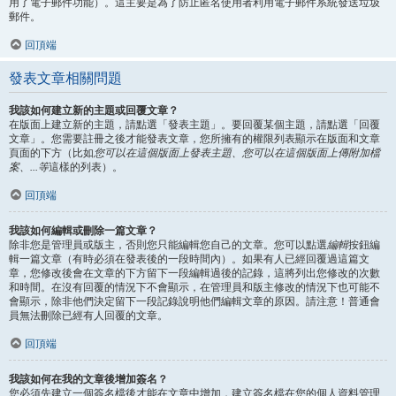
用了電子郵件功能）。這主要是為了防止匿名使用者利用電子郵件系統發送垃圾
郵件。
回頂端
發表文章相關問題
我該如何建立新的主題或回覆文章？
在版面上建立新的主題，請點選「發表主題」。要回覆某個主題，請點選「回覆
文章」。您需要註冊之後才能發表文章，您所擁有的權限列表顯示在版面和文章
頁面的下方（比如
您可以在這個版面上發表主題、您可以在這個版面上傳附加檔
案、...等
這樣的列表）。
回頂端
我該如何編輯或刪除一篇文章？
除非您是管理員或版主，否則您只能編輯您自己的文章。您可以點選
編輯
按鈕編
輯一篇文章（有時必須在發表後的一段時間內）。如果有人已經回覆過這篇文
章，您修改後會在文章的下方留下一段編輯過後的記錄，這將列出您修改的次數
和時間。在沒有回覆的情況下不會顯示，在管理員和版主修改的情況下也可能不
會顯示，除非他們決定留下一段記錄說明他們編輯文章的原因。請注意！普通會
員無法刪除已經有人回覆的文章。
回頂端
我該如何在我的文章後增加簽名？
您必須先建立一個簽名檔後才能在文章中增加，建立簽名檔在您的個人資料管理