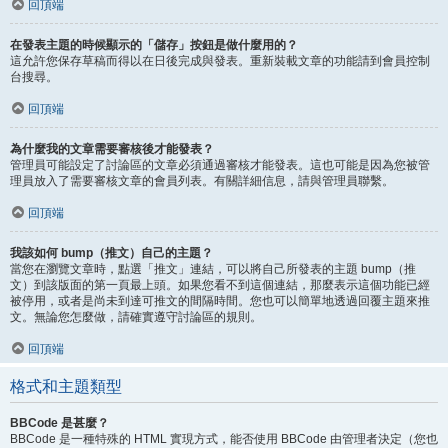
回頂端
在發表主題的時候顯示的「儲存」按鈕是做什麼用的？
這允許您保存草稿而得以在日後完成與發表。重新裝載文章的功能請到會員控制
台搜尋。
回頂端
為什麼我的文章需要審核後才能發表？
管理員可能設定了討論區的文章必須通過審核才能發表。這也可能是因為您被管
理員放入了需要審核文章的會員列表。有關詳細信息，請與管理員聯繫。
回頂端
我該如何 bump（推文）自己的主題？
當您在瀏覽文章時，點選「推文」連結，可以將自己所發表的主題 bump（推
文）到該版面的第一頁最上頭。如果您看不到這個連結，那麼表示這個功能已經
被停用，或者是尚未到達可推文的間隔時間。您也可以簡單地透過回覆主題來推
文。無論您怎麼做，請確實遵守討論區的規則。
回頂端
格式和主題類型
BBCode 是甚麼？
BBCode 是一種特殊的 HTML 實現方式，能否使用 BBCode 由管理者決定（您也