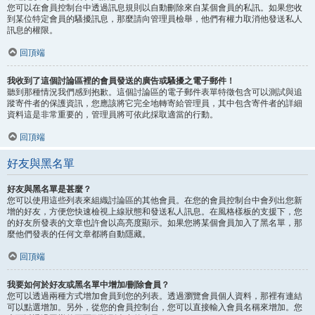
您可以在會員控制台中透過訊息規則以自動刪除來自某個會員的私訊。如果您收
到某位特定會員的騷擾訊息，那麼請向管理員檢舉，他們有權力取消他發送私人
訊息的權限。
回頂端
我收到了這個討論區裡的會員發送的廣告或騷擾之電子郵件！
聽到那種情況我們感到抱歉。這個討論區的電子郵件表單特徵包含可以測試與追
蹤寄件者的保護資訊，您應該將它完全地轉寄給管理員，其中包含寄件者的詳細
資料這是非常重要的，管理員將可依此採取適當的行動。
回頂端
好友與黑名單
好友與黑名單是甚麼？
您可以使用這些列表來組織討論區的其他會員。在您的會員控制台中會列出您新
增的好友，方便您快速檢視上線狀態和發送私人訊息。在風格樣板的支援下，您
的好友所發表的文章也許會以高亮度顯示。如果您將某個會員加入了黑名單，那
麼他們發表的任何文章都將自動隱藏。
回頂端
我要如何於好友或黑名單中增加/刪除會員？
您可以透過兩種方式增加會員到您的列表。透過瀏覽會員個人資料，那裡有連結
可以點選增加。另外，從您的會員控制台，您可以直接輸入會員名稱來增加。您